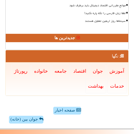
موانع مقرراتی اقتصاد دیجیتال باید برطرف شود
لطفا زبان فارسی را تکه پاره نکنید!
سینماها روز اربعین تعطیل هستند
جدیدترین ها
تگها
آموزش
جوان
اقتصاد
جامعه
خانواده
رپورتاژ
خدمات
بهداشت
صفحه اخبار
جوان بین (خانه)