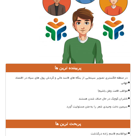
پربیننده ترین ها
در منطقه خاکستری تصویر سینمایی از بنگاه های فاسد مالی و گردش پول های سیاه در اقتصاد
جهانی
مواظب قامت وطن باشیم!
ناشران کوچک در حال حذف شدن هستند
سیمین دخت وحیدی شعر را به متن مسئولیت آورد
پربحث ترین ها
ابوالقاسم قاسم زاده درگذشت