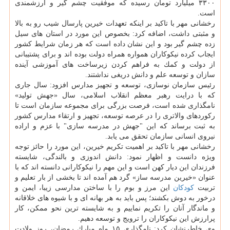
۳۳۰۰ میلیارد تومان رسیده كه موفقیت چشم گیر و ارزشمندی
است.
رخشانی مهر با تاكید بر اینكه تعهدات خیرین پارسال شیب رو به بالا
و مثبتی داشت، اضافه كرد: بخصوص این مورد در استان های سیل
زده چشم گیر بود و این نشان داده است كه هر زمان شرایط كشور
ایجاب كرده نیكوكاران همواره همراه دولت بوده اند و برای پشتیبانی
از دولت و كمك به فراهم كردن زیرساخت های آموزشی آینده
سازان و توسعه علم و دانش دریغی نداشتند.
رئیس سازمان نوسازی، توسعه و تجهیز مدارس افزود: سال جاری
كه با درایت رهبر معظم انقلاب اسلامی، سال «جهش تولید»
نامگذاری شده است، فرصت بزرگی برای مجموعه سازمان است تا
ركوردهای والاتری را در عرصه توسعه، تجهیز و ارتقاء مدارس كشور
به ثبت برساند كه این "جهش در مدرسه سازی" با عزم و اراده
نیروی انسانی سازمان تحقق می یابد.
رخشانی مهر با تاكید بر اهمیت تكریم خیرین، این مورد را حائز توجه
ویژه دانست و اظهار نمود: دانش اندوزی و بالندگی، شایسته
فرزندان این دیار كهن است و این مهم را نیكوكارانی دانسته اند كه با
عنوان «خیرین مدرسه ساز» گرد هم آمده اند تا بخشی از بار تعلیم و
تربیت
كودكان
این مرز و بوم را با ساختن مدارسی زیبا، ایمن و
درخور به دوش بكشند؛ پس باید به هر بهانه ای و با شیوه های خلاقانه
و ماندگار آنان را تكریم نماییم و به شایسته ترین نحو ممكن، كار
پرارزش این نیكوكاران را ترویج و توسعه دهیم.
وی خاطرنشان كرد: نامگذاری ۱۵ ماه مبارك رمضان، روز ولادت