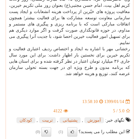
كریم اهل بیت، امام حسن مجتبی(ع) بعنوان روز ملی تكریم خیرین،
معافیت پروژه های خیّرین از پرداخت هزینه انشعابات و ایجاد پست
سازمانی معاونت توسعه مشاركت ها برای فعالیت بیشتر؛ همچون
اتفاقات مباركی است كه با برنامه ریزی و پیگیری های مستمر و
مداوم، در حوزه قانونگذاری صورت گرفت و اگر موارد دیگری هم
برای تسهیل امور فعالیت خیرین احصا شود، با جدیت آنرا پیگیری می
نماییم.
رخشانی مهر با اشاره به ایجاد و اختصاص ردیف اعتباری فعالیت و
تكریم خیرین برای نخستین بار اظهار داشت: برای این مورد سال
جاری ۳۶ میلیارد تومان اعتبار در نظر گرفته شده و برای استان هایی
كه برنامه مدون و طرح ویژه ای در جهت بسته تحولی سازمان
عرضه كنند، توزیع و هزینه خواهد شد.
1399/01/14
13:58:10
4122
5
/
5.0
تگهای خبر:
آموزش
,
پشتیبانی
,
تربیت
,
كودكان
این مطلب را می پسندید؟
(0)
(1)