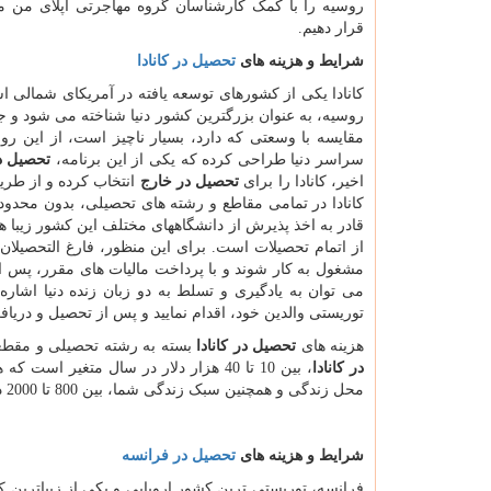
روسیه را با کمک کارشناسان گروه مهاجرتی اپلای من 
قرار دهیم.
شرایط و هزینه های
تحصیل در کانادا
کانادا یکی از کشورهای توسعه یافته در آمریکای شمالی ا
روسیه، به عنوان بزرگترین کشور دنیا شناخته می شود و ج
مقایسه با وسعتی که دارد، بسیار ناچیز است، از این رو 
سراسر دنیا طراحی کرده که یکی از این برنامه،
تحصیل د
اخیر، کانادا را برای
تحصیل در
خارج
انتخاب کرده و از طری
کانادا در تمامی مقاطع و رشته های تحصیلی، بدون محدود
قادر به اخذ پذیرش از دانشگاههای مختلف این کشور زیبا ه
از اتمام تحصیلات است. برای این منظور، فارغ التحصیلان 
مشغول به کار شوند و با پرداخت مالیات های مقرر، پس از چ
می توان به یادگیری و تسلط به دو زبان زنده دنیا اشاره
توریستی والدین خود، اقدام نمایید و پس از تحصیل و دریافت 
هزینه های
تحصیل در کانادا
بسته به رشته تحصیلی و مقطع
در کانادا
، بین 10 تا 40 هزار دلار در سال متغیر
محل زندگی و همچنین سبک زندگی شما، بین 800 تا 2000 دلار کانادا متغیر است.
شرایط و هزینه های
تحصیل در فرانسه
فرانسه، توریستی ترین کشور اروپایی و یکی از زیباتری