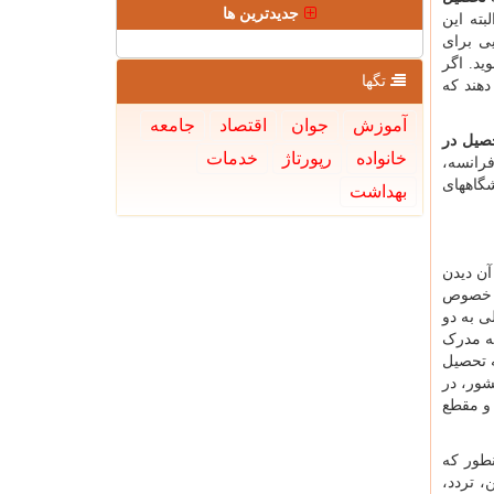
جدیدترین ها
بته این
ی برای
ید. اگر
تگها
دهند که
آموزش
جوان
اقتصاد
جامعه
صیل در
خانواده
رپورتاژ
خدمات
رانسه،
 در دانشگاههای
بهداشت
آن دیدن
به خصوص
 به دو
که مدرک
ه تحصیل
این کشور، در
ه و مقطع
نطور که
، تردد،