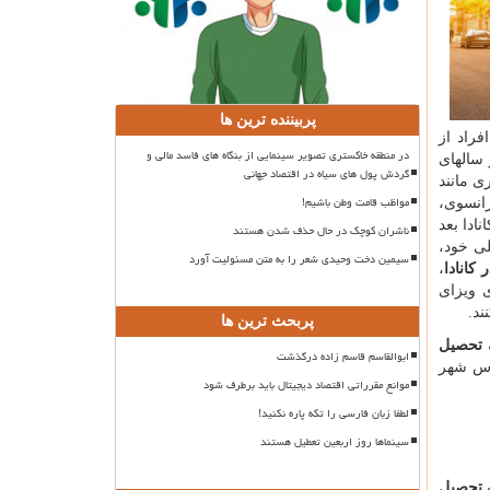
پربیننده ترین ها
فراد از
در منطقه خاکستری تصویر سینمایی از بنگاه های فاسد مالی و
 سالهای
گردش پول های سیاه در اقتصاد جهانی
 مانند
مواظب قامت وطن باشیم!
رانسوی،
ادا بعد
ناشران کوچک در حال حذف شدن هستند
لی خود،
سیمین دخت وحیدی شعر را به متن مسئولیت آورد
کانادا
،
ی ویزای
ند.
پربحث ترین ها
ه
تحصیل
ابوالقاسم قاسم زاده درگذشت
اساس شهر
موانع مقرراتی اقتصاد دیجیتال باید برطرف شود
لطفا زبان فارسی را تکه پاره نکنید!
سینماها روز اربعین تعطیل هستند
ه
تحصیل