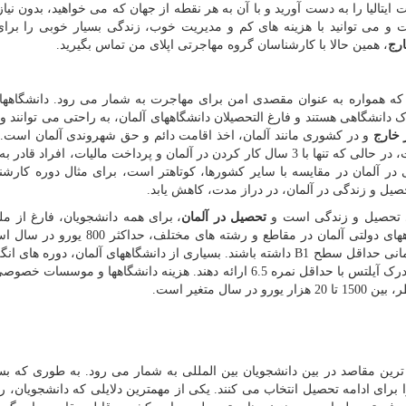
 ایتالیا را به دست آورید و با آن به هر نقطه از جهان که می خواهید، بدون نیاز 
است و می توانید با هزینه های کم و مدیریت خوب، زندگی بسیار خوبی را برا
رج
، همین حالا با کارشناسان گروه مهاجرتی اپلای من تماس بگیرید.
 که همواره به عنوان مقصدی امن برای مهاجرت به شمار می رود. دانشگاهها
نشگاهی هستند و فارغ التحصیلان دانشگاههای آلمان، به راحتی می توانند وار
 خارج
و در کشوری مانند آلمان، اخذ اقامت دائم و حق شهروندی آلمان است. م
رسیدن به اقامت دائم کشورهای اروپایی بسیار زمانبر است، در حالی که تنها با 3 سال کار کردن در آلمان و پرداخت مالیات، افر
ر آلمان در مقایسه با سایر کشورها، کوتاهتر است، برای مثال دوره کارشن
ای تحصیل و زندگی است و
تحصیل در آلمان
، برای همه دانشجویان، فارغ از ملی
تقریباً رایگان است. به طور کلی هزینه تحصیل در دانشگاههای دولتی آلمان در مقاطع و رشته 
آلمانی حداقل سطح
B1
داشته باشند. بسیاری از دانشگاههای آلمان، دوره های انگ
نیز ارائه می دهند که افراد برای واجد شرایط بودن، باید مدرک آیلتس با حداقل نمره 6.5 ارائه دهند. هزینه دانشگاهها و 
 متغیر است.
رین مقاصد در بین دانشجویان بین المللی به شمار می رود. به طوری که بس
ا برای ادامه تحصیل انتخاب می کنند. یکی از مهمترین دلایلی که دانشجویان، ر