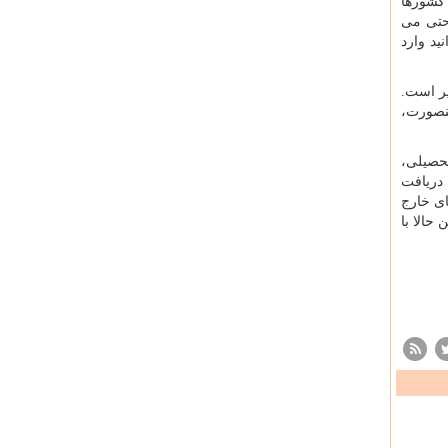
کشورها
حتی می
ید وارد
 معمولاً بین 4 تا 8 هزار دلار متغیر است.
ینصورت،
تحصیلی،
 دریافت
ای خارج
 حالا با