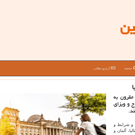
ین
جامعه
آرشیو مطالب
ا
مقرون به
 و ویزای
د.
و شرایط و
یا، آلمان و