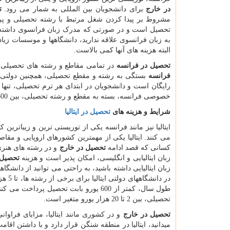
در خارج
برای دانشجویان بین المللی به شمار می رود.
ت
مشروط بر پیدا کردن شغل مرتبط با رشته تحصیلی و پرد
تحصیل است و در صورتی که مدرک زبان فرانسوی داشته باش
به زبان فرانسوی علاقه ندارید، دانشگاهها و موسسات زیا
البته هزینه های آنها کمی بالاست.
تحصیل در فرانسه
در تمامی مقاطع و رشته های تحصیلی ب
فرانسه
بستگی به رشته و مقطع تحصیلی، همچنین دولتی و
خصوصی فرانسه، بسته به مقطع و رشته تحصیلی، بین 600 تا 30 هزار یورو متغیر است.
شرایط و هزینه های
تحصیل در ایتالیا
ایتالیا نیز مانند فرانسه یکی از توریستی ترین و زیباتر
می کنند. ایتالیا یکی از مهمترین کشورهای اروپایی و مق
کسانی که قصد ادامه
تحصیل در خارج
و در رشته های هنری
زبان ایتالیایی و انگلیسی، امکان پذیر است و هزینه
تحصیل د
زبان ایتالیایی داشته باشید، به راحتی می توانید از دانشگ
در دا
طول سال، کمتر از 600 یورو بابت تحصیل
تحصیلی، بین 2 تا 20 هزار یورو متغیر است.
تحصیل در خارج
و در کشوری مانند ایتالیا، مزایای فراوانی
میدانید، ایتالیا در منطقه شنگن قرار دارد و با داشتن اق