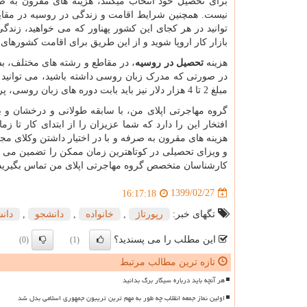
برای تحصیل خود انتخاب میکنند، هزینه های مقرون به 
نیست. همچنین شرایط اقامت و زندگی در روسیه در مقای
توانید در هر کجای این کشور پهناور که می خواهید، زندگی
بازار کار اروپا شوید و از این طریق برای اقامت کشورهای ار
هزینه
تحصیل در روسیه
در صورتی که مدرک زبان روسی داشته باشید، می توانید ب
مبلغ 2 تا 4 هزار دلار نیز باید بابت دوره های زبان روسی، پرداخت نمایید.
گروه مهاجرتی اپلای من، با سابقه طولانی و درخشان و ب
افتخار این را دارد که شما عزیزان را از ابتدای کار تا 
هزینه های مقرون به صرفه و با در اختیار داشتن وکلای م
و ویزای تحصیلی در کوتاهترین زمان ممکن را تضمین می 
کارشناسان متخصص گروه مهاجرتی اپلای من تماس بگیرید
1399/02/27
16:17:18
تگهای خبر:
رپورتاژ
,
خانواده
,
دانشجو
,
دان
این مطلب را می پسندید؟
(0)
(1)
تازه ترین مطالب مرتبط
هر آنچه باید درباره سیگار برگ بدانید
اولین نماز جمعه انقلاب چه طور به مهم ترین تریبون جمهوری اسلامی بدل شد