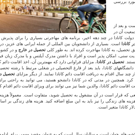
مورد بررسی
ست و بعد از
معیت آن در
دولت کانادا در چند دهه اخیر، برنامه های مهاجرتی بسیاری را برای پذیرش ا
ر
کانادا
است. بسیاری از دانشجویان بین المللی از جمله ایرانی های عزیز، در
ق تحصیل، به کانادا مهاجرت کرده اند. به طور کلی
تحصیل در خارج
و در کشوری
یت سنی، امکان پذیر است و افراد با داشتن مدرک آیلتس و یا مدرک زبان ف
ستند.
تحصیل در
کانادا
، مزایای فراوانی دارد که مهمترین آن، اخذ اقامت دائم کان
دانشگاههای کانادا، باید بعد از فارغ التحصیلی در شغلی مرتبط با رشته تحصی
ند سال اقدام به دریافت اقامت دائم کانادا نمایند. از دیگر مزایای
تحصیل در 
 کرد. همچنین در مدتی که در کانادا دانشجو هستید، می توانید به راحتی برا
اقامت دائم کانادا، والدین شما نیز می توانند برای ویزای اقامت دائم اقدام کن
ی که قرار است در آن مشغول به تحصیل شوید، متفاوت است. معمولاً هزین
 است که هزینه های زندگی را نیز باید به این مبلغ اضافه کنید. هزینه های زندگی بر 
ن کشورهای جهان است و سالیان سال است که به عنوان مقصد مهمی برای ادام