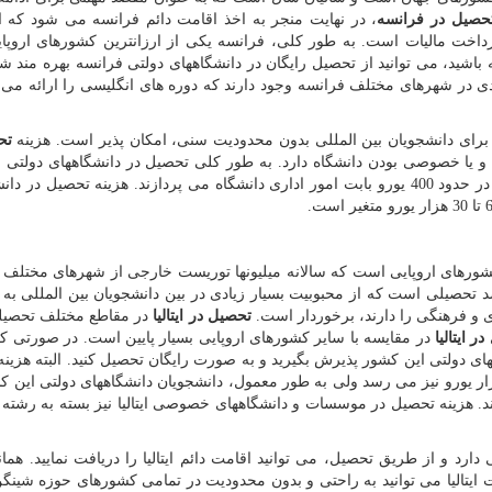
حصیل در فرانسه
، در نهایت منجر به اخذ اقامت دائم فرانسه می شود که ال
اخت مالیات است. به طور کلی، فرانسه یکی از ارزانترین کشورهای اروپای
ید، می توانید از تحصیل رایگان در دانشگاههای دولتی فرانسه بهره مند شو
دی در شهرهای مختلف فرانسه وجود دارند که دوره های انگلیسی را ارائه می 
رای دانشجویان بین المللی بدون محدودیت سنی، امکان پذیر است. هزینه
تح
 یا خصوصی بودن دانشگاه دارد. به طور کلی تحصیل در دانشگاههای دولتی ف
رایگان است و دانشجویان در ابتدای هر ترم تحصیلی، تنها در حدود 400 یورو بابت امور اداری دانشگاه می پردازند. هزینه تحصیل
ین کشورهای اروپایی است که سالانه میلیونها توریست خارجی از شهرهای مختلف 
اصد تحصیلی است که از محبوبیت بسیار زیادی در بین دانشجویان بین المللی 
 و فرهنگی را دارند، برخوردار است.
تحصیل در ایتالیا
در مقاطع مختلف تحصیلی
ر ایتالیا
در مقایسه با سایر کشورهای اروپایی بسیار پایین است. در صورتی 
اههای دولتی این کشور پذیرش بگیرید و به صورت رایگان تحصیل کنید. البته هزین
نشگاههای دولتی ایتالیا برای برخی از رشته ها، تا 5 هزار یورو نیز می رسد ولی به طور معمول، دانشجویان دانشگاههای دولتی 
 پرداخت می کنند. هزینه تحصیل در موسسات و دانشگاههای خصوصی ایتالیا نیز بسته به رشت
 دارد و از طریق تحصیل، می توانید اقامت دائم ایتالیا را دریافت نمایید. هما
امت ایتالیا می توانید به راحتی و بدون محدودیت در تمامی کشورهای حوزه شینگن