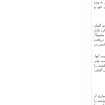
به ویزا
ی خود و
ی آلمان
د بازار
عمولاً،
اد قادر به دریافت
اسی در
ت آنها،
های مختلف، حداکثر 800 یورو در سال است ولی
لیسی را
موسسات خصوصی آلمان،
یاری از
وسیه را