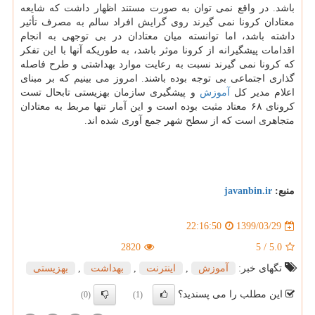
باشد. در واقع نمی توان به صورت مستند اظهار داشت که شایعه
معتادان کرونا نمی گیرند روی گرایش افراد سالم به مصرف تأثیر
داشته باشد، اما توانسته میان معتادان در بی توجهی به انجام
اقدامات پیشگیرانه از کرونا موثر باشد، به طوریکه آنها با این تفکر
که کرونا نمی گیرند نسبت به رعایت موارد بهداشتی و طرح فاصله
گذاری اجتماعی بی توجه بوده باشند. امروز می بینیم که بر مبنای
اعلام مدیر کل
آموزش
و پیشگیری سازمان بهزیستی تابحال تست
کرونای ۶۸ معتاد مثبت بوده است و این آمار تنها مربط به معتادان
متجاهری است که از سطح شهر جمع آوری شده اند.
منبع:
javanbin.ir
1399/03/29
22:16:50
2820
5
/
5.0
تگهای خبر:
آموزش
,
اینترنت
,
بهداشت
,
بهزیستی
این مطلب را می پسندید؟
(0)
(1)