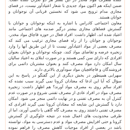
ضمن اینکه هم اکنون مواد جدیدی با شعار اعتیادآور نیست، در فضای
مجازی مدام ترویج می شود که نخستین قربانی آن نوجوانان و
جوانان هستند.
معاون اجتماعی کادراس با اشاره به اینکه نوجوانان و جوانان با
گسترش فضاهای مجازی بیشتر درگیر صدمه های اجتماعی مانند
اعتیاد شده اند، اظهار داشت: افراد فعال در حوزه قاچاق مواد مخدر،
نوجوانان و جوانان را از راه فضای مجازی ترغیب می کنند که
مصرف بعضی از مواد اعتیادآور نیست تا از این طریق آنها را وارد
زنجیره عرضه و تقاضای مواد کنند، چونکه نوجوانان و جوانان بعنوان
افرادی که دارای سن کمی هستند و در صورت ابتلای به اعتیاد سالیان
سال امکان دارد مواد مصرف کنند و بعنوان مشتریان دائمی برای
فروشندگان و قاچاقچیان مواد سودآوری بالاتری دارند.
سهرابی همینطور در بخش دیگری از این گفتگو در پاسخ به این
سؤال که آیا این ادعا که معتادان کرونا نمی گیرند سبب نشده که
افراد سالم روی به مصرف مواد آورند؟ هم اظهار داشت: زنجیره
مصرف مواد در افراد عادی از مصرف تفننی شروع و در صورت عدم
کنترل آن به مصرف تفننی و در نهایت دائمی منجر می شود. امکان
دارد با گسترش این شایعه که معتادان کرونا نمی گیرند افرادی که
مصرف تفننی داشتند روی به مصرف گاه گاهی یا دائمی آورند، اما از
طرفی محدودیت های اعمال شده در نتیجه جلوگیری از گسترش
کرونا و حتی افزایش مصرف مواد و عدم دسترسی به مواد، توانسته
باشد در بعضی از افراد موجبات کاهش مصرف را فراهم نموده