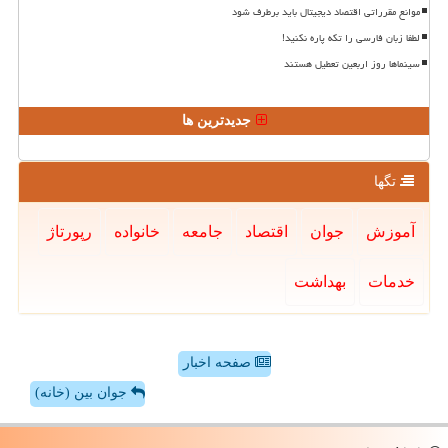
موانع مقرراتی اقتصاد دیجیتال باید برطرف شود
لطفا زبان فارسی را تکه پاره نکنید!
سینماها روز اربعین تعطیل هستند
جدیدترین ها
تگها
آموزش
جوان
اقتصاد
جامعه
خانواده
رپورتاژ
خدمات
بهداشت
صفحه اخبار
جوان بین (خانه)