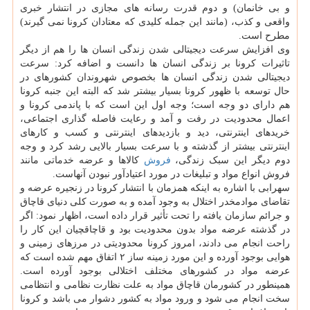
و بی خانمان) و دوم قدرت رسانه های مجازی در انتشار خبری
واقعی و کذب، (مانند این جمله کلیدی که معتادان کرونا نمی گیرند)
مطرح است.
وی افزایش سرعت دیجیتالی شدن زندگی انسان ها را هم از دیگر
تاثیرات کرونا بر زندگی انسان ها دانست و اضافه کرد: سرعت
دیجیتالی شدن زندگی انسان ها بخصوص شهروندان کشورهای در
حال توسعه با ظهور کرونا بسیار بیشتر شد که البته این جنبه کرونا
هم دارای دو وجه است؛ وجه اول این است که با پاندمی کرونا و
اعمال محدودیت در رفت و آمد و رعایت فاصله گذاری اجتماعی،
خریدهای اینترنتی، دید و بازدیدهای اینترنتی و کسب و کارهای
اینترنتی بیشتر از گذشته و با سرعت بسیار بالایی رشد کرد و وجه
دوم دیگر این سبک زندگی،
فروش
کالاها و عرضه خدماتی مانند
فروش انواع مواد و تبلیغات در مورد اعتیادآور نبودن آنهاست.
سهرابی با اشاره به اینکه همزمان با انتشار کرونا در زنجیره عرضه و
تقاضای موادمخدر اختلال به وجود آمده و به صورت کلی دنیای قاچاق
و جرائم سازمان یافته را تحت تأثیر قرار داده است، اظهار نمود: اگر
در گذشته عرضه مواد بدون محدودیت بود و قاچاقچیان این کار را
راحت انجام می دادند، امروز کرونا محدودیتی در مرزهای زمینی و
هوایی بوجود آورده و این مورد زمینه ساز ۲ اتفاق مهم شده است که
عرضه مواد در کشورهای مختلف اختلالی بوجود آورده است.
همینطور در کشورمان قاچاق مواد به علت نظارت نظامی و انتظامی
سخت انجام می شود و ورود مواد به کشور دشوار می باشد و کرونا