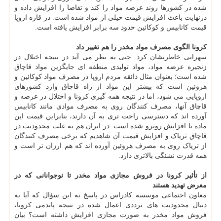
شده در کشورها روند عرضه مواد را کند و تقاضا را افزایش داده و
درنهایت باعث افزایش قیمت خیلی از مواد شده است. در قاره اروپا
قیمت کانابیس و کوکائین حدود سه برابر افزایش یافته است.
کرونا الگوی مصرف مواد مخدر را هم تغییر داد
سهرابی خاطرنشان کرد: حتی به نظر می آید در نتیجه اختلال در
زنجیره عرضه مواد، مواد تولیدی منطقه ای جایگزین مواد قاچاق
شده است؛ بعنوان مثال ذائقه مردم اروپا در مصرف مواد کوکائین و
هروئین است که بیشتر این مواد از راه قاچاق وارد کشورهای
اروپایی می شود، اما در نتیجه همه گیری کرونا و اختلال در عرضه و
قاچاق آنها، مصرف کنندگان روی به مصرف موادی مانند کانابیس
آورده اند که دسترسی راحت تری به آن دارند، بنابراین قیمت این
ماده با افزایش روبرو شده است. در ایران هم به علت محدودیت در
قاچاق تریاک و افزایش قیمت آن شاهدیم که برخی مصرف کنندگان
از تریاک روی به مصرف هروئین آورده اند که هم ارزان تر است و
همه قدرت نشئگی بالاتری دارد.
از تأثیر کرونا در فروش مجازی مواد مخدر تا نوجوانانی که در
معرض تهدید هستند
معاون اجتماعی موسسه کادراس در پاسخ به این سؤال که آیا به
دنبال محدودیت های ترددی اعمال شده در نتیجه پاندمی کرونا،
فروش مواد مخدر به صورت مجازی افزایش داشته است؟ بیان