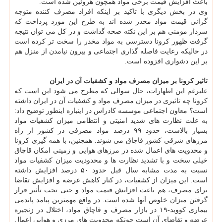
باعث افزایش قیمت برخی مواد همچون هروئین شده است.
وی در بخش دیگری با تاکید بر اینکه افراد مصرف کننده متوجه
گرانی قیمت مواد مخدر شده اند به طرح این مورد پرداخت که
سردار مومنی هم بر این نکته صحه گذاشت و در کل می توان نتیجه
گرفت ظهور کرونا دسترسی به مواد مخدر را سخت تر کرده است
در حالیکه رعایت فاصله گذاری اجتماعی و بیرون نیامدن از منزل هم
بر این دشواری افزوده است.
تاثیر کرونا بر میزان مصرف مواد و کشفیات آن در ایران
علیرغم این اظهارات، حال سوالی که مطرح می شود این است که
کرونا چه تاثیری در میزان مصرف مواد و کشفیات آن در ایران داشته
است؟ معاون اجتماعی موسسه کادراس در اینباره اینطور توضیح داد:
به علت نظارت های شدید امنیتی و انتظامی میزان کشفیات مواد
بسیار بالاست، حدود ۹۹ درصد مواد مصرفی در کشور از راه
مرزهای شرقی کشور قاچاق می شوند. همچنین، با همه گیری کرونا
و محدویت های اعمال شده در مرزهای هوایی و زمینی امکان قاچاق
خیلی سخت و با تشدید نظارت ها و محدودیت میزان کشفیات مواد
نسبت به مدت مشابه سال قبل حدود ۵۰ درصد افزایش داشته
است. این میزان از کشفیات، در کنار کاهش عرضه و افزایش تقاضا
برای مصرف، هم باعث افزایش قیمت مواد و حتی تحت تأثیر قرار
گرفتن میزان خلوص آنها شده است. در واقع مهمترین پیامد پاندمی
بیماری کووید-۱۹ در بازار مصرف و قاچاق مواد، اختلال در زنجیره
عرضه و تقاضای آن است چونکه محدویت های مرزی و هوایی اعمال