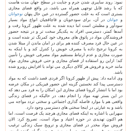
نمود: روند سایبری شدن جرم و جنایت در سطح جهان مدت هاست
که با رشد قابل توجهی همراه می باشد، در واقع فضای مجازی
بستری است که به علت حضور گسترده در عین حال پنهان
نوجوانان
و
جوانان
در آن، برای سودجویان و قاچاقچیان انواع مواد بسیار
سودآور و مطمئن است اما دیده شده به علت ظهور کرونا رفت و
آمدها کمتر، دسترسی افراد به یکدیگر سخت تر و در نتیجه حضور
فروشندگان مواد در پاتوق های معروف خود کمرنگ تر شده است و
در عین حال فرد مصرف کننده هم برای در امان ماندن از مبتلا شدن
به کرونا ترجیح داده یا مصرف خویش را کنترل کند و یا اینکه به
صورت مجازی و عدم ارتباط مستقیم مواد مصرفی خویش را تأمین
کند؛ ازاین رو استفاده از فضای مجازی و حتی فروش مجازی مواد
مانند خرید و فروش هر کالای دیگری می تواند با افزایش روبرو شده
باشد.
وی ادامه داد: پیش از ظهور کرونا اگر فردی قصد داشت که به مواد
دسترسی پیدا کند نخستین گزینه اش حضور فیزیکی در مکان عرضه
بود اما با انتشار کرونا فضای مجازی این امکان را به فرد می دهد که
در این بستر تهیه مواد را انجام دهد، در حالیکه در فضای زندگی
واقعی هم با موارد فاصله گذاری اجتماعی و سختی تردد مواجه می
باشد و به عبارتی در اینجا سختی های دسترسی وجود دارد.
سهرابی با اشاره به اینکه فضای مجازی هرچند یک فرصت است، اما
هم اکنون تهدیدی در حوزه اعتیاد و مواد است، تصریح کرد: الان
فروش مواد مخدر در فضای مجازی و ترویج سبک زندگی ترغیب
کننده مصرف مواد مخدر در این بستر هر دو نگران کننده است.