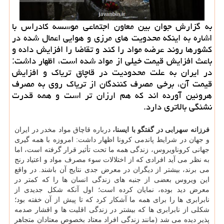
به گزارش جوان بین معاون اجتماعی موسسه كادراس با
اشاره به اینكه محدویت های مرزی و هوایی اعمال شده در
كشورها روند عرضه مواد را كند و تقاضا را افزایش داده و
باعث افزایش قیمت خیلی از مواد شده است، اظهار داشت:
در ایران به علت محدودیت در قاچاق تریاك و افزایش
قیمت آن، برخی مصرف كنندگان از تریاك روی به مصرف
هروئین آورده اند كه هم ارزان تر است و همه قدرت
نشئگی بالاتری دارد.
فرزانه سهرابی در گفتگو با ایسنا،
درباره قاچاق مواد مخدر در ایران
و جهان در شرایط پاندمی کرونا اظهار داشت: امروزه با همه گیری
جهانی کروناویروس، زندگی همه ما تحت تأثیر قرار گرفته است، اما
به نظر می آید افرادی که از اختلالات سوء مصرف مواد و اعتیاد رنج
می برند، بیشتر از دیگران در معرض جدی نتایج آن باشند. در واقع
این ویروس بعضی از جنبه های زندگی انسان ها را که کمتر در
معرض دید بوده، نمایان کرده است؛ اول آنکه شکل جدیدی از
نابرابری ها را برای همه ما آشکار کرد که تا پیش از آن خفته بود؛
شکلی از نابرابری ها که بیشتر در زندگی اقلیت ها و اقشار صدمه
پذیر دیده می شد (مانند زندگی افراد معتاد بخصوص معتادان متجاهر