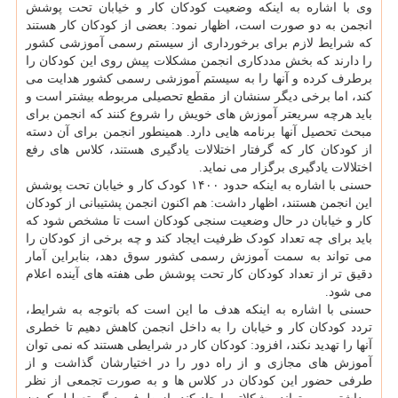
وی با اشاره به اینکه وضعیت کودکان کار و خیابان تحت پوشش
انجمن به دو صورت است، اظهار نمود: بعضی از کودکان کار هستند
که شرایط لازم برای برخورداری از سیستم رسمی آموزشی کشور
را دارند که بخش مددکاری انجمن مشکلات پیش روی این کودکان را
برطرف کرده و آنها را به سیستم آموزشی رسمی کشور هدایت می
کند، اما برخی دیگر سنشان از مقطع تحصیلی مربوطه بیشتر است و
باید هرچه سریعتر آموزش های خویش را شروع کنند که انجمن برای
مبحث تحصیل آنها برنامه هایی دارد. همینطور انجمن برای آن دسته
از کودکان کار که گرفتار اختلالات یادگیری هستند، کلاس های رفع
اختلالات یادگیری برگزار می نماید.
حسنی با اشاره به اینکه حدود ۱۴۰۰ کودک کار و خیابان تحت پوشش
این انجمن هستند، اظهار داشت: هم اکنون انجمن پشتیبانی از کودکان
کار و خیابان در حال وضعیت سنجی کودکان است تا مشخص شود که
باید برای چه تعداد کودک ظرفیت ایجاد کند و چه برخی از کودکان را
می تواند به سمت آموزش رسمی کشور سوق دهد، بنابراین آمار
دقیق تر از تعداد کودکان کار تحت پوشش طی هفته های آینده اعلام
می شود.
حسنی با اشاره به اینکه هدف ما این است که باتوجه به شرایط،
تردد کودکان کار و خیابان را به داخل انجمن کاهش دهیم تا خطری
آنها را تهدید نکند، افزود: کودکان کار در شرایطی هستند که نمی توان
آموزش های مجازی و از راه دور را در اختیارشان گذاشت و از
طرفی حضور این کودکان در کلاس ها و به صورت تجمعی از نظر