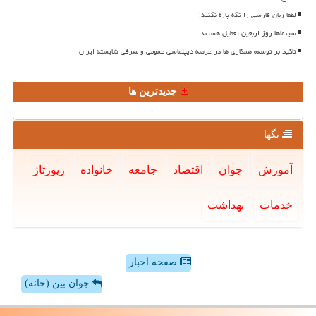
لطفا زبان فارسی را تکه پاره نکنید!
سینماها روز اربعین تعطیل هستند
تاکید بر توسعه همکاری ها در عرصه دیپلماسی عمومی و معرفی شایسته ایران
جدیدترین ها
تگها
آموزش
جوان
اقتصاد
جامعه
خانواده
رپورتاژ
خدمات
بهداشت
صفحه اخبار
جوان بین (خانه)