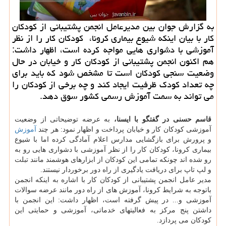
به گزارش جوان بین مدیرعامل انجمن پشتیبانی از كودكان
كار با بیان اینكه شیوع بیماری كرونا، كودكان كار را از نظر
آموزشی با دشواری هایی مواجه كرده است، اظهار داشت:
هم اكنون انجمن پشتیبانی از كودكان كار و خیابان در حال
وضعیت سنجی كودكان است تا مشخص شود كه باید برای
چه تعداد كودك ظرفیت ایجاد كند و چه برخی از كودكان را
می تواند به سمت آموزش رسمی كشور سوق دهد.
قاسم حسنی در گفتگو با ایسنا،
به عرضه توضیحاتی از وضعیت
آموزشی کودکان کار و خیابان پرداخت و اظهار نمود: هر چند
آموزش
و پرورش برای بازگشایی مدارس اعلام آمادگی کرده اما با شیوع
بیماری کرونا، کودکان کار را از نظر آموزشی با دشواری هایی رو به
رو شده اند چونکه تمامی این کودکان از ابزارهای هوشمند مانند تبلت
و لپ تاپ برای دریافت یادگیری از راه دور برخوردار نیستند.
مدیر عامل انجمن پشتیبانی از کودکان کار با اشاره به اینکه انجمن
باتوجه به شرایط کرونا، آموزش های از راه دور مانند عرضه سوالات
آموزشی و... در پیش گرفته است، اظهار داشت: این انجمن با
داشتن پنج مرکز به فعالیتهای خدماتی، آموزشی و حمایتی این
کودکان می پردازد.