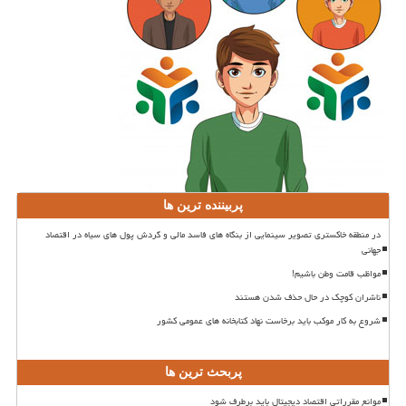
پربیننده ترین ها
در منطقه خاکستری تصویر سینمایی از بنگاه های فاسد مالی و گردش پول های سیاه در اقتصاد
جهانی
مواظب قامت وطن باشیم!
ناشران کوچک در حال حذف شدن هستند
شروع به کار موکب باید برخاست نهاد کتابخانه های عمومی کشور
پربحث ترین ها
موانع مقرراتی اقتصاد دیجیتال باید برطرف شود