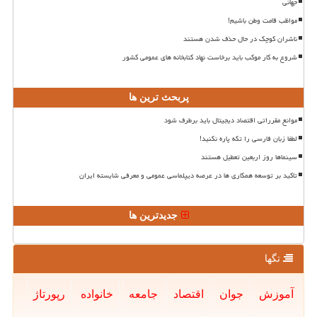
جهانی
مواظب قامت وطن باشیم!
ناشران کوچک در حال حذف شدن هستند
شروع به کار موکب باید برخاست نهاد کتابخانه های عمومی کشور
پربحث ترین ها
موانع مقرراتی اقتصاد دیجیتال باید برطرف شود
لطفا زبان فارسی را تکه پاره نکنید!
سینماها روز اربعین تعطیل هستند
تاکید بر توسعه همکاری ها در عرصه دیپلماسی عمومی و معرفی شایسته ایران
جدیدترین ها
تگها
آموزش
جوان
اقتصاد
جامعه
خانواده
رپورتاژ