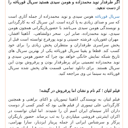
اگر طرفدار نوید محمدزاده و هومن سیدی هستید سریال قورباغه را
از دست ندهید.
سریال قورباغه
هومن سیدی و نوید محمدزاده از جمله آثاری است
که سر و صدای زیادی به پا کرده است. این سریال که به کارگردانی
و نویسندگی هومن سیدی می‎‌باشد با حضوربازیگرانی همچون هومن
سیدی، نوید محمدزاده، صابر ابر، سحر دولتشاهی، آناهیتا افشار،
مهران غفوریان، فرشته حسینی و نوید پورفرج توانسته است قبل از
پخش سراسری طرفداران و منتظران پخش زیادی را برای خود
کسب کند. قطعا و یقینا سریال قورباغه یکی از بهترین سریال های
تاریخ شبکه نمایش خانگی خواهد بود چرا که حضور هومن سیدی و
نوید محمدزاده تضمینی برای پرطرفدار بودن و پرفروش بودن این
سریال هستند. برای دانلود تمامی قسمت های پخش شده سریال
قورباغه به سینما تی وی مراجعه کنید.
فیلم لتیان ؛ کم نام و نشان اما پرفروش در گیشه!
فیلم لتیان به نویسندگی آناهیتا تیموریان و اکتای براهنی و همچنین
کارگردانی علی تیموری از فیلم هایی بود که کمتر کسی از دوست
داران آثار سینمای ایران اسم آن را شنیدند. اما لتیان توانست در
اکران اینترنتی فروشی میلیاردی را به ثب برساند. حضور بازیگران
پرکار و سرشناس ایرانی از جمله پریناز ایزدیار، سارا بهرامی،
ستاره پسیانی و امیر جدیدی گویای با ارزش بودن فیلم لتیان هستند.