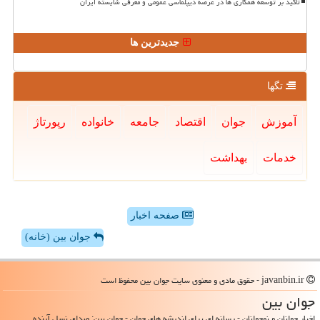
تاکید بر توسعه همکاری ها در عرصه دیپلماسی عمومی و معرفی شایسته ایران
جدیدترین ها
تگها
آموزش
جوان
اقتصاد
جامعه
خانواده
رپورتاژ
خدمات
بهداشت
صفحه اخبار
جوان بین (خانه)
javanbin.ir - حقوق مادی و معنوی سایت جوان بین محفوظ است
جوان بین
اخبار جوانان و نوجوانان - رسانه ای برای اندیشه های جوان - جوان بین: صدای نسل آینده