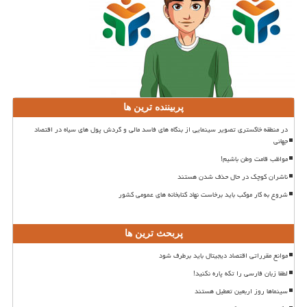
پربیننده ترین ها
در منطقه خاکستری تصویر سینمایی از بنگاه های فاسد مالی و گردش پول های سیاه در اقتصاد
جهانی
مواظب قامت وطن باشیم!
ناشران کوچک در حال حذف شدن هستند
شروع به کار موکب باید برخاست نهاد کتابخانه های عمومی کشور
پربحث ترین ها
موانع مقرراتی اقتصاد دیجیتال باید برطرف شود
لطفا زبان فارسی را تکه پاره نکنید!
سینماها روز اربعین تعطیل هستند