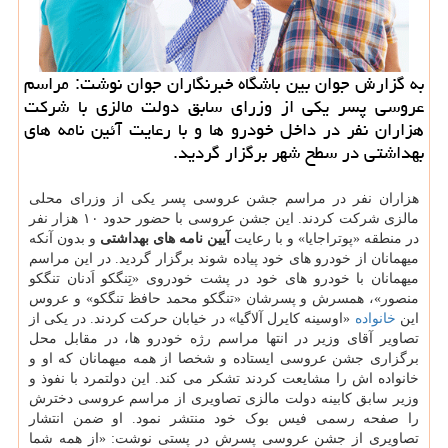
به گزارش جوان بین باشگاه خبرنگاران جوان نوشت: مراسم
عروسی پسر یکی از وزرای سابق دولت مالزی با شرکت
هزاران نفر در داخل خودرو ها و با رعایت آئین نامه های
بهداشتی در سطح شهر برگزار گردید.
هزاران نفر در مراسم جشن عروسی پسر یکی از وزرای محلی
مالزی شرکت کردند. این جشن عروسی با حضور حدود ۱۰ هزار نفر
در منطقه «پوتراجایا» و با رعایت
آیین نامه های بهداشتی
و بدون آنکه
میهمانان از خودرو های خود پیاده شوند برگزار گردید. در این مراسم
میهمانان با خودرو های خود در پشت خودروی «تِنگکو اَدنان تنگکو
منصور»، همسرش و پسرشان «تنگکو محمد حافظ تنگکو» و عروس
این
خانواده
«اوسینه کایرل آلاگیا» در خیابان حرکت کردند. در یکی از
تصاویر آقای وزیر در انتها مراسم رژه خودرو ها، در مقابل محل
برگزاری جشن عروسی ایستاده و شخصا از همه میهمانان که او و
خانواده اش را مشایعت کردند تشکر می کند. این دولتمرد با نفوذ و
وزیر سابق کابینه دولت مالزی تصاویری از مراسم عروسی دخترش
را صفحه رسمی فیس بوک خود منتشر نمود. او ضمن انتشار
تصاویری از جشن عروسی پسرش در پستی نوشت: «از همه شما