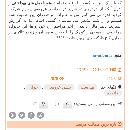
که با درک شرایط کشور با رعایت تمام
دستورالعمل های بهداشتی
و
بدون آنکه از خودرو پیاده شوید در مراسم عروسی پسرم شرکت
کردید قدردانی می کنم. من و خانواده ام قدردان این حمایت شما
هستیم و از شما تشکر می نماییم.» گفتنی است؛ بنا به گزارش
استریت تایمز مالزی، بعد از آخر مراسم رژه خودرو ها، این خانواده
مراسمی خصوصی و کوچک را با حضور میهمانان ویژه در تالاری در
مقابل کاخ دادگستری ترتیب دادند. 2323
منبع:
javanbin.ir
1399/10/08
13:19:02
2020
5
/
5.0
تگهای خبر:
بهداشت
,
جشن عروسی
,
جوان
,
خانواده
این مطلب را می پسندید؟
(0)
(1)
تازه ترین مطالب مرتبط