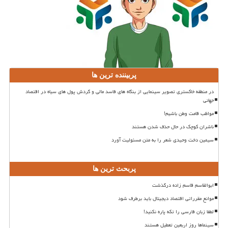
پربیننده ترین ها
در منطقه خاکستری تصویر سینمایی از بنگاه های فاسد مالی و گردش پول های سیاه در اقتصاد
جهانی
مواظب قامت وطن باشیم!
ناشران کوچک در حال حذف شدن هستند
سیمین دخت وحیدی شعر را به متن مسئولیت آورد
پربحث ترین ها
ابوالقاسم قاسم زاده درگذشت
موانع مقرراتی اقتصاد دیجیتال باید برطرف شود
لطفا زبان فارسی را تکه پاره نکنید!
سینماها روز اربعین تعطیل هستند