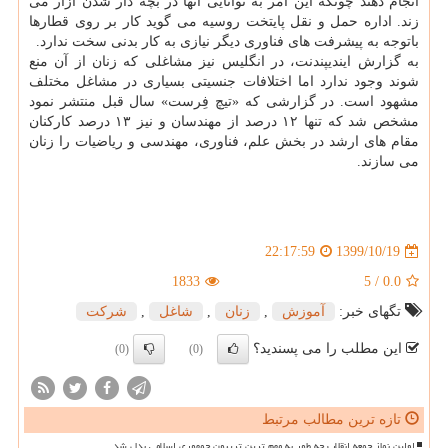
انجام دهند چونکه این امر به توانایی آنها در بچه دار شدن آزار می
زند. اداره حمل و نقل پایتخت روسیه می گوید کار بر روی قطارها
باتوجه به پیشرفت های فناوری دیگر نیازی به کار بدنی سخت ندارد.
به گزارش ایندیپندنت، در انگلیس نیز مشاغلی که زنان از آن منع
شوند وجود ندارد اما اختلافات جنسیتی بسیاری در مشاغل مختلف
مشهود است. در گزارشی که «تیچ فِرست» سال قبل منتشر نمود
مشخص شد که تنها ۱۲ درصد از مهندسان و نیز ۱۳ درصد کارکنان
مقام های ارشد در بخش علم، فناوری، مهندسی و ریاضیات را زنان
می سازند.
1399/10/19
22:17:59
1833
5
/
0.0
تگهای خبر:
آموزش
,
زنان
,
شاغل
,
شركت
این مطلب را می پسندید؟
(0)
(0)
تازه ترین مطالب مرتبط
اولین نماز جمعه انقلاب چه طور به مهم ترین تریبون جمهوری اسلامی بدل شد