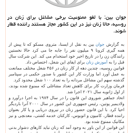
جوان بین: با لغو ممنوعیت برخی مشاغل برای زنان در
روسیه، حالا زنان نیز در این کشور مجاز هستند راننده قطار
شوند.
به گزارش
جوان
بین به نقل از ایسنا، متروی مسکو که تا پیش از
همه گیری کرونا ۹ میلیون نفر را جابه جا می کرد حالا نخستین
رانندگان زن را در تاریخ اخیر خود استخدام می کند. این شرکت سال
قبل را به
آموزش
زنان
برای ایفای این شغل، اختصاص داد.
قوانین روسیه، چندین دهه از کار زنان در ۴۵۶ شغل مختلف ممانعت
به عمل آورد اما وزارت کار این کشور با صدور حکمی در سپتامبر
گذشته سهم این مشاغل مردانه را به تعداد ۱۰۰ شغل محدود کرد.
فرمان وزارت کار برای کاهش تعداد مشاغلی که ممنوع شده بودند،
از اول ژانویه سال ۲۰۲۱ اجرا شد.
اتحاد جماهیر شوروی این قانون را در سال ۱۹۷۴ به اجرا درآورد و
ولادیمیر پوتین، رئیس جمهوری این کشور در سال ۲۰۰۰ آنرا باردیگر
احیا کرد. با این قانون حضور زنان در نیروی دریایی و یا کار بعنوان
راننده قطار، کامیون و اتوبوس، کارکنان خدمه کشتی، معدنچی و نیز
مکانیک ممنوع شده بود.
این قوانین از این باور به وجود آمد که زنان نباید کارهای دشوار بدنی