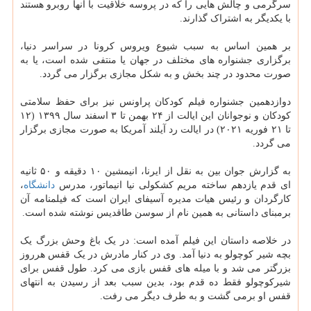
سرگرمی و چالش هایی را که در پروسه خلاقیت با آنها روبرو هستند
با یکدیگر به اشتراک گذارند.
بر همین اساس به سبب شیوع ویروس کرونا در سراسر دنیا،
برگزاری جشنواره های مختلف در جهان یا منتفی شده است، یا به
صورت محدود در چند بخش و به شکل مجازی برگزار می گردد.
دوازدهمین جشنواره فیلم کودکان پراونس نیز برای حفظ سلامتی
کودکان و نوجوانان این ایالت از ۲۴ بهمن تا ۳ اسفند سال ۱۳۹۹ (۱۲
تا ۲۱ فوریه ۲۰۲۱) در ایالت رد آیلند آمریکا به صورت مجازی برگزار
می گردد.
به گزارش جوان بین به نقل از ایرنا، انیمشین ۱۰ دقیقه و ۵۰ ثانیه
ای قدم یازدهم ساخته مریم کشکولی نیا انیماتور، مدرس
دانشگاه
،
کارگردان و رئیس هیات مدیره آسیفای ایران است که فیلمنامه آن
برمبنای داستانی به همین نام از سوسن طاقدیس نوشته شده است.
در خلاصه داستان این فیلم آمده است: در یک باغ وحش بزرگ یک
بچه شیر کوچولو به دنیا آمد. وی در کنار مادرش در یک قفس هرروز
بزرگتر می شد و با میله های قفس بازی می کرد. طول قفس برای
شیرکوچولو فقط ده قدم بود، بدین سبب بعد از رسیدن به انتهای
قفس او برمی گشت و به طرف دیگر می رفت.