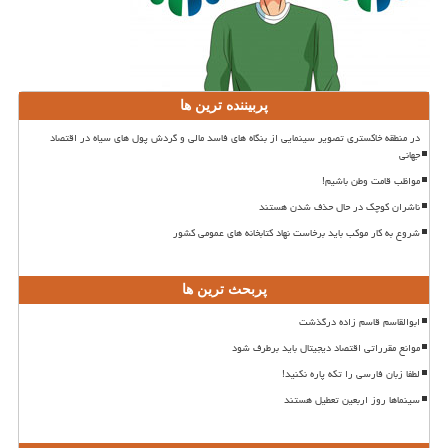
پربیننده ترین ها
در منطقه خاکستری تصویر سینمایی از بنگاه های فاسد مالی و گردش پول های سیاه در اقتصاد
جهانی
مواظب قامت وطن باشیم!
ناشران کوچک در حال حذف شدن هستند
شروع به کار موکب باید برخاست نهاد کتابخانه های عمومی کشور
پربحث ترین ها
ابوالقاسم قاسم زاده درگذشت
موانع مقرراتی اقتصاد دیجیتال باید برطرف شود
لطفا زبان فارسی را تکه پاره نکنید!
سینماها روز اربعین تعطیل هستند