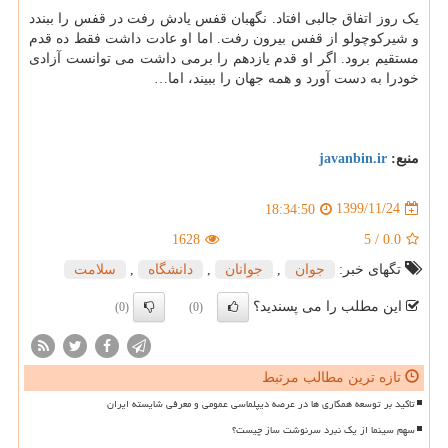
یک روز اتفاق جالبی افتاد. نگهبان قفس یادش رفت در قفس را ببندد
و شیرکوچولو از قفس بیرون رفت. اما او عادت داشت فقط ده قدم
مستقیم برود. اگر او قدم یازدهم را برمی داشت می توانست آزادی
خودرا به دست آورد و همه جهان را ببیند، اما…
منبع:
javanbin.ir
1399/11/24
18:34:50
1628
5
/
0.0
تگهای خبر:
جوان
,
جوانان
,
دانشگاه
,
سلامت
این مطلب را می پسندید؟
(0)
(0)
تازه ترین مطالب مرتبط
تاکید بر توسعه همکاری ها در عرصه دیپلماسی عمومی و معرفی شایسته ایران
سهم سینما از یک نبرد سرنوشت ساز چیست؟