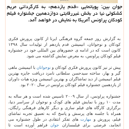
جوان بین: پویانمایی «قدم یازدهم» به کارگردانی مریم
کشکولی نیا در بخش غیررقابتی دوازدهمین جشنواره فیلم
کودکان پراونس آمریکا به نمایش در خواهد آمد.
به گزارش روز جمعه گروه فرهنگی ایرنا از کانون پرورش فکری
کودکان و نوجوانان، انیمیشن قدم یازدهم از تولیدات سال ۱۳۹۸
کانون است که در ادامه ی حضورهای بین المللی خود در جشنواره
فیلم کودکان پراونس، به معرض نمایش گذاشته می شود.
پیش تر نیز کانون پرورش فکری کودکان و
نوجوانان
با انیمیشن ماهی
گیر و بهار، ساخته سیدحسن سلطانی نامزد دریافت جایزه بهترین
فیلم انیمیشن از دید تماشاگران و بهترین انیمیشن ویژه هیات داوران
از یازدهمین جشنواره فیلم کودکان پراونس در سال ۲۰۲۰ بود.
جشنواره پراونس، از سال ۲۰۰۹ تاسیس شده است و هر ساله به
مدت ۱۰ روز با نمایش فیلم های کودک و نوجوان از سراسر دنیا،
برگزاری کارگاه های فیلم سازی و دیگر کارهای فرهنگی رایگان،
همراه با جلسه های پرسش و پاسخ که به تعمیق تجربه تماشای
فیلم، پرورش و
مهارت
های تفکر انتقادی در طول جشنواره می
انجامد، فرصتی برای فیلمسازان
جوان
فراهم آورده است تا