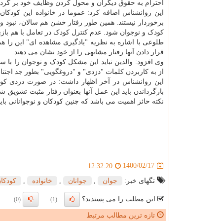
احترام به حقوق دیگران و محول کردن وظایف خود بر گرد
این روانشناس اضافه کرد: عموما در خانواده این کودکا
برخوردار نیستند. همین طور رفتار خشن هم سالان، نبود وس
کودک و نوجوان شود. عدم کنترل کودک در تعامل با هم باز
طلوعی با اشاره به نظریه "یادگیری مشاهده ای" این را هم
قرار دادن آنها رفتار مشابهی را از خود نشان می دهند.
وی افزود: والدین نباید این مشکل کودک و نوجوان را با س
از به کاربردن کلمات "دزدی" و "دروغگویی" بطور جد اجتناب
این روانشناس در آخر اظهار داشت: در صورت دزدی کودک و
بازگرداندن باید این عمل آنها بعنوان رفتار مثبت تشویق
نکته حائز اهمیت می باشد که چنین کودکان و نوجوانانی با
1400/02/17
12:32:20
تگهای خبر:
جوان
,
جوانان
,
خانواده
,
كودكا
این مطلب را می پسندید؟
(0)
(1)
تازه ترین مطالب مرتبط