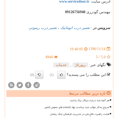
آدرس سایت:
www.servicedoor.ir
مهندس گودرزی
09126756940
سرویس در
:
تعمیر درب اتوماتیک
،
تعمیر درب ریموتی
1396/11/14
19:40:05
4944
5
/
5.0
تگهای خبر:
رپورتاژ
,
خدمات
این مطلب را می پسندید؟
(0)
(1)
تازه ترین مطالب مرتبط
هر آنچه باید درباره سیگار برگ بدانید
شروع به کار موکب باید برخاست نهاد کتابخانه های عمومی کشور
هشت راهبرد دفاع ملی در مدیریت فرهنگی جنگ رمضان