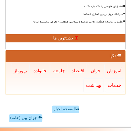
لطفا زبان فارسی را تکه پاره نکنید!
سینماها روز اربعین تعطیل هستند
تاکید بر توسعه همکاری ها در عرصه دیپلماسی عمومی و معرفی شایسته ایران
جدیدترین ها
تگها
آموزش
جوان
اقتصاد
جامعه
خانواده
رپورتاژ
خدمات
بهداشت
صفحه اخبار
جوان بین (خانه)