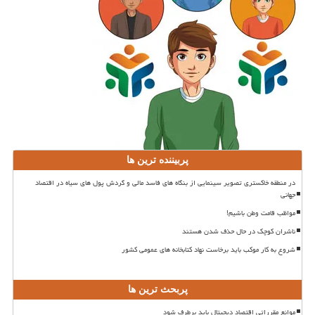
پربیننده ترین ها
در منطقه خاکستری تصویر سینمایی از بنگاه های فاسد مالی و گردش پول های سیاه در اقتصاد
جهانی
مواظب قامت وطن باشیم!
ناشران کوچک در حال حذف شدن هستند
شروع به کار موکب باید برخاست نهاد کتابخانه های عمومی کشور
پربحث ترین ها
موانع مقرراتی اقتصاد دیجیتال باید برطرف شود