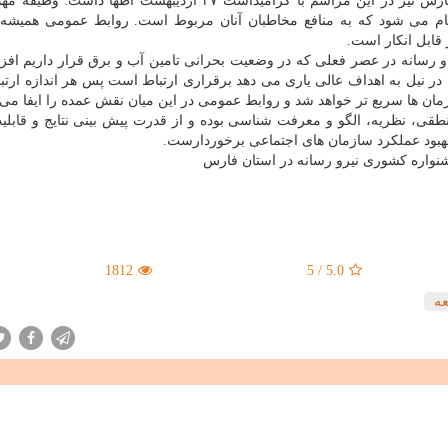
محمد علی قلندری معاون شرکت آب و فاضلاب استان فارس نیز در این مراسم با گرامیداشت ۲۷ اردیبهشت اظها
م می شود که به منافع مخاطبان آنان مربوط است. روابط عمومی همیشه ت
 قابل انکار است.
رسانه در عصر فعلی که در وضعیت بحرانی تامین آب و برق قرار داریم افزو
در نیل به اهداف عالی یاری می دهد برقراری ارتباط است پس هر اندازه ارتب
زمان ها سریع تر خواهد شد و روابط عمومی در این میان نقش عمده را ایفا می 
قی، نظریه، الگو و معرفت شناسی بوده و از قدرت پیش بینی نتایج و قابلی
بهبود عملکرد سازمان های اجتماعی برخوردارست.
نواره کشوری نیرو رسانه در استان فارس
1812
5
/
5.0
ه