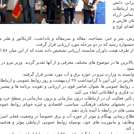
رانیِ دانش
م ارتباطات
تماس ازراه
ستان فارس و
هدای لوح و
و رسانه ۵۹۶ اثر در قالب گزارش، تیتر و خبر، مصاحبه، مقاله و سرمقاله و یادداشت، کاریکاتور و طن
شنواره رسید که در دو مرحله مورد ارزیابی قرار گرفت.
الاترین ها در موضوع های مختلف معرفی و از آنها تقدیر گردید. وزیر نیرو در ا
مود.
سته به وزارت نیرو در حوزه برق و آب مورد تقدیر قرار گرفتند.
حمید رضا دهقانی مدیر عامل شرکت آب منطقه ای استان فارس در این آیین با گرامیداشت ۲۷ اردیبهشت و روز روابط ع
، روابط عمومی ها بعنوان عناصر قوی در ارزیابی و تقویت برنامه ها و پیشبر
ت فکری و اطلاعاتی ایفاء می کنند.
ثیر فعالیت آن در ارتباطات درون سازمانی و برون سازمانی در سطح خرد و 
در بخشهای مختلف فرهنگی، سیاسی، اقتصادی و غیره جویای روابط عموم
 های در رابطه با آینده یاری دهند.
اع رسانی بهنگام و موثر از حوزه آب و برق خصوصاً در وضعیت فعلی اصرار
وظایف و ماموریت های خود، بوسیله روابط عمومی ارتباطی مؤثر و هدفمندی
 کند.