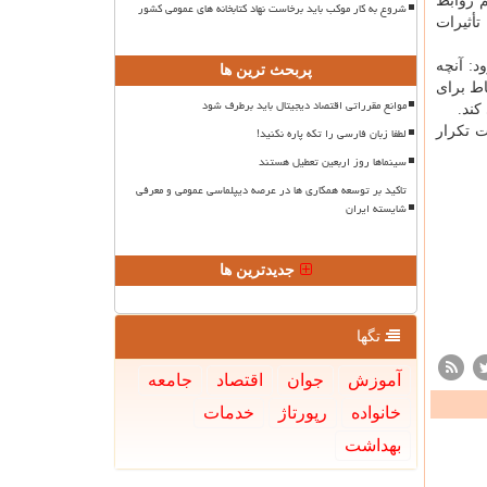
 داشت: وظیفه مهم روابط
شروع به کار موکب باید برخاست نهاد کتابخانه های عمومی کشور
أثیرات
د: آنچه
پربحث ترین ها
اط برای
موانع مقرراتی اقتصاد دیجیتال باید برطرف شود
کند.
ت تکرار
لطفا زبان فارسی را تکه پاره نکنید!
سینماها روز اربعین تعطیل هستند
تاکید بر توسعه همکاری ها در عرصه دیپلماسی عمومی و معرفی
شایسته ایران
جدیدترین ها
تگها
آموزش
جوان
اقتصاد
جامعه
خانواده
رپورتاژ
خدمات
بهداشت