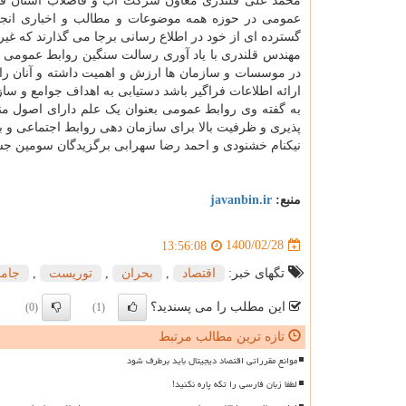
عمومی در حوزه همه موضوعات و مطالب و اخباری انجا
گسترده ای از خود در اطلاع رسانی برجا می گذارند که غیر
مهندس قلندری با یاد آوری رسالت سنگین روابط عمومی و 
در موسسات و سازمان ها ارزش و اهمیت داشته و آنان را 
ارائه اطلاعات فراگیر باشد دستیابی به اهداف جوامع و سا
به گفته وی روابط عمومی بعنوان یک علم دارای اصول منط
پذیری و ظرفیت بالا برای سازمان دهی روابط اجتماعی و 
نیکنام خشنودی و احمد رضا سهرابی برگزیدگان سومین جش
منبع:
javanbin.ir
1400/02/28
13:56:08
تگهای خبر:
اقتصاد
,
بحران
,
توریست
,
جامع
این مطلب را می پسندید؟
(0)
(1)
تازه ترین مطالب مرتبط
موانع مقرراتی اقتصاد دیجیتال باید برطرف شود
لطفا زبان فارسی را تکه پاره نکنید!