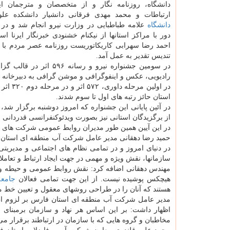
دانشگاه، روزنامه نگار و از متخصصان و مترجمان ای
ارتباطات و محمد مهدی فرقانی دانشیار دانشکده علو
دانشگاه
علامه طباطبایی در وزارت نیرو انجام شد و در 
دور با مراکز استانها از نیکنام خشنودی خبرنگار ایرنا ا
احمد رضا سهرابی کاریکاتوریست روزنامه عصر مردم با ا
تندیس تقدیر به عمل آمد.
در سومین جشنواره نیرو 
رادیویی، عکس و اینفوگرافی و موشن گرافی به دبیرخانه ج
استان حائز رتبه های اول تا سوم شدند.
در آئین پایانی این جشنواره که امروز دوشنبه برگزار شد، ب
از برگزیدگان استانی نیز بصورت ویدئوکنفرانسی قدردانی ن
در این آیین همین طور مدیران روابط عمومی شرکت های واب
در دنیای امروز و در تمامی نظام های اجتماعی و مدیریتی
سازمانها، نقش ویژه و مهمی در جهت ایجاد ارتباط و تعاملا
مهندس دهقانی اضافه کرد: نقش روابط عمومی و حیطه و تأ
هیچکس پوشیده نیست. از این جهت تمامی فعالان
جامعه
هستند که آنان را در طراحی روشهای معقول و تعیین خط مشی
مدیر عامل شرکت آب منطقه ای استان فارس بر لزوم اطل
اظهار داشت: بر این اساس هر نهاد و سازمان برمبنای 
مخاطبان و گروه هایی که با سازمان در ارتباطند برقرار می