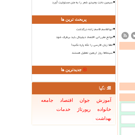
سیمین دخت وحیدی شعر را به متن مسئولیت آورد
پربحث ترین ها
ابوالقاسم قاسم زاده درگذشت
موانع مقرراتی اقتصاد دیجیتال باید برطرف شود
لطفا زبان فارسی را تکه پاره نکنید!
سینماها روز اربعین تعطیل هستند
جدیدترین ها
تگها
آموزش
جوان
اقتصاد
جامعه
خانواده
رپورتاژ
خدمات
بهداشت