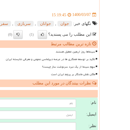
1400/03/07
15:19:45
تگهای خبر:
جوان
,
جوانان
,
سربازی
,
سفر
این مطلب را می پسندید؟
(0)
(1)
تازه ترین مطالب مرتبط
سینماها روز اربعین تعطیل هستند
تاکید بر توسعه همکاری ها در عرصه دیپلماسی عمومی و معرفی شایسته ایران
سهم سینما از یک نبرد سرنوشت ساز چیست؟
ماکان نقش ماندگار بر پرچم ایران است
نظرات بینندگان در مورد این مطلب
ن
نام:
ایمیل:
نظر: