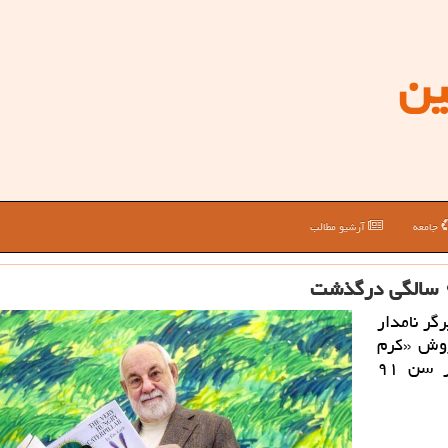
ین
جامعه
آرشیو مطالب
گر نامدار
فروش «کرم
ابریشم خیلی گرسنه» به علت نارسایی کلیه در سن ۹۱