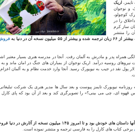
تایمز،
اریک
 از ۷۰ کتاب کودک و نوجوان
رک کوچولو،
خلاق را در
یان ساز کرم
خیلی گرسنه که برای اولین بار در سال ۱۹۶۹ آن را منتشر
فروش
در ۱۹۲۹ در سیراکیوز نیویورک به دنیا آمد و در ۶ سالگی همراه پدر و مادرش به آلمان رفت. آنجا در مدرسه هنری بسیار معتب
نیروهای روسیه درآمد. اریک نوجوان از بمباران های جنگ در امان ماند و به
نرفت و سرانجام در ۱۹۵۲ با یک کیف در دست و ۴۰ دلار پول نقد در جیب به نیویورک رسید. آنجا وارد خدمت نظام و به آلمان ا
ت.
روزنامه نیویورک تایمز پیوست و بعد سال ها مدیر هنری یک شرکت تبلیغاتی 
س قهوه ای، چی می بینی؟» را تصویرگری کند و بعد از آن بود که پای کارل ب
این هنرمند بیشتر از ۷۰ کتاب را تصویرگری کرد که بیشتر آنها داستان های خودش بود و تا امروز ۱۴۵ میلیون نسخه از 
برخی کتاب های کارل را به فارسی ترجمه و منتشر نموده است.