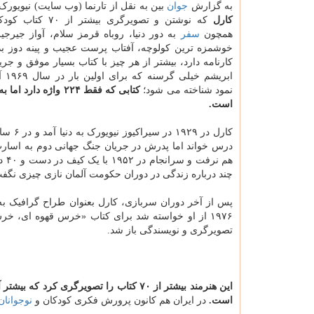
به گزارش
جوان
بین به نقل از تارنما (وب سایت) نیویورک 
کارل
که نوشتن و تصویرگری بیشتر
همچون
سفر
به دور دنیا، روباه قرمز سلام، آواز جیرجی
خوشمزه ترین کولوچه، آفتاب پرست عجیب و پینه دوز بدا
کارنامه دارد، بیشتر از هر چیز با کتاب بسیار موفق و جر
ابریشم 
نمود شناخته می شود؛
کتابی که فقط ۲۲۴ واژه دارد اما به بیشتر از ۶۶ زبان ترجمه شده و بیشتر از ۵۵ میلیون نسخه آن در دنیا به
است.
کارل 
درس خواند اما پدرش در جریان جنگ جهانی دوم به اسارت 
هم 
چند درباره زندگی در دوران حکومت آلمان نازی چیزی نگف
پس از آخر دوران سربازی، کارل بعنوان طراح گرافیک به 
۱۹۷۶ از او خواسته شد برای کتاب «خرس قهوه ای، خر
تصویرگری و نویسندگی باز شد.
است.
در ایران هم کانون پرورش فکری کودکان و
نوجوانان