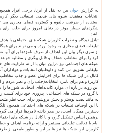
به گزارش
جوان
بین به نقل از ایرنا، برخی افراد همچون
انتخابات معتقدند شیوه های قدیمی تبلیغاتی دیگر کار
استفاده از ظرفیت بالقوه و گسترده فضای مجازی می تو
شگردهای بسیار موثر در دنیای امروز برای جلب رای 
باشد.
تبادل دیدگاه و نظرات کاربران شبکه های اجتماعی با هدف
تبلیغات فضای مجازی به وجود آورده و می تواند برای همگان 
از سوی دیگر بیان این اهداف از طرف نامزدها برای آنها تع
فرد را برای مخاطب شفاف و قابل پیگری و مطالبه خواهدن
شبکه های اجتماعی نیز دراین میان با ارائه ظرفیت های خو
تبلیغاتی تشویق می کنند و داوطلبان انتخابات و هواداران آ
کانال در این شبکه ها برای افزایش عضو و جذب مخاطب 
کاربر) و هم برای نامزد انتخابات(جلب رای و نظر مردم و 
این رویه در پاره ای موارد کاندیداهای انتخابات شوراها 
یا گروه در شبکه های اجتماعی، پیروزی خود برای کسب رای
به مانند نصب پوستر و پخش بروشور برای جلب نظر مثبت ر
با این اوصاف تبلیغات در شبکه های اجتماعی همچون تلگرام 
دسترس همگان است، در صدر ذائقه نامزدها قرار می گیرد
برهمین اساس تشکیل گروه و یا کانال در شبکه های اجتماع
ایام با فعالیت تبلیغاتی مستمر و ارائه برنامه، اهداف و 
کاربران این شبکه ها نیز بنا بر این و بطور طبیعی از 