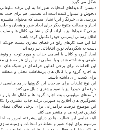
شکل می گیرد.
دلبستن کاندیداهای انتخابات شوراها به این ترفند تبلیغا
دلخوش و امیدوار کننده است اما تضمینی هم برای جلب نظ
بررسی های خبرنگار ایرنا نشان میدهد که محتوای منتشره در
اخبار و مطالب متنوع دیگر برای ایجاد شور و هیجان و جلب
برخی کاندیداها نیز با ارائه لینک و نشانی، کانال ها و 
اطلاع رسانی اینترنتی خودرا تکمیل کرده باشند.
اما این همه کارهای رایج در فضای مجازی نیست چونکه افزو
دست به شگردهای نوین انتخاباتی نیز زده اند.
ایجاد گروه و کانال با اسامی جذاب و مورد توجه و وث
طبیعی و شناخته شده و یا اسامی نام آوران عرصه های 
این اقدامات برای برخی فعالین حرفه ای در شبکه های اجتم
به اجاره گروه و یا کانال های پرمخاطب محلی و منطقه ای
برای کسب رای داشته باشند.
این نوع تبلیغات برای صاحبان این گروهها درآمد مناسبی نی
حرفه ای خودرا نیز با نمود بیشتری دنبال می کنند.
درآمدهای میلیونی بابت اجاره گروه ها و کانال ها، بازار
عضوگیری های آفلاین به صورتی ترفند جذب مشتری را بکار
این موضوع فرصت درآمدزایی برای برخی فعالان فضای مجاز
کمترین تعرفه مدام منتشر می کنند.
البته تمامی این فعالیت ها در دنیای پیشرفته امروز به 
مرسوم برای ایجاد شور و نشاط در انتخابات و زمینه ساز
چراکه مشارکت فعال مردم در انتخابات شوراها بعنوان یک