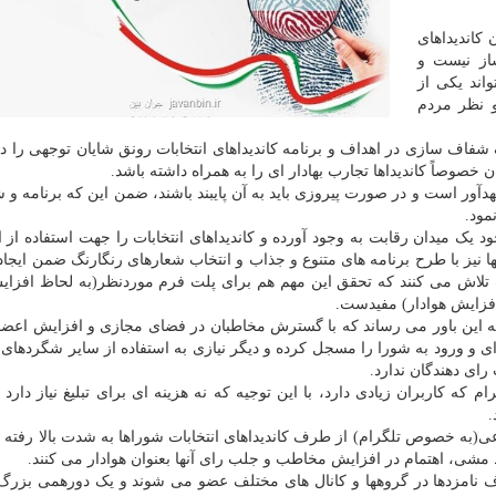
 کاندیداهای
ساز نیست و
اند یکی از
و نظر مردم
 شفاف سازی در اهداف و برنامه کاندیداهای انتخابات رونق شایان توجهی را 
خصوصاً کاندیداها تجارب بهادار ای را به همراه داشته باشد.
هدآور است و در صورت پیروزی باید به آن پایبند باشند، ضمن این که برنامه و 
مود.
د یک میدان رقابت به وجود آورده و کاندیداهای انتخابات را جهت استفاده از ا
نها نیز با طرح برنامه های متنوع و جذاب و انتخاب شعارهای رنگارنگ ضمن ایجاد
تلاش می کنند که تحقق این مهم هم برای پلت فرم موردنظر(به لحاظ افزایش
افزایش هوادار) مفیدست.
را به این باور می رساند که با گسترش مخاطبان در فضای مجازی و افزایش اعضا
 و ورود به شورا را مسجل کرده و دیگر نیازی به استفاده از سایر شگردهای ت
ای دهندگان ندارد.
که کاربران زیادی دارد، با این توجیه که نه هزینه ای برای تبلیغ نیاز دارد 
.
ی(به خصوص تلگرام) از طرف کاندیداهای انتخابات شوراها به شدت بالا رفته و
خط مشی، اهتمام در افزایش مخاطب و جلب رای آنها بعنوان هوادار می کنند.
طرف نامزدها در گروهها و کانال های مختلف عضو می شوند و یک دورهمی بزر