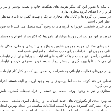
تی بااینکه با تصور این که دیگر هزینه های هنگفت چاپ و نصب پوستر و بنر را 
ر و رای اعضای گروه مجازی ندارد.
 بیشتر این گروه ها و کانال های مجازی تبریک و تهنیت گفتن به نامزد مدنظر و
 نظر افراد است.
سایت های خبری شخصی خودرا به گروه های به وجود آمده متصل می کنند تا به صور
ن بر این موارد، این روزها هواداران نامزدها که اکثریت از اقوام و دوستان
وق قشرهای مختلف مردم همچون عناوین و واژه های تاریخی و ملی، مکان ها
مختلف همچون این اقدامات برای جذب مخاطب و افزایش عضو است.
اعی درآمدزا نیز هست چونکه کاندیداهای انتخابات شوراها برای ایام تبلیغات
 می کنند تا با بهره گیری از بستر ایجاد شده، خودرا معرفی کرده و تبلیغا
ز در روزهای فعالیت تبلیغاتی به همراه دارد ضمن این که در کنار کار تبلیغات،
 شغلی هر چند کوتاه مدت، اما پرسودی را به وجود آورده و البته هستند افراد
 می گیرند.
ی را نیز به وجود آورده است، این دسته از افراد تبلیغات گسترده نامزده
لحاظ بهره مندی از تکنولوژی های جدید اطلاعاتی و ارتباطی امری طبیعی است
ی برای مشارکت گسترده مردم با کسب اطلاعات مناسب در امتداد بهترین انتخ
 رویداد مهم سیاسی و اجتماعی با انتخابی درست و اصلح به یقین منجر به هم