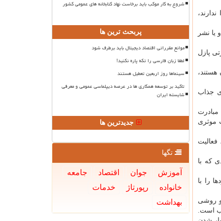
شروع به کار موکب باید برخاست نهاد کتابخانه های عمومی کشور
ندارند،
پربحث ترین ها
 یا نشر
موانع مقرراتی اقتصاد دیجیتال باید برطرف شود
تی پازل
لطفا زبان فارسی را تکه پاره نکنید!
 هستند،
سینماها روز اربعین تعطیل هستند
تاکید بر توسعه همکاری ها در عرصه دیپلماسی عمومی و معرفی
ی جذاب
شایسته ایران
 مبادرت
ت موثری
جدیدترین ها
 فعالیت
تگها
ی که با
آموزش
جوان
اقتصاد
جامعه
ا را با
خانواده
رپورتاژ
خدمات
 و روشی
بهداشت
اب است.
وار شدن