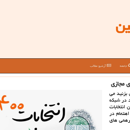
ین
جامعه
آرشیو مطالب
ی مجازی
 بزنید می
د در شبکه
 انتخابات
اهتمام در
ورهمی های