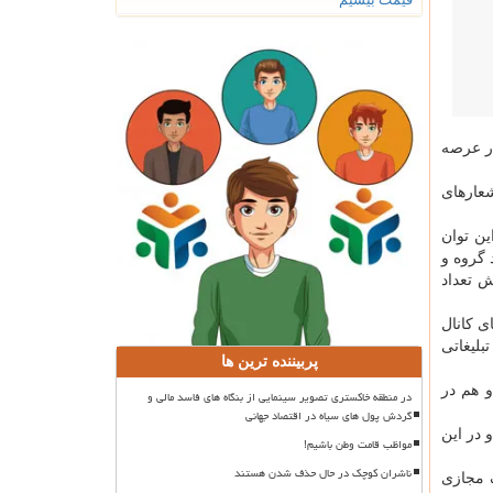
در عرصه
شعارهای
ین توان
 گروه و
 تعداد
ی کانال
بلیغاتی
پربیننده ترین ها
و هم در
در منطقه خاکستری تصویر سینمایی از بنگاه های فاسد مالی و
گردش پول های سیاه در اقتصاد جهانی
 در این
مواظب قامت وطن باشیم!
ناشران کوچک در حال حذف شدن هستند
گ مجازی