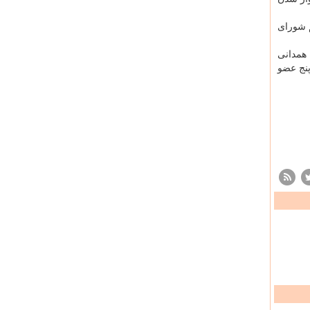
م شورای
 شهروندان همدانی
 برای انتخاب پنج عضو