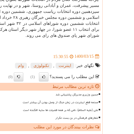
مسیر پیشرفت، عمران و آبادانی روستا، شهر و در نهایت 
سیزدهمین دوره انتخابات ریاست جمهوری، ششمین دوره ان
اسلامی و ششمین دوره مجلس خبرگان رهبری ۲۸ خرداد امسال برگزار می گردد.
شورای شهر پای صندوق های رای می روند.
1400/03/15
15:30:55
تگهای خبر:
اینترنت
,
تكنولوژی
,
وام
این مطلب را می پسندید؟
(0)
(1)
تازه ترین مطالب مرتبط
حسین وزیری مدیرکل پشتیبانی شد
صدمه قطع اینترنت در زمان جنگ از وصل بودن آن بیشتر است
علی (علیه السلام)، نامی که بر همه فضیلت ها سایه افکنده است
شعارهای فرهنگی در بن بست تکرار
نظرات بینندگان در مورد این مطلب