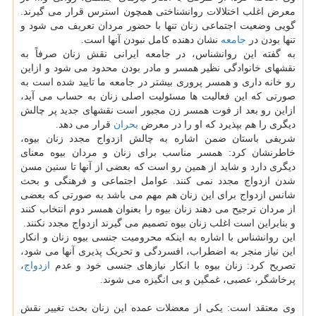
معرض اغلب اختلالات روانشناختی همچون استرس قرار می گیرند.
گویی وضعیت اجتماعی زنان تنها با حضور مردان تعریف می شود و
تنها بودن در
جامعه
نشان دهنده کامل نبودن آنها است.
به گفته این روانشناس، در جامعه ایرانی نقش زنان صرفاً به
نقشهای خانوادگی نظیر همسر و مادر بودن محدود می شود و ازاین
رو خانه داری و همسر پروری بیشتر در جامعه ما تایید شده است به
صورتی که این فعالیت ها مسئولیت اصلی زنان به حساب می آید،
ازاین رو بعد از فوت همسر زن مجبور است نقشهای جدید پر چالش
دیگری را هم بپذیرد که او را در معرض
بحران
قرار می دهد.
شریفی باستان ضمن اشاره به چالش ازدواج مجدد زنان بیوه،
خاطرنشان کرد: همسر مناسب برای زنان و مردان بیوه معنای
دیگری دارد و شاید از همین رو است که بعضی از آنها تا سنین مسن
شدن ازدواج مجدد نمی کنند. عوامل اجتماعی و فرهنگی و بحث
شانس ازدواج برای این زنان هم مهم می باشد به صورتی که بعضی
از مردان ترجیح می دهند زنان بیوه را بعنوان همسر دوم انتخاب کنند
و بنابراین است اغلب زنان بیوه تصمیم می گیرند ازدواج مجدد نکنند.
این روانشناس با اشاره به اینکه محرومیت جنسی بیوه زنان و انکار
این نیاز منجر به اضطراب، افسردگی و تحریک پذیری آنها می شود،
تصریح کرد: زنان بیوه با انکار نیازهای جنسی خود و عدم
ازدواج
،
پرخاشگر، عصبی، غمگین و بی انگیزه می شوند.
وی معتقد است: یکی از معضلات عمده این زنان بحث تغییر نقش