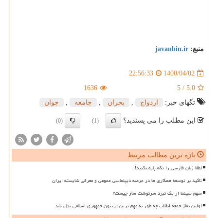
منبع:
javanbin.ir
1400/04/02
22:56:33
1636
5
/
5.0
تگهای خبر:
ازدواج
,
بحران
,
جامعه
,
جوان
این مطلب را می پسندید؟
(0)
(1)
تازه ترین مطالب مرتبط
لطفا زبان فارسی را تکه پاره نکنید!
تاکید بر توسعه همکاری ها در عرصه دیپلماسی عمومی و معرفی شایسته ایران
سهم سینما از یک نبرد سرنوشت ساز چیست؟
اولین نماز جمعه انقلاب چه طور به مهم ترین تریبون جمهوری اسلامی بدل شد