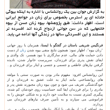
به گزارش جوان بین یک روانشناس با اشاره به اینکه بیوگی
حادثه ای پر استرس بخصوص برای زنان در جوامع ایرانی
است، اظهار داشت: طبق پژوهشها، بیوه زنان مسن از بیوه
خانمهایی که در سن جوانی ازدواج کرده اند افسرده تر
هستند و این افسردگی سالها در زندگی آنها ادامه می یابد.
فرنگیس شریفی باستان در گفتگو با ایسنا،
همزمان با روز جهانی
"زنان بیوه"، اظهار نمود: همچون نتایج منفی بیوه شدن
زنان
از دست
دادن حمایت های مالی، عدم سازگاری با نبود همسر، تک والدی و
ایفای نقش پدری برای فرزندان، سرپرست خانوار شدن، نادیده
گرفتن نیازهای عاطفی و جسمی و جنسی و ایثار برای فرزندان و...
است.
این روانشناس افزود: مفهوم مادر بودن به صورت سنتی با مولفه
های روانشناختی مانند ایثار به علت عشق به فرزندان و از
خودگذشتگی تعریف می شود و چون بیوه زنان مجبورند نقش پدر و
مادری را برای فرزندان ایفا کنند حساسیت روی خودشان کم شده،
پیگیری کمتری نسبت به سلامت خود دارند و به شکلی خویش را به
فراموشی می سپارند و به تأمین صرف نیازهای فرزندان می
پردازند.
وی اضافه کرد: از طرفی با انکار نیازهای جسمی، روانی و... در