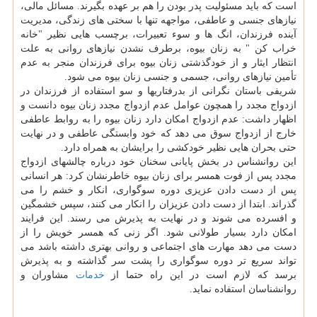
است که باید مسئولیت پدر بودن را هم بر عهده بگیرند. مسائل مالی،
نیازهای جنسی و عاطفی، مواجهه تنها با سختی های زندگی، مدیریت
آینده فرزندان، انگ ها و سوء تعبیرات، برچسب هایی نظیر "خانه
خراب کن " به زنان بیوه، برطرف نشدن نیازهای روانی به علت
انتظار ایثار و از خودگذشتی زنان بیوه برای فرزندان منجر به عدم
تأمین نیازهای روانی، جسمی و جنسی زنان بیوه می شود.
شریفی باستان نگرانی از بدرفتاریها و سو استفاده از فرزندان در
ازدواج مجدد را همچون عوامل عدم ازدواج مجدد زنان بیوه دانست و
اظهار داشت: عدم ازدواج امکان دارد زنان بیوه را به روابط عاطفی
خارج از ازدواج سوق می دهد که خود وابستگی عاطفی و در نهایت
حتی بحران هایی نظیر خودکشی را برایشان به همراه دارد.
این روانشناس در بخش پایانی سخنان خود درباره چالشهای ازدواج
مجدد پس از فوت همسر برای زنان بیوه خاطرنشان کرد: هر انسانی
پس از دست دادن عزیزی دوره سوگواری، انکار و خشم را می
گذراند. ابتدا از دست دادن عزیزان را انکار می کنند، سپس خشمگین
و افسرده می شوند و در نهایت به پذیرش می رسند. این فرایند
امکان دارد بسیار طولانی شود. اگر زنی که همسر خویش را از
دست می دهد مهارت های اجتماعی و روانی بهتری داشته باشد می
تواند سریع تر دوره سوگواری را پشت سر گذاشته و به پذیرش
برسد که لازم است در این راه حتما از
خدمات
مشاوران و
روانشناسان استفاده نماید.