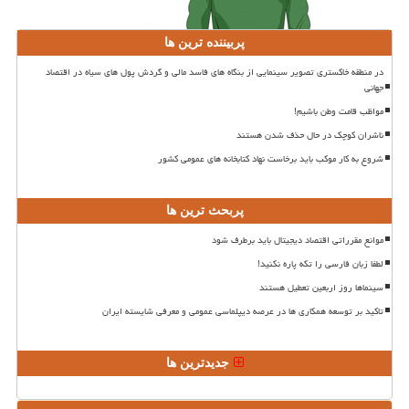
پربیننده ترین ها
در منطقه خاکستری تصویر سینمایی از بنگاه های فاسد مالی و گردش پول های سیاه در اقتصاد
جهانی
مواظب قامت وطن باشیم!
ناشران کوچک در حال حذف شدن هستند
شروع به کار موکب باید برخاست نهاد کتابخانه های عمومی کشور
پربحث ترین ها
موانع مقرراتی اقتصاد دیجیتال باید برطرف شود
لطفا زبان فارسی را تکه پاره نکنید!
سینماها روز اربعین تعطیل هستند
تاکید بر توسعه همکاری ها در عرصه دیپلماسی عمومی و معرفی شایسته ایران
جدیدترین ها