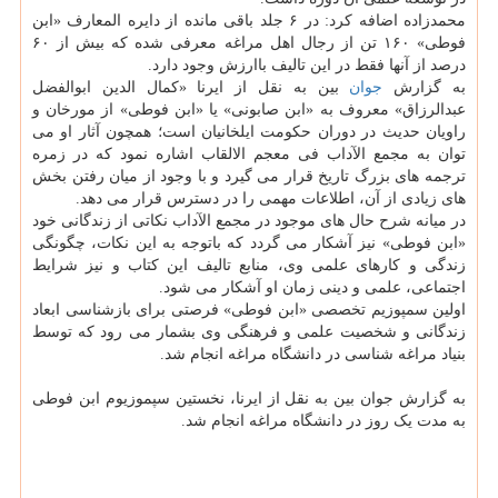
محمدزاده اضافه کرد: در ۶ جلد باقی مانده از دایره المعارف «ابن
فوطی» ۱۶۰ تن از رجال اهل مراغه معرفی شده که بیش از ۶۰
درصد از آنها فقط در این تالیف باارزش وجود دارد.
به گزارش
جوان
بین به نقل از ایرنا «کمال الدین ابوالفضل
عبدالرزاق» معروف به «ابن صابونی» یا «ابن فوطی» از مورخان و
راویان حدیث در دوران حکومت ایلخانیان است؛ همچون آثار او می
توان به مجمع الآداب فی معجم الالقاب اشاره نمود که در زمره
ترجمه های بزرگ تاریخ قرار می گیرد و با وجود از میان رفتن بخش
های زیادی از آن، اطلاعات مهمی را در دسترس قرار می دهد.
در میانه شرح حال های موجود در مجمع الآداب نکاتی از زندگانی خود
«ابن فوطی» نیز آشکار می گردد که باتوجه به این نکات، چگونگی
زندگی و کارهای علمی وی، منابع تالیف این کتاب و نیز شرایط
اجتماعی، علمی و دینی زمان او آشکار می شود.
اولین سمپوزیم تخصصی «ابن فوطی» فرصتی برای بازشناسی ابعاد
زندگانی و شخصیت علمی و فرهنگی وی بشمار می رود که توسط
بنیاد مراغه شناسی در دانشگاه مراغه انجام شد.
به گزارش جوان بین به نقل از ایرنا، نخستین سپموزیوم ابن فوطی
به مدت یک روز در دانشگاه مراغه انجام شد.