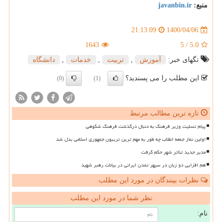
منبع:
javanbin.ir
1400/04/06
21:13:09
1643
5
/
5.0
تگهای خبر:
آموزش
,
تربیت
,
خدمات
,
دانشگاه
این مطلب را می پسندید؟
(0)
(1)
تازه ترین مطالب مرتبط
پیام تسلیت وزیر فرهنگ به دنبال درگذشت فرهنگ شکوهی
اولین نماز جمعه انقلاب چه طور به مهم ترین تریبون جمهوری اسلامی بدل شد
مدیر جدید تئاتر شهر حکم گرفت
هم افزایی دو زبان در سپهر تمدن ایرانی در بیانات رهبر شهید
نظرات بینندگان در مورد این مطلب
نظر شما در مورد این مطلب
نام: