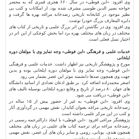
وی افزود: «ابن فوطی» در سال ۶۶۰ هجری قمری که به محضر
خواجه نصیر الدین طوسی مشرف شده بود، از امکانات و کتب بی
نظیر موجود در کتابخانه تاریخی رصدخانه مراغه بهره ها گرفت و
دایره المعارف بزرگ خودرا نوشت.
وی افزود: وی در نگاشتن این اثر بزرگ علمی و تاریخی از کتاب های
مختلف در زبان های مختلف بهره برد اما بخش کوچکی از این اثر در
اختیار نسل فعلی است.
خدمات علمی و فرهنگی «ابن فوطی» وجه تمایز وی با مولفان دوره
ایلخانی
مورخ و پژوهشگر تاریخی نیز اظهار داشت: خدمات علمی و فرهنگی
«ابن فوطی» وجه تمایز وی با مولفان دوره ایلخانی بوده و بدین
جهت وی همچون صدها دانشمند موثر این عصر بشمار می رود.
اصغر محمدزاده اضافه کرد: بر طبق اذعان تعدادی از اساتید دانشگاه
های جهان ۸۰ درصد از تاریخ و وقایع دوره ایلخانی بوسیله تالیف های
«ابن فوطی» دریافت می شود.
وی افزود: «ابن فوطی» به غیر از حضور بیش از ۱۵ ساله در
رصدخانه تاریخی مراغه بعنوان کتابدار، نقش مهمی در گردآوری آثار
و کتب در این مرکز علمی داشته است.
پژوهشگر مراغی افزود: «ابن فوطی» با ایجاد دارالترجمه رسمی در
رصدخانه مراغه برای ترجمه کتاب های علمی در زبان های مختلف
همچون هندی، یونانی، رومی و سایر زبان های آن عصر، نقش مهمی
در توسعه علمی آن دوره داشت.