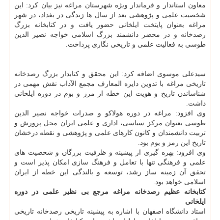
معاون استاندار و فرماندار ویژه شهرستان مراغه نیز بیان کرد: این
شخصیت علمی و پژوهشی بعد از سال ها زندگی در بغداد، در شهر
مراغه بعنوان پایتخت ایلخانی حضور یافت و در کتابخانه بزرگ
رصدخانه و در محضر دانشمند بزرگ اسلامی خواجه نصیر الدین
طوسی به فعالیت علمی و تاریخی نگاری پرداخت.
سیدعلی موسوی اضافه کرد: این محقق و کتابدار بزرگ رصدخانه
تاریخی مراغه با تدوین دایره المعارف مجمع الآداب نقش مهمی در
شناساندن تاریخ و هویت این خطه از مرز و بوم در دوره ایلخانی
داشت.
وی افزود: مراغه در دوره هولاکو و صدرات خواجه نصیر الدین
طوسی بعنوان مرکز سیاسی، اداری و علمی ایران محل پرورش و
تربیت دانشمندان و کانون کارهای علمی و پژوهشی و نقطه درخشان
تاریخ این رمز و بوم بود.
وی افزود: بهره گیری از پیشینه و ظرفیت بزرگان و شخصیت های
علمی و فرهنگی تنها با تعامل و فرهنگ سازی امکان پذیر است و
تحقق آن زمینه ساز رشد، توسعه و بالندگی این خطه از ایران
اسلامی خواهد بود.
کتابخانه عظیم رصدخانه مراغه مرجع بی نظیر علمی در دوره
ایلخانی
استاد دانشگاه اصفهان با اشاره به پیشینه تاریخی رصدخانه تاریخی