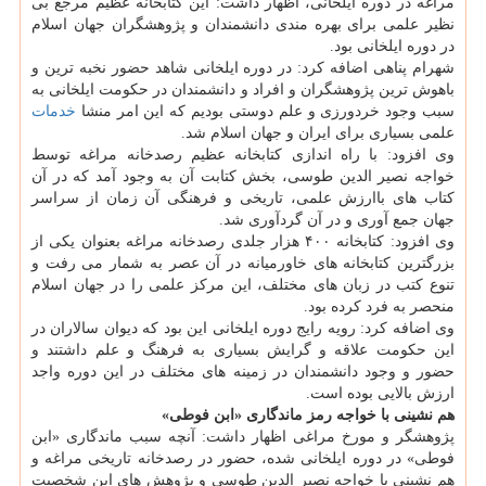
مراغه در دوره ایلخانی، اظهار داشت: این کتابخانه عظیم مرجع بی
نظیر علمی برای بهره مندی دانشمندان و پژوهشگران جهان اسلام
در دوره ایلخانی بود.
شهرام پناهی اضافه کرد: در دوره ایلخانی شاهد حضور نخبه ترین و
باهوش ترین پژوهشگران و افراد و دانشمندان در حکومت ایلخانی به
سبب وجود خردورزی و علم دوستی بودیم که این امر منشا
خدمات
علمی بسیاری برای ایران و جهان اسلام شد.
وی افزود: با راه اندازی کتابخانه عظیم رصدخانه مراغه توسط
خواجه نصیر الدین طوسی، بخش کتابت آن به وجود آمد که در آن
کتاب های باارزش علمی، تاریخی و فرهنگی آن زمان از سراسر
جهان جمع آوری و در آن گردآوری شد.
وی افزود: کتابخانه ۴۰۰ هزار جلدی رصدخانه مراغه بعنوان یکی از
بزرگترین کتابخانه های خاورمیانه در آن عصر به شمار می رفت و
تنوع کتب در زبان های مختلف، این مرکز علمی را در جهان اسلام
منحصر به فرد کرده بود.
وی اضافه کرد: رویه رایج دوره ایلخانی این بود که دیوان سالاران در
این حکومت علاقه و گرایش بسیاری به فرهنگ و علم داشتند و
حضور و وجود دانشمندان در زمینه های مختلف در این دوره واجد
ارزش بالایی بوده است.
هم نشینی با خواجه رمز ماندگاری «ابن فوطی»
پژوهشگر و مورخ مراغی اظهار داشت: آنچه سبب ماندگاری «ابن
فوطی» در دوره ایلخانی شده، حضور در رصدخانه تاریخی مراغه و
هم نشینی با خواجه نصیر الدین طوسی و پژوهش های این شخصیت