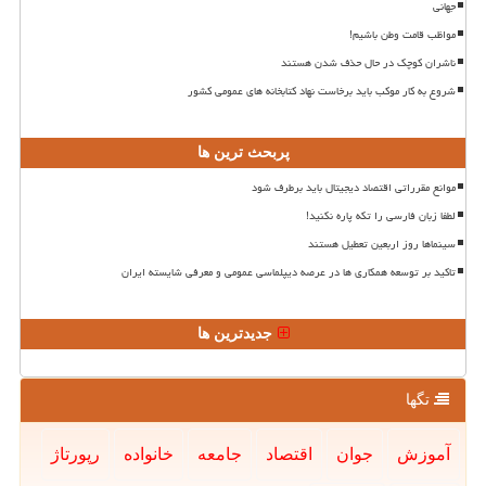
جهانی
مواظب قامت وطن باشیم!
ناشران کوچک در حال حذف شدن هستند
شروع به کار موکب باید برخاست نهاد کتابخانه های عمومی کشور
پربحث ترین ها
موانع مقرراتی اقتصاد دیجیتال باید برطرف شود
لطفا زبان فارسی را تکه پاره نکنید!
سینماها روز اربعین تعطیل هستند
تاکید بر توسعه همکاری ها در عرصه دیپلماسی عمومی و معرفی شایسته ایران
جدیدترین ها
تگها
آموزش
جوان
اقتصاد
جامعه
خانواده
رپورتاژ