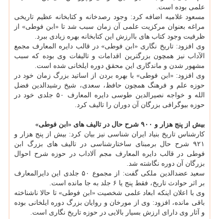
علمی بوده است.
مسعود غلامیه اضافه کرد: وجود رصدخانه و کتابخانه عظیم تاریخی
مراغه بعنوان مرکزیت علمی آن زمان سبب شد تا «ابن فوطی» از
ظرفیت وجود کتاب های باارزش این کتابخانه بهره زیادی ببرد.
وی افزود: تاریخ نگاری «ابن فوطی» در قالب دایره المعارف مجمع
الآداب نیز همچون بزرگترین اقدامات و تالیفات وی بوده که سبب
مشهور شدن و ماندگاری این محقق دوره ایلخانی شده است.
وی افزود: «ابن فوطی» با بهره بردن از اساتید بزرگ زمان خود در
حوزه علم و فرهنگ همچون حافظ، سعدی، شیخ رشیدالدین فضل
الله و خواجه نصیرالدین طوسی دایره المعارف ۵۰ جلدی خود در
حوزه بیوگرافی بزرگان آن دوران را تالیف کرد.
بیش از پنج هزار و ۹۰۰ شرح حال در تالیف های «ابن فوطی»
کارشناس تاریخ بنیاد ایران شناسی نیز بیان کرد: بیش از پنج هزار و
۹۲۱ شرح حال برمبنای ساختارشناسی در تالیف های بزرگ ابن
فوطی در قالب دایره المعارف مجم آلاداب در حوزه شرح احوال
بزرگان آن دوره نگاشته شد.
سعید عضدالدین ملکی گفت: از مجموع ۵۰ جلدی این دایرالمعارف
بر اثر حوادث تاریخ، فقط پنج یا ۶ جلد به جا مانده است.
وی با اعلان اینکه ابعاد علمی شخصیت «ابن فوطی» تا حالا ناشناخته
باقی مانده، افزود: وی از مورخان و روایان بزرگ دوره ایلخانی بوده
و آثار وی دارای ارزش بسیار بالایی در حوزه تاریخ نگاری است.