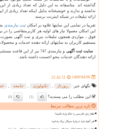
گذاشته اند .متاسفانه به این دلیل که تعداد زیادی از 
نداشته و ندارند و خوشبختانه بدلیل اینکه تعداد زیادی از ای
ارائه تبلیغات در شبکه اینترنت برسند.
تقریبا در تمامی این سایتها علاوه بر امکان
ثبت نیازمندی
بطو
این امکان معمولا نیاز های اولیه هر کاربرمتقاضی را در ب
فوق ، مواردی همچون تبلیغات بنری و ثبت آگهی بصورت 
مستقیم کاربران به سایتهای ارائه دهنده خدمات و محصولات د
سایت ثبت آگهی
و نیازمندی 747 نیز از این 
ارائه دهندگان خدمات بنحو احسنت داشته باشد.
1400/04/06
22:42:51
تگهای خبر:
رپورتاژ
,
تكنولوژی
,
جامعه
,
خد
این مطلب را می پسندید؟
(0)
(1)
تازه ترین مطالب مرتبط
لطفا زبان فارسی را تکه پاره نکنید!
هر آنچه باید درباره سیگار برگ بدانید
اولین نماز جمعه انقلاب چه طور به مهم ترین تریبون جمهوری اسلامی بدل شد