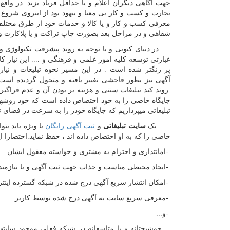
جهت آگاهی دیگران اعلام و یا حداقل فریاد بزند. در واقع ب
تجارت و کسب و کار بی معنا و بیهود بود.از اینروی شروع ب
معرفی کسب و کار و یا کالا و خدمات خود از طرق مختلف
شفاهی و در مراحل بعد بصورت چاپ تراکت و یا پلاکارت و یا
در دنیای کنونی و با توجه به روند پیشرفت تکنولوژی و
عبارتی توسعه کلیه امور علمی و فرهنگی و .... این نیاز کا
پر رنگتر شده است . در این مسیر نحوه تبلیغات و نیاز
آگهی نیز بطور فاحشی تغییر یافته و متحول گردیده است .
روند کند تبلیغات سنتی و هزینه بر بودن آن و عدم فراگیر
جایگاه خاصی را به خود اختصاص داده است که خود روشهای
تبلیغاتی میپردازیم که جایگاه خودر را به سرعت در فضای ت
یک
سایت تبلیغاتی
و
ثبت آگهی رایگان
یا ویژه باید بت
خاصی را که به او اختصاص داده اند ، حفظ نماید.اختصارا ای
-
امانتداری و احترام به مشتری و خواسته معقول ایشان
-
ایجاد محیطی مناسب و جذاب جهت ثبت آگهی و یا نیازمند
-
امکان انتشار سریع آگهی درج شده در شبکه گسترده اینت
-
معرفی سریع سایت به آگهی درج شده توسط کاربر
-
و
...
خوشبختانه و یا متاسفانه در شبکه فعلی موجود سایتهای 