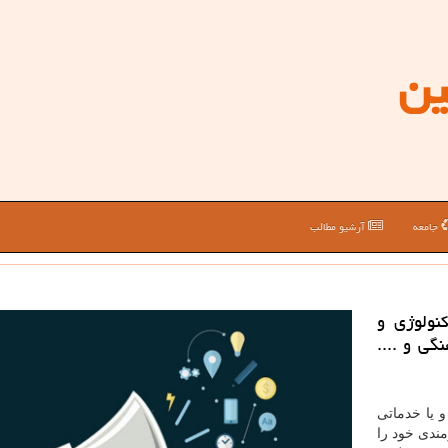
ین
جامعه
آرشیو مطالب
نولوژی و
گی و ....
 یا خدماتی
مندی خود را