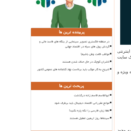
پربیننده ترین ها
در منطقه خاکستری تصویر سینمایی از بنگاه های فاسد مالی و
گردش پول های سیاه در اقتصاد جهانی
ینترنتی
مواظب قامت وطن باشیم!
یک سایت
ناشران کوچک در حال حذف شدن هستند
شروع به کار موکب باید برخاست نهاد کتابخانه های عمومی کشور
 ویژه و
پربحث ترین ها
ابوالقاسم قاسم زاده درگذشت
موانع مقرراتی اقتصاد دیجیتال باید برطرف شود
لطفا زبان فارسی را تکه پاره نکنید!
سینماها روز اربعین تعطیل هستند
ه وجود