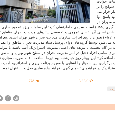
بیات حوادث
وانح را بر
ار قرار می
 پاسخ آنها
ه مدیران در
زمان رویارویی با حوادث، طراحی سامانه پشتیبان تصمیم گیری (DSS) است. سلیمی خاطرنشان کرد: این سامانه ویژه تصمی
وام) بعنوان بازوی اجرایی سازمان مدیریت بحران شهر تهران است. وی ادام
 می شود توسط گروه های دوام، پرسنل ستاد مدیریت بحران مناطق و اعضا 
 در گام نخست با مؤلفه های اصلی مدیریت استراتژیک آشنا باشند تا بتوانند
برگزار می گردد. معاون آمادگی، مقابله و پدافند غیر عامل اضافه کرد: این وبینار روز چهارشنبه نه
مینطور هدف برگزاری این سمینار را آشنایی با مفهوم برنامه ریزی و استراتژی، اهمی
اتژیک در فرایندهای تصمیم گیری، فرایند پیاده سازی مدل و … عنوان نمود.
1778
5
/
5.0
یت