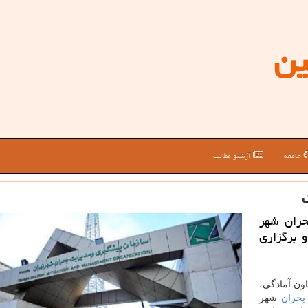
ین
جامعه
آرشیو مطالب
حران شهر
 برگزاری
ون آمادگی،
بحران
شهر