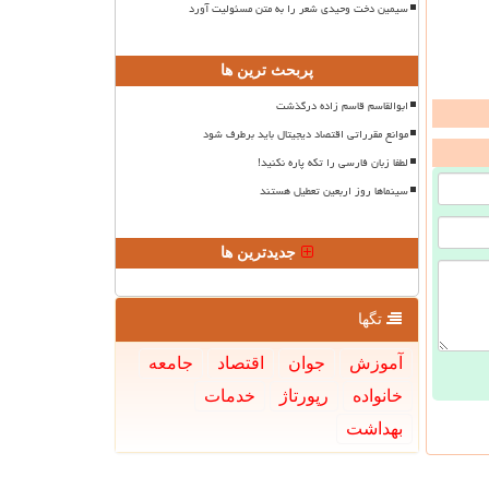
سیمین دخت وحیدی شعر را به متن مسئولیت آورد
پربحث ترین ها
ابوالقاسم قاسم زاده درگذشت
موانع مقرراتی اقتصاد دیجیتال باید برطرف شود
لطفا زبان فارسی را تکه پاره نکنید!
سینماها روز اربعین تعطیل هستند
جدیدترین ها
تگها
آموزش
جوان
اقتصاد
جامعه
خانواده
رپورتاژ
خدمات
بهداشت