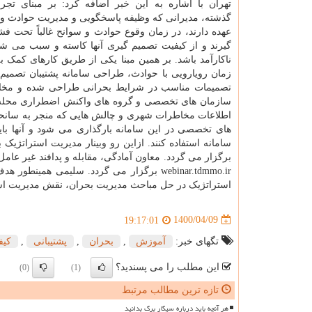
تهران با اشاره به این خبر اضافه کرد: بر مبنای تجر
گذشته، مدیرانی که وظیفه پاسخگویی و مدیریت حوادث و س
عهده دارند، در زمان وقوع حوادث و سوانح غالباً تحت فش
گیرند و از کیفیت تصمیم گیری آنها کاسته و سبب می شود
ناکارآمد باشد. بر همین مبنا یکی از طریق کارهای کمک ب
سازمان های تخصصی و گروه های واکنش اضطراری محله (د
اطلاعات مخاطرات شهری و چالش هایی که منجر به سانحه
های تخصصی در این سامانه بارگذاری می شود و آنها باید
webinar.tdmmo.ir برگزار می گردد. سلیمی ه
استراتژیک در حل مباحث مدیریت بحران، نقش مدیریت استر
1400/04/09
19:17:01
تگهای خبر:
آموزش
,
بحران
,
پشتیبانی
,
كیف
این مطلب را می پسندید؟
(0)
(1)
تازه ترین مطالب مرتبط
هر آنچه باید درباره سیگار برگ بدانید