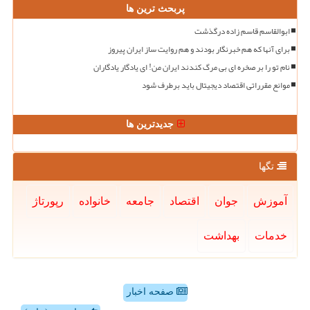
پربحث ترین ها
ابوالقاسم قاسم زاده درگذشت
برای آنها که هم خبرنگار بودند و هم روایت ساز ایران پیروز
نام تو را بر صخره ای بی مرگ کندند ایران من! ای یادگار یادگاران
موانع مقرراتی اقتصاد دیجیتال باید برطرف شود
جدیدترین ها
تگها
آموزش
جوان
اقتصاد
جامعه
خانواده
رپورتاژ
خدمات
بهداشت
صفحه اخبار