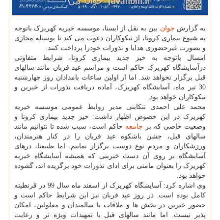
به گزارش
جوان
بین به نقل از ایسنا، موسسه خیریه کهریزک باتوجه
به شیوع بیماری کرونا، از نیکوکاران دعوت می کند تا بوسیله مجازی
و بصورت غیرحضوری هدایا و نذورات خودرا پرداخت کنند.
امسال باتوجه به خیز جدید بیماری کرونا، شرایط متفاوتی
درآسایشگاه کهریزک حاکم است و مراسم عید قربان مانند سالهای
قبل برگزار نخواهد شد. اما از اولین ساعات بامدادان روز چهارشنبه
30 تیر ماه، آسایشگاه کهریزک، آماده دریافت نذورات از خیرین و
نیکوکاران خواهد بود.
محمد علی احمدی تنکابنی مدیر روابط عمومی موسسه خیریه
کهریزک در این خصوص اظهار داشت: خیز جدید بیماری کرونا و
وضعیت خاصی که بر
جامعه
حاکم است، سبب شده تا نتوانیم مانند
سالهای قبل، جشن باشکوه عید قربان را در کنار هنرمندان،
ورزشکاران و مردم نوع دوست برگزار نماییم. اما طبیعتا، درهای
آسایشگاه بر روی آن دست خیرینی که همیشه آسایشگاه خیریه
کهریزک را بعنوان مامنی برای ادای نذورات خود برگزیده اند، گشوده
خواهد بود.
وی اشاره کرد: آسایشگاه کهریزک از اسفند ماه سال 99 در قرنطینه
کامل بوده است. در روز عید قربان نیز این شرایط حاکم است و
حضور خیرین در بخش ها و ملاقات با سالمندان و معلولین، امکان
پذیر نیست. اما مانند سالهای قبل با تمهیدات ویژه تر و رعایت