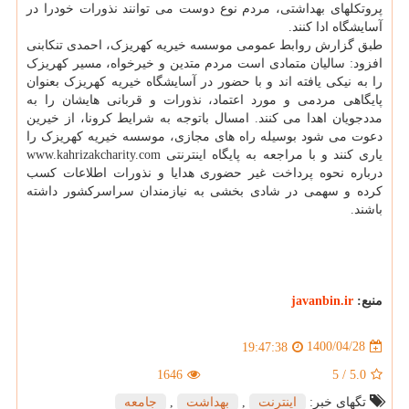
پروتکلهای بهداشتی، مردم نوع دوست می توانند نذورات خودرا در
آسایشگاه ادا کنند.
طبق گزارش روابط عمومی موسسه خیریه کهریزک، احمدی تنکابنی
افزود: سالیان متمادی است مردم متدین و خیرخواه، مسیر کهریزک
را به نیکی یافته اند و با حضور در آسایشگاه خیریه کهریزک بعنوان
پایگاهی مردمی و مورد اعتماد، نذورات و قربانی هایشان را به
مددجویان اهدا می کنند. امسال باتوجه به شرایط کرونا، از خیرین
دعوت می شود بوسیله راه های مجازی، موسسه خیریه کهریزک را
یاری کنند و با مراجعه به پایگاه اینترنتی www.kahrizakcharity.com
درباره نحوه پرداخت غیر حضوری هدایا و نذورات اطلاعات کسب
کرده و سهمی در شادی بخشی به نیازمندان سراسرکشور داشته
باشند.
منبع:
javanbin.ir
1400/04/28
19:47:38
1646
5
/
5.0
تگهای خبر:
اینترنت
,
بهداشت
,
جامعه