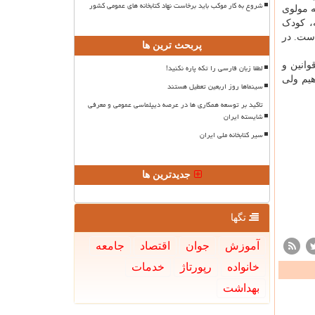
شروع به کار موکب باید برخاست نهاد کتابخانه های عمومی کشور
ه مولوی
، کودک
ست. در
پربحث ترین ها
وانین و
لطفا زبان فارسی را تکه پاره نکنید!
یم ولی
سینماها روز اربعین تعطیل هستند
تاکید بر توسعه همکاری ها در عرصه دیپلماسی عمومی و معرفی
شایسته ایران
سیر کتابخانه ملی ایران
جدیدترین ها
تگها
آموزش
جوان
اقتصاد
جامعه
خانواده
رپورتاژ
خدمات
بهداشت