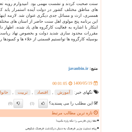
سنت صحبت کردند و نشست مهمی بود. امیدوارم رویه تعامل
های مناطق مختلف کشور در دولت آینده استمرار یابد ک
همسری، ارث و مسائل جدی دیگری عنوان شد. لازمه اینه
این برنامه پنج مولوی اهل سنت حاضر از استان های مخت
ابتکار با اشاره به فعالیت کارگروه های یاد شده، اظهار 
مقررات محدود سازی شدید دولت و بخصوص نهاد ریاست ج
بوسیله کارگروه ها توانستیم قسمتی از خلاء ها و کمبودها را
منبع:
javanbin.ir
1400/05/19
00:01:05
تگهای خبر:
آموزش
,
اقتصاد
,
تربیت
,
خانوا
این مطلب را می پسندید؟
(0)
(1)
تازه ترین مطالب مرتبط
لطفا زبان فارسی را تکه پاره نکنید!
پیام تسلیت وزیر فرهنگ به دنبال درگذشت فرهنگ شکوهی