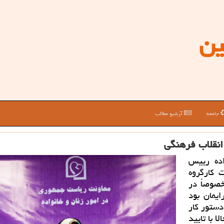
ین
جامعه
آرشیو مطالب
نقلاب فرهنگی
اده رییس
 کارگروه
خصوصاً در
یمان بود
دستور کار
 با تایید