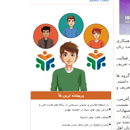
 زنان همکاری
نت زنان
 فعالیت
ه تعریف
گروه ها
داشتند.
تعریف و
پربیننده ترین ها
آفرینی،
در منطقه خاکستری تصویر سینمایی از بنگاه های فاسد مالی و
ها نشست
گردش پول های سیاه در اقتصاد جهانی
نهادات
مواظب قامت وطن باشیم!
شته نیز
ناشران کوچک در حال حذف شدن هستند
ان اهل