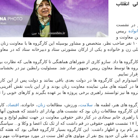
 انقلاب
ر
در نشست
نواده
رییس
ن معاونت و
قدردانی از فعالیت دبیران کارگروه ها، اظهار نمود: حدود ۱۰۰ نفر صاحب نظر، متخصص و مشاور بوسیله این کارگروه ها با معاونت
ملی زن و خانواده و یکی از ارکان مشورتی ستاد و دبیرخانه ستاد که در معاو
رگروه ها داد. سازو کاری از شوراهای هماهنگی تا کارگروه هایی که نظارت بر
ارگروه ها توسط معاون رییس جمهور صادر شد. مسئولیت رابطین نیز در بخشنام
رار نماییم.
: امیدوارم این کارگروه ها در دولت بعدی باقی بمانند و دولت پس از این کار
 در کمیته های ملی نماینده معاونت زنان بودند و از این بابت نقش آفرینی 
روه ها نیز توانستند راهبری برخی پروژه ها بر عهده بگیرند و کارهای خوبی را 
گروه های هنر، لطمه ها،
سلامت
، ورزش، مطالعات
زنان
، خانواده،
اقتصاد
، کار
یمان کارگروه مطالعات زنان بود که نشست های بهادار ای داشتند که همچون آن
اهبری خانم سجادی در کنار دفتر حقوقی معاونت در جهت تنظیم لوایح و پیش
ارم.
 نام برد و اظهار داشت: این کارگروه بسیار کارگروه فعالی بود که هفته گذ
 که طی آن حدود پنج نفر از مولوی های اهل سنت در مورد موضوعات مهم زن