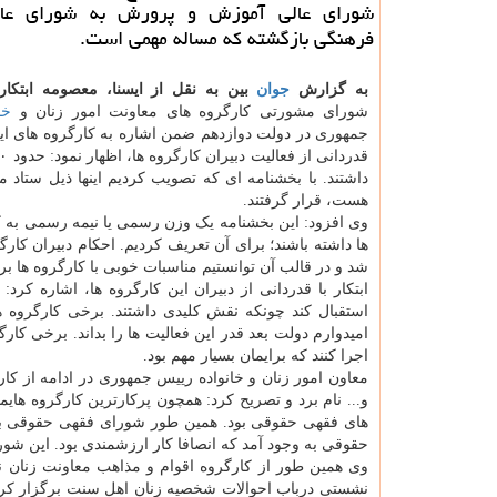
شورای عالی آموزش و پرورش به شورای عالی
فرهنگی بازگشته که مساله مهمی است.
به گزارش
جوان
بین به نقل از ایسنا،
معصومه ابتکا
شورای مشورتی کارگروه های معاونت امور زنان و
خا
جمهوری در دولت دوازدهم ضمن اشاره به کارگروه های ای
داشتند. با بخشنامه ای که تصویب کردیم اینها ذیل ستاد 
هست، قرار گرفتند.
وی افزود: این بخشنامه یک وزن رسمی یا نیمه رسمی به کا
ها داشته باشند؛ برای آن تعریف کردیم. احکام دبیران ک
شد و در قالب آن توانستیم مناسبات خوبی با کارگروه ها برق
ابتکار با قدردانی از دبیران این کارگروه ها، اشاره کرد
استقبال کند چونکه نقش کلیدی داشتند. برخی کارگروه ها
امیدوارم دولت بعد قدر این فعالیت ها را بداند. برخی کارگ
اجرا کنند که برایمان بسیار مهم بود.
معاون امور زنان و خانواده رییس جمهوری در ادامه از کار
و... نام برد و تصریح کرد: همچون پرکارترین کارگروه ها
های فقهی حقوقی بود. همین طور شورای فقهی حقوقی با ر
حقوقی به وجود آمد که انصافا کار ارزشمندی بود. این شورا ۱۷ نشست فقهی حقوقی در قم داشت که از تک تک اعضا و وکلا و... سپاسگز
وی همین طور از کارگروه اقوام و مذاهب معاونت زنان نیز
نشستی درباب احوالات شخصیه زنان اهل سنت برگزار کرد