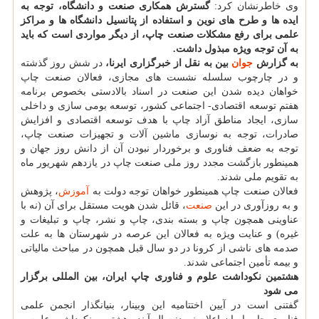
وی خاطرنشان کرد:
گسترش همکاری صنعت و دانشگاه، توجه به
ایده ها و طرح های نوین و استفاده از پتانسیل دانشگاه ها و مراکز
علمی برای رفع مشکلات صنعت چاپ، از دیگر مواردی است که باید
به آن توجه ویژه مبذول داشت.
به گزارش
جوان
بین به نقل از خبرگزاری ایرنا،
در شش روز گذشته
و در چارچوب سلسله نشست های مجازی، فعالان صنعت چاپ
خواهان دیده شدن این صنعت در اسناد بالادستی بخصوص برنامه
هفتم توسعه اقتصادی- اجتماعی کشور، توسعه بومی سازی و داخلی
سازی، ایجاد مناطق آزاد چاپ با هدف توسعه اقتصادی و افزایش
صادرات، توجه به نوسازی ماشین آلات و تجهیزات صنعت چاپ،
توجه به ضعف فناوری و برخوردار نبودن آن از دانش روز جهان و
همینطور بازگشت مجدد روز ملی صنعت چاپ در یازدهم شهریور ماه
به تقویم ملی شدند.
فعالان صنعت چاپ همینطور خواهان توجه دولت به
آموزش
، پژوهش
و به روزآوری در این
صنعت
، قائل شدن هویت مستقل برای آن (نه با
عناوینی همچون چاپ و بسته بندی، چاپ و نشر، چاپ و تبلیغات و
غیره) و عنایت ویژه به فعالان این عرصه در شهرستان ها به علت
صدمه های ناشی از کرونا در دو سال قبل همچون در مباحث مالیاتی
و بیمه تأمین اجتماعی شدند.
هشتمین نکوداشت علوم و فناوری چاپ ایران، بین المللی برگزار
می شود
گفتنی است در آیین اختتامیه این وبینار، بنیانگذار انجمن علمی