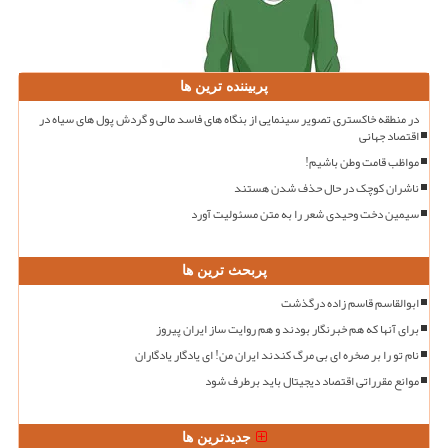
پربیننده ترین ها
در منطقه خاکستری تصویر سینمایی از بنگاه های فاسد مالی و گردش پول های سیاه در
اقتصاد جهانی
مواظب قامت وطن باشیم!
ناشران کوچک در حال حذف شدن هستند
سیمین دخت وحیدی شعر را به متن مسئولیت آورد
پربحث ترین ها
ابوالقاسم قاسم زاده درگذشت
برای آنها که هم خبرنگار بودند و هم روایت ساز ایران پیروز
نام تو را بر صخره ای بی مرگ کندند ایران من! ای یادگار یادگاران
موانع مقرراتی اقتصاد دیجیتال باید برطرف شود
جدیدترین ها