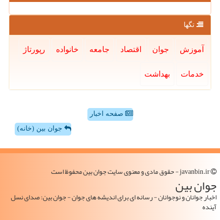
تگها
آموزش
جوان
اقتصاد
جامعه
خانواده
رپورتاژ
خدمات
بهداشت
صفحه اخبار
جوان بین (خانه)
javanbin.ir - حقوق مادی و معنوی سایت جوان بین محفوظ است
جوان بین
اخبار جوانان و نوجوانان - رسانه ای برای اندیشه های جوان - جوان بین: صدای نسل
آینده