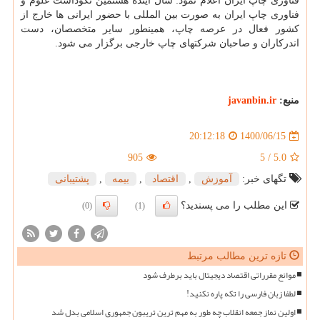
فناوری چاپ ایران اعلام نمود: سال آینده هشتمین نکوداشت علوم و
فناوری چاپ ایران به صورت بین المللی با حضور ایرانی ها خارج از
کشور فعال در عرصه چاپ، همینطور سایر متخصصان، دست
اندرکاران و صاحبان شرکتهای چاپ خارجی برگزار می شود.
منبع:
javanbin.ir
1400/06/15
20:12:18
905
5
/
5.0
تگهای خبر:
آموزش
,
اقتصاد
,
بیمه
,
پشتیبانی
این مطلب را می پسندید؟
(0)
(1)
تازه ترین مطالب مرتبط
موانع مقرراتی اقتصاد دیجیتال باید برطرف شود
لطفا زبان فارسی را تکه پاره نکنید!
اولین نماز جمعه انقلاب چه طور به مهم ترین تریبون جمهوری اسلامی بدل شد