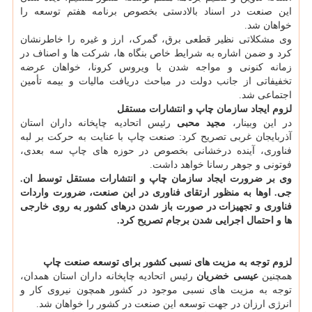
این صنعت در اسناد بالادستی بخصوص برنامه هفتم توسعه را
خواهان شد.
وی مشکلاتی نظیر قطعی برق، گمرک، ارز و غیره را خاطرنشان
کرد و ضمن اشاره به شرایط خاص بنگاه ها، شرکت ها و اصناف در
زمانه کنونی و مواجه شدن با ویروس کرونا، خواهان عرضه
تخفیفاتی از جانب دولت در مباحث دریافت مالیات و بیمه تأمین
اجتماعی شد.
لزوم ایجاد سازمان چاپ و انتشارات مستقل
در این وبینار،
مجید محبی
رئیس اتحادیه چاپخانه داران استان
آذربایجان غربی تصریح کرد: صنعت چاپ با عنایت به حرکت بر لبه
فناوری، آینده درخشانی بخصوص در حوزه های چاپ سه بعدی،
فوتونی و جوهر رسانا خواهد داشت.
وی بر ضرورت ایجاد سازمان چاپ و انتشارات مستقل توسط ان.
جی. اوها به منظور ارتقای فناوری در این صنعت، ضرورت واردات
فناوری و تجهیزات در صورت باز شدن درهای کشور به روی خارجی
ها و احتمال اجرایی شدن برجام تصریح کرد.
لزوم توجه به مزیت های نسبی کشور برای توسعه صنعت چاپ
همچنین
عیسی خضریان
رئیس اتحادیه چاپخانه داران استان همدان،
توجه به مزیت های نسبی موجود در کشور همچون نیروی کار و
انرژی ارزان در جهت توسعه این صنعت در کشور را خواهان شد.