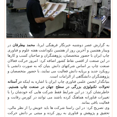
به گزارش عصر دوشنبه خبرنگار فرهنگی ایرنا،
محمد بیطرفان
در
وبینار هفتمین و آخرین روز از هفتمین نکوداشت هفته علوم و فناوری
چاپ ایران با حضور متخصصان، پژوهشگران و صاحبان کسب و کارها
در این صنعت از اقصی نقاط کشور اضافه کرد: امروز حرکت فعالان
صنعت چاپ بر اساس شرکتهای دانش بنیان که به صورت دانشی با
رویکرد جدید و برپایه دانش فعالیت می نمایند، با حضور متخصصان و
پژوهشگران دانشگاهی از الزامات است.
بنیانگذار انجمن علمی فناوری چاپ ایران با اشاره به اینکه
در آستانه
تحولات تکنولوژی بزرگی در سطح جهان در صنعت چاپ هستیم
،
خاطرنشان کرد: در این شرایط فقط شرکت هایی که خودشان را با
تغییرات فناورانه هماهنگ کرده باشند می توانند در کورس رقابت و
فعالیت باقی بمانند.
وی تصریح کرد: در این راستا شرکت ها باید خویش را از نظر مالی،
تحقیق و پژوهش و فناوری به روز کرده و مبتنی بر دانش حرکت