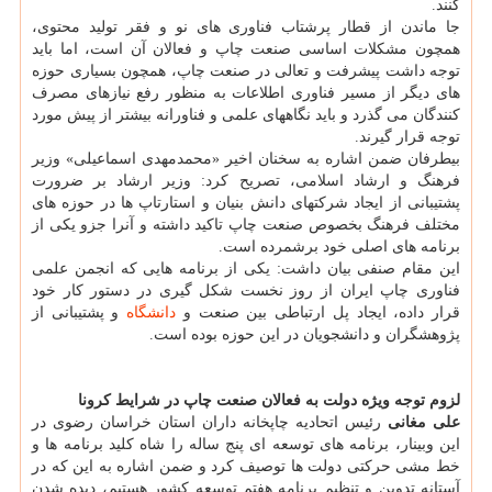
کنند.
جا ماندن از قطار پرشتاب فناوری های نو و فقر تولید محتوی،
همچون مشکلات اساسی صنعت چاپ و فعالان آن است، اما باید
توجه داشت پیشرفت و تعالی در صنعت چاپ، همچون بسیاری حوزه
های دیگر از مسیر فناوری اطلاعات به منظور رفع نیازهای مصرف
کنندگان می گذرد و باید نگاههای علمی و فناورانه بیشتر از پیش مورد
توجه قرار گیرند.
بیطرفان ضمن اشاره به سخنان اخیر «محمدمهدی اسماعیلی» وزیر
فرهنگ و ارشاد اسلامی، تصریح کرد: وزیر ارشاد بر ضرورت
پشتیبانی از ایجاد شرکتهای دانش بنیان و استارتاپ ها در حوزه های
مختلف فرهنگ بخصوص صنعت چاپ تاکید داشته و آنرا جزو یکی از
برنامه های اصلی خود برشمرده است.
این مقام صنفی بیان داشت: یکی از برنامه هایی که انجمن علمی
فناوری چاپ ایران از روز نخست شکل گیری در دستور کار خود
قرار داده، ایجاد پل ارتباطی بین صنعت و
دانشگاه
و پشتیبانی از
پژوهشگران و دانشجویان در این حوزه بوده است.
لزوم توجه ویژه دولت به فعالان صنعت چاپ در شرایط کرونا
علی مغانی
رئیس اتحادیه چاپخانه داران استان خراسان رضوی در
این وبینار، برنامه های توسعه ای پنج ساله را شاه کلید برنامه ها و
خط مشی حرکتی دولت ها توصیف کرد و ضمن اشاره به این که در
آستانه تدوین و تنظیم برنامه هفتم توسعه کشور هستیم، دیده شدن