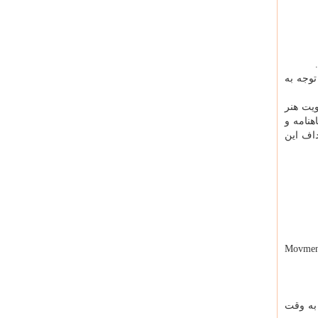
توجه به
ویت هنر
هنامه و
داف این
Movment physical &Dan
ل مهر ماه ۱۴۰۰) ساعت ۱۳ به وقت گرجستان و ساعت ۱۳ و ۳۰ دقیقه به وقت