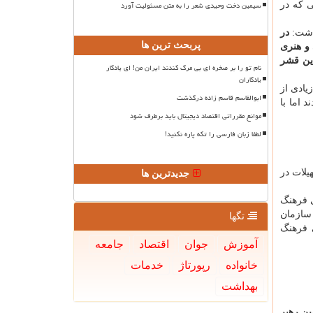
سیمین دخت وحیدی شعر را به متن مسئولیت آورد
 که در
اشت:
در
پربحث ترین ها
 و هنری
ین قشر
نام تو را بر صخره ای بی مرگ کندند ایران من! ای یادگار
یادگاران
یادی از
ابوالقاسم قاسم زاده درگذشت
 اما با
موانع مقرراتی اقتصاد دیجیتال باید برطرف شود
لطفا زبان فارسی را تکه پاره نکنید!
یلات در
جدیدترین ها
ی فرهنگ
 سازمان
تگها
 فرهنگ
آموزش
جوان
اقتصاد
جامعه
خانواده
رپورتاژ
خدمات
بهداشت
ین رهبر