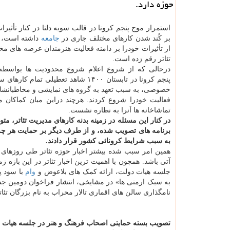
حوزه دارد.
استمرار موج پنجم کرونا در قالب سویه دلتا در کنار تأثیر
بر کُند شدن کارهای مختلف جاری در
جامعه
داشته است، 
از تأثیرات خودرا بر دامنه فعالیت هنرمندان عرصه های م
تئاتر رقم زده است.
درحالی که از شروع اعلام شروع محدودیت ها بواسطه
پنجم کرونا در تابستان ۱۴۰۰ شاهد ت
خصوصی، به سبب تعهد به گروه های نمایشی و مخاطبانشان 
فعالیت خودرا شروع کردند. هرچند دراین میان کماکان
تماشاخانه ها آنرا به نظاره نشست.
در کنار این مسئله در زمینه بدنه کارهای مدیریت تئاتر، م
برنامه های تصویب شده، و از طرف دیگر بر حمایت هر چه 
به سبب شرایط کرونائی کشور قرار دادند.
همین امر سبب شده بیشتر اخبار حوزه تئاتر طی روزهای اخ
جلسه هیات دولت، ارائه کمک های بلاعوض و
وام
با سود پ
به سبک ارمنی ها» در مشایخی، انتشار فراخوان دومین جش
نامگذاری سالن های اقماری تالار محراب به نام بزرگان تئات
تصویب بسته حمایتی اصحاب فرهنگ و هنر در جلسه هیات 