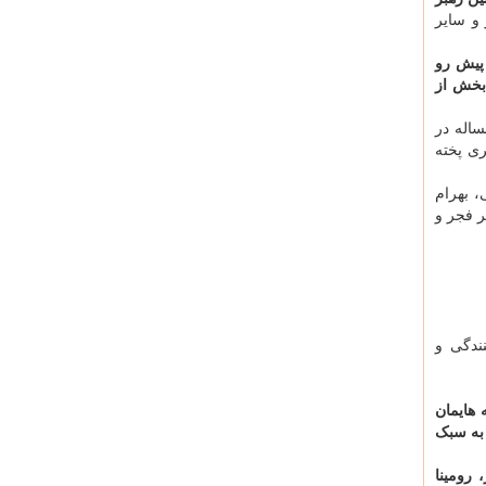
 و سایر
 پیش رو
بخش از
ساله در
ی پخته
، بهرام
ر فجر و
ندگی و
 هایمان
 به سبک
 رومینا