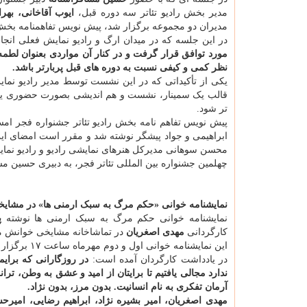
مدیر بخش رادیو تئاتر سه دوره قبل،
ایوب آقاخانی، بهرا
مدیران دو مجموعه برگزار شد، پیش نویس تفاهمنامه بخش 
در این جلسه که در میدان ارگ و رادیو نمایش فعلی انجا
مورد توافق قرار گرفت و در کنار آن مواردی بعنوان لط
نظر کمی و کیفی نسبت به دوره های قبل پربارتر باشد.
یکی از تأکیداتی که در این نشست توسط مدیر رادیو نما
قالب یک سمینار، نشست و هم اندیشی بصورت حضوری یا مج
تر شود.
پیش نویس تفاهم نامه بخش رادیو تئاتر جشنواره فجر امس
ابراهیمی و جواد پیشگر نوشته شد و مقرر است امضای این 
محسن سوهانی مدیرکل هنرهای نمایشی رادیو و رادیو نما
چهلمین جشنواره بین المللی تئاتر فجر، به دبیری حسین مسافرآستانه در بهمن ماه
نمایشنامه خوانی «حکم مرگ به سبک ارمنی ها» در مشای
نمایشنامه خوانی حکم مرگ به سبک ارمنی ها نوشته
پ
کارگردانی
مهدی اصغریان
در تماشاخانه مشایخی خوانش 
این نمایشنامه خوانی اول و دوم مهرماه ساعت ۱۷ برگزار می گردد.
در یادداشت کارگردان آمده است:
در روزگارانی که برای
ندارد مجالی یافتیم تا برایتان از امید و عشق به وطن، ت
آرمان تفکری به نام انسانیت. بدون مرز، بدون نژاد.
مهدی اصغریان، امیر بشیره نژاد، ابراهیم رضایی، امیرح