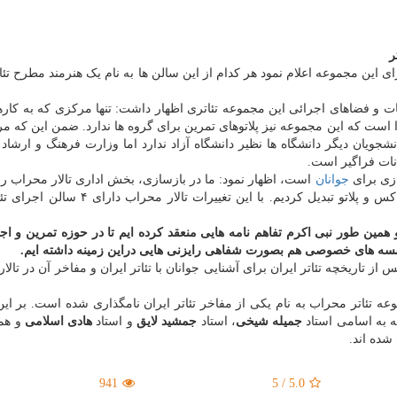
ر
ی این مجموعه اعلام نمود هر کدام از این سالن ها به نام یک هنرمند مطرح تئات
ات و فضاهای اجرائی این مجموعه تئاتری اظهار داشت: تنها مرکزی که به کارها
 دارد، مرکز تئاتر مولوی با ۲ سالن اجرا است که این مجموعه نیز پلاتوهای تمرین برای گروه ها ندارد. ضمن این که
جویان دیگر دانشگاه ها نظیر دانشگاه آزاد ندارد اما وزارت فرهنگ و ارشاد
نات فراگیر است.
ازی برای
جوانان
است، اظهار نمود: ما در بازسازی، بخش اداری تالار محراب را 
سالن اصلی منتقل و فضای پایین مجموعه را به ۲ بلک پاکس و پلاتو تبدیل کردیم. با این تغییر
و همین طور نبی اکرم تفاهم نامه هایی منعقد کرده ایم تا در حوزه تمرین و اجر
ؤسسه های خصوصی هم بصورت شفاهی رایزنی هایی دراین زمینه داشته ایم.
از تاریخچه تئاتر ایران برای آشنایی جوانان با تئاتر ایران و مفاخر آن در تالا
عه تئاتر محراب به نام یکی از مفاخر تئاتر ایران نامگذاری شده است. بر ا
جمیله شیخی
، استاد
جمشید لایق
و استاد
هادی اسلامی
و هم
شده اند.
941
5
/
5.0