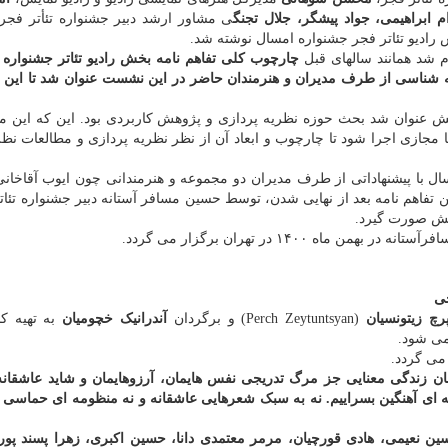
م ابراهیمی، جواد پیشگر، جلال تجنگ
ی مشاور ارشد دبیر جشنواره تئأتر فجر
رادیو تئاتر فجر جشنواره امسال نوشته شد.
م شد همانند سالهای قبل
چارچوب کلی تفاهم نامه بخش رادیو تئاتر جشنواره
مه شناسی از طرف مدیران و هنرمندان حاضر در این نشست عنوان شد تا این 
یش عنوان شد بحث حوزه نظریه پردازی و پژوهش کاربردی بود. این که این م
ازی اجرا شود تا چارچوب و ابعاد آن از نظر نظریه پردازی و مطالعات نظر
ال با پیشنهاداتی از طرف مدیران دو مجموعه و هنرمندانی چون ایوب آقاخانی
تفاهم نامه بعد از نهایی شدن، توسط حسین مسافر آستانه دبیر جشنواره تئات
یش صورت گیرد.
 ۱۴۰۰ در تهران برگزار می گردد.
خی
رچ زیتونسیان
(Perch Zeytuntsyan) و برگردان
آندرانیک خچومیان
به تهیه کن
می شود.
مان زندگی معنایی جز مرگ تدریجی نفس هایمان، آرزوهایمان و شاید عاشقانه
رانه ای آهنگین بسراییم. نه به سبک شعرهایی عاشقانه و نه منظومه ای حماسی
سین نعیمی، هادی قورچیان، مرمر معتمدی دانا، حسین اکبری، زهرا پسند پور،