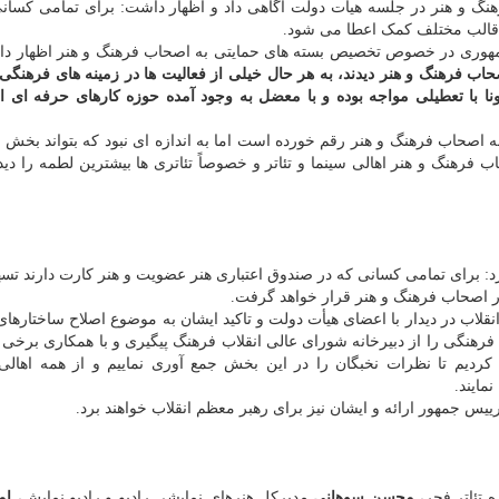
گ و هنر در جلسه هیات دولت آگاهی داد و اظهار داشت: برای تمامی کسانی
ر قالب مختلف کمک اعطا می شود.
 جمهوری در خصوص تخصیص بسته های حمایتی به اصحاب فرهنگ و هنر اظهار د
صحاب فرهنگ و هنر دیدند، به هر حال خیلی از فعالیت ها در زمینه های فرهنگی
با تعطیلی مواجه بوده و با معضل به وجود آمده حوزه کارهای حرفه ای ا
به اصحاب فرهنگ و هنر رقم خورده است اما به اندازه ای نبود که بتواند بخش ز
 فرهنگ و هنر اهالی سینما و تئاتر و خصوصاً تئاتری ها بیشترین لطمه را دیدند
د: برای تمامی کسانی که در صندوق اعتباری هنر عضویت و هنر کارت دارند تسه
ار اصحاب فرهنگ و هنر قرار خواهد گرفت.
قلاب در دیدار با اعضای هیأت دولت و تاکید ایشان به موضوع اصلاح ساختارها
فرهنگی را از دبیرخانه شورای عالی انقلاب فرهنگ پیگیری و با همکاری برخی
 کردیم تا نظرات نخبگان را در این بخش جمع آوری نماییم و از همه اهالی
ایند.
ییس جمهور ارائه و ایشان نیز برای رهبر معظم انقلاب خواهند برد.
 تئاتر فجر،
محسن سوهانی
مدیرکل هنرهای نمایشی رادیو و رادیو نمایش،
ام