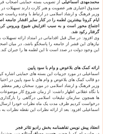
محمدمهدی اسماعیلی
از تصویب بسته حمایتی اصحاب فرهن
صندوق اعتباری هنر عضویت و هنر کارت دارند تسهیلات د
وزیر فرهنگ و ارشاد اسلامی در ارتباط با وعده ریاست
ایام کرونا بیشترین لطمه را در کنار سایر اقشار جامعه ا
اجتماع محور است و به سبب افزایش شیوع ویروس کرونا 
گرفتار رکود شد.
وی افزود: در سال قبل اقداماتی در امتداد ارائه تسهیلات 
نیازهای این قشر از جامعه را پاسخگو باشد، در میان اصحاب
این وجود دولت در صدد است تا این لطمه ها را جبران کند.
ارائه کمک های بلاعوض و وام با سود پایین
اسماعیلی در مورد جزییات این بسته های حمایتی اشاره کر
دو قالب کمک های بلاعوض و وام های با سود پایین در اختی
وزیر فرهنگ و ارشاد اسلامی در مورد سخنان رهبر معظم ان
با نگاه عقلانی اظهار داشت: از زمان شروع کار موضوعات 
ها همچون سازمان تبلیغات اسلامی درگاهی را بارگذاری
درخواست کردیم ظرف مدت یک ماه نظرات خودرا ارسال نم
اسماعیلی افزود: بعد از ارائه نظرات این نقطه نظرات به ر
انعقاد پیش نویس تفاهمنامه بخش رادیو تئاتر فجر
در جلسه ای که با حضور
حسین مسافرآستانه
دبیر جشنواره