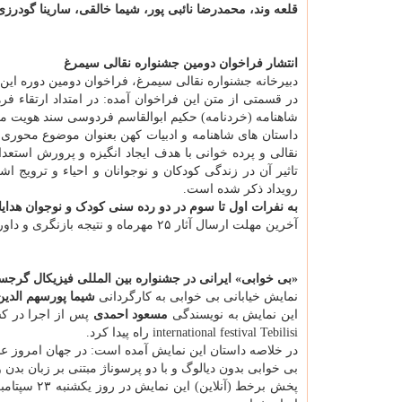
قلعه وند، محمدرضا نائبی پور، شیما خالقی، سارینا گودر
انتشار فراخوان دومین جشنواره نقالی سیمرغ
دبیرخانه جشنواره نقالی سیمرغ، فراخوان دومین دوره این 
در قسمتی از متن این فراخوان آمده: در امتداد ارتقاء فر
شاهنامه (خردنامه) حکیم ابوالقاسم فردوسی سند هویت مل
داستان های شاهنامه و ادبیات کهن بعنوان موضوع محوری 
نقالی و پرده خوانی با هدف ایجاد انگیزه و پرورش استعدا
تاثیر آن در زندگی کودکان و نوجوانان و احیاء و ترویج ا
رویداد ذکر شده است.
به نفرات اول تا سوم در دو رده سنی کودک و نوجوان هدایا
آخرین مهلت ارسال آثار ۲۵ مهرماه و نتیجه بازنگری و داوری مرحله اول روز ۳۰ مهرماه ۱۴۰۰ اعلام می شود.
«بی خوابی» ایرانی در جشنواره بین المللی فیزیکال گرجس
نمایش خیابانی بی خوابی به کارگردانی
شیما پورسهم الدی
این نمایش به نویسندگی
مسعود احمدی
international festival Tebilisi راه پیدا کرد.
در خلاصه داستان این نمایش آمده است: در جهان امروز عده ا
بی خوابی بدون دیالوگ و با دو پرسوناژ مبتنی بر زبان بدن و