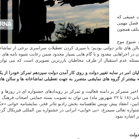
ات عمیقی که
فصل مهمی
ختلف همچون
 شیوع موج
عطیلی تمام کارهای سالن های تئاتر دولتی بودیم؛ با سپری کردن تعطیلات سراسری برخی از تماش
در اجراهایی معدود و با گام هایی بسیار محدود ضمن رعایت شیوه نامه های 
 مسئله عدم استقبال از طرف مخاطبان بارزترین تصویری است که می توان 
تولیان امر در سایه تغییر دولت و روی کار آمدن دولت سیزدهم تمرکز خودرا از ی
بیشتر از گروه های نمایشی متضرر به جهت تعطیلی تماشاخانه ها و سالن های
یر متمرکز بر دامنه فعالیت و تمرکز بر رویدادهای جشنواره ای در روزها و 
آتی باشد. همچون با اهمیت ترین اخبار تئاتر در این بازه زمانی (۱۸ تا ۲۲ شهریور ماه) می توان به تصویب بسته حمایتی اصحاب 
ایین، انعقاد پیش نویس تفاهمنامه بخش رادیو تئاتر فجر، نمایشنامه خوانی «
نواره نقالی سیمرغ، «بی خوابی» ایرانی در جشنواره بین المللی فیزیکال گر
ر اشاره نمود.
دولت