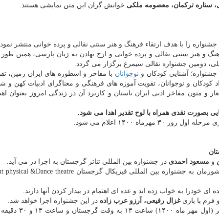
زی، ستاره ترکمان، معصومه ملکی
خوانش گران این متن نمایشی هستند.
جشنواره را با هدف ارتقاء فرهنگ و هنر سنتی نقالی و پرده خوانی منتشر نمود.
هنگ و هنر سنتی نقالی و پرده خوانی و ارج نهادن به زبان پارسی، همین طور 
ی، دومین جشنواره نقالی سیمرغ برگزار می گردد.
جشنواره؛ آشنایی کودکان و
نوجوانان
با مفاخر و اسطوره های ایران زمین، تق
د کودکان و نوجوانان، تقویت آموزه های فرهنگی و معناگرای ادبیات کهن و شا
شعار و متون مفاخر ادبی ایران باستان و کاربرد آن در زندگی امروز بعنوان اه
یی بصورت نقدی همراه با لوح تقدیر اهدا می شود.
تان
ن
و
مسعود احمدی
در جشنواره بین المللی تئاتر گرجستان به اجرا در می آید.
پس از اجرا در کشورمان به جشنواره بین المللی فیزیکال گرجستان ce theatre
ی خودرا به خواب زده اند و عده ای اهتمام در بیدار کردن آنها دارند.
 فرم با بازی
غزال رفیعی، آرزو عرب زاده
در این جشنواره اجرا خواهد شد.
پخش برخط (آنلاین) این نمایش در روز یکشنبه ۲۳ سپتامبر (او