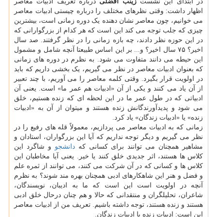
در ابتدای این نشست
زینب افضلی
درباره تعریف ادبیات معاصر
اظهار داشت: وقتی نظرهای مختلف را درباره چیستی ادبیات معاصر
می خوانیم، چون معاصر نشان دهنده یک دوره زمانی است، بیشترین
چیزی که جلب توجه می کند این است که هر کدام از بزرگوارانی که
در این حوزه نظر دادند، چه بازه زمانی را در نظر گرفتند. صد سال
اخیر؟ ۷۵ سال اخیر؟ و... بر این اساس طبیعتا آنچه شامل و مشمول
این حیطه می دانند متفاوت می شود. به نظرم در دوره های زمانی
که بعنوان ادبیات معاصر در نظر می گیریم، یک بخشی داریم که باید
در اولویت قرار بگیرد. وقتی کلمه معاصر را می آوریم، با چند تعبیر
از آن یاد می کنند و یکی از آن «ادبیات هم عمر ما» است. یعنی آن
ادبیاتی که در طول عمر ما در این لحظه ای که زنده هستیم، خلق
می شود و پدیدآورندگانش زنده هستند و میتوان از آن به «ادبیات
زنده» یا «ادبیات زندگان» یاد کرد.
زمانی که به ادبیات معاصر می پردازیم، معمولاً قله های رفیع را در
نظر می گیریم و دیگر توجه نداریم که آیا این بزرگواران، استادان و
مشاهیر همچنان می توانند برای کسانی که
دانشجو
و شاگرد این
کلاس ها هستند، اثر جدیدی خلق کنند یا خیر. یعنی آیا مخاطبان این
کلاس ها و کسانی که در آن شرکت می کنند، می توانند از ثمره علم
و فضل و هنر این شاهکارهای ادبی همچنان بهره مند شوند؟ به نظرم
آنچه در اولویت است این است که ما به ادیبان، نویسندگان،
شاعران، تحلیلگران و منتقدانی که حالا و هم چنان درحال خلق ادبی
هستند و زنده هستند، توجه داشته باشیم. تعریف من از ادبیات معاصر
این است: ادبیات زنده یا ادبیات زندگان.