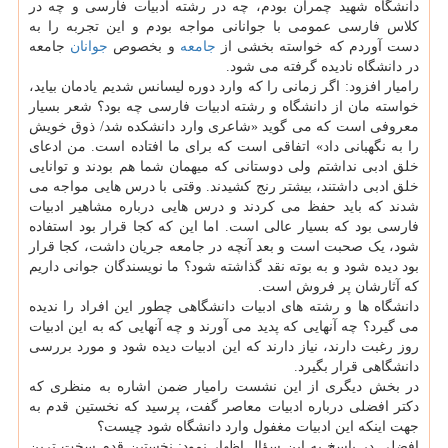
دانشگاه شهید چمران بودم، چه در رشته ادبیات فارسی و چه در
کلاس فارسی عمومی با جوانانی مواجه بودم و این تجربه را به
دست آوردم که خواسته بخشی از
جامعه
و بخصوص
جوانان
جامعه
در دانشگاه نادیده گرفته می شود.
رامیار افزود: اگر زمانی را که وارد دوره لیسانس شدیم یادمان بیاید،
خواسته مان از دانشگاه و رشته ادبیات فارسی چه بود؟ شعر بسیار
معروفی است که می گوید «شاعری وارد دانشکده شد/ ذوق خویش
را به نگهبانی داد» اتفاقی است که برای ما افتاده است. من ادعای
خلق ادبی نداشتم ولی دوستانی که میهمان شما هم بودند و توانایی
خلق ادبی داشتند، بیشتر رنج کشیدند. وقتی با درس هایی مواجه می
شدند که باید حفظ می کردند و درس هایی درباره مشاهیر ادبیات
فارسی بود که بسیار عالی است. اما این که کجا قرار بود استفاده
شود، یک صحبت است و بعد آنچه در جامعه جریان داشت، کجا قرار
بود دیده شود و به بوته نقد گذاشته شود؟ ما نویسندگان جوانی داریم
که آثارشان پر فروش است.
دانشگاه ها و رشته های ادبیات دانشگاهی چطور این افراد را ندیده
می گیرد؟ چه آنهایی که پدید می آورند و چه آنهایی که به این ادبیات
روز رغبت دارند، نیاز دارند که این ادبیات دیده شود و مورد بررسی
دانشگاهی قرار بگیرد.
در بخش دیگری از این نشست رامیار ضمن اشاره به منظری که
دکتر افضلی درباره ادبیات معاصر گفت، پرسید که نخستین قدم به
جهت اینکه این ادبیات مغفول وارد دانشگاه شود چیست؟
افضلی در پاسخ به این سؤال اظهار نمود: نخستین قدم سخت ترین