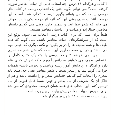
۳ کتاب و هرکدام ۱۶ درس، چه انتخاب هایی از ادبیات معاصر صورت
گرفته است؟ می توانم بگویم حتی یک انتخاب درست در کتاب های
درسی نیست که من بتوانم بگویم درست انتخاب شده است. این
درست انتخاب شدن یعنی این که اثر، اثر درجه یکی باشد. مولف
می داند که شعر نیما غث و سمین دارد. وقتی می گوییم داستان
معاصر، جمالزاده و هدایت و... داستان معاصر هستند.
طبعاً برای متنی که برای کتاب درسی انتخاب می شود، توقع این
است که از سرلشکرهای ادبیات معاصر باشد، نمی گویم که همه
طیف ها و همه سلیقه ها را در بر بگیرد. و نکته دیگری که خیلی مهم
می باشد و در آن ضعف داریم این است که متن خصیصه نمایی
باشد. من نمی خواهم ۲ واحد درسی یا مثلا یک کتاب کامل را
اختصاص بدهم، می خواهم به دانش آموزم - که تعریف خیلی عام
دارد و امکان دارد دانش آموز رشته ریاضی و تجربی باشد- بفهمانم
چرا می گویم نیما پدر شعر نست یا شعر معاصر یعنی چه. طبعا باید
شعری را انتخاب کنم که هم خصایص شعر نو را داشت باشد و هم از
خلال آن یک تعریفی از نیما بدهم و چهره نسبتا قابل قبولی از نیما
ترسیم کنم. این انتخاب های غلط همان فرصت محدودی که می شد
برای آموزش ادبیات معاصر پیش بیاید، از بین برده است.
این نشست سه شنبه ۲۳ شهریور برگزار شد.