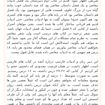
شریفی اظهار نمود: قدیم در کتاب دوم دبیرستان یک فصل ادبیات
معاصر و یک فصل داستان معاصر بود که چند داستان خوب مانند
گیله مرد از بزرگ علوی، قسمت هایی از سووشون بود، یک فصل
هم داستان معاصر بود که در پایه های دیگر نبود و نمونه های کمتری
بود. هم اکنون حدودا میتوان گفت نه تنها ادبیات معاصر، حتی ادبیات
قدیم هم قربانی ساختار کتاب ها شده است. یعنی مولفان اصرار
داشتند از کتابی که ۹ فصل است، حتما یک فصل ادبیات جهان باشد.
یعنی شعر ترجمه در کتاب های درسی است ولی شعر معاصر
نیست. به نظرم تمام مشکلات از این مساله آغاز می شود. شما اگر
به مولف هم بگویید، استدلالش این است که ما جایی نداشتیم که
بخواهیم ادبیات معاصر بیاوریم. در همان فضای محدود هر پایه ۱۸
درس هم سهمی که به ادبیات معاصر داده شده، قابل قبول نیست.
این دبیر زبان و ادبیات فارسی درباره آنچه در کتاب های فارسی
است، اظهار داشت: در همان فرصت محدودی که داشتیم، حجم را
کم کردیم. از کتابی که ۲۶-۲۷ درس داشته، به ۱۶ درس رسیدیم.
یعنی به صورت متوسط ۱۰ درصد از هر پایه کم کردیم. البته یک
توضیح معلمانه که بخواهم بدهم این است که عملاً بعضی متن ها
حذف نشده است، به جای آنکه عنوان درس داشته باشد، روان
خوانی یا شعر حفظی شده و چون در کنکور و امتحانات دیگر از آن
سوال می آید، عملاً معلم باید آنها را تدریس کند. ولی از آن طرف
اسمش این است که تعداد درس ها کم شده است و معلم وقت
بیشتری دارد. ما در همین فرصت محدودی که داشتیم، مثلاً در همین