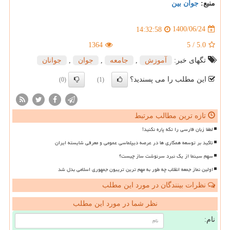
منبع:
جوان بین
1400/06/24
14:32:58
1364
5
/
5.0
تگهای خبر:
آموزش
,
جامعه
,
جوان
,
جوانان
این مطلب را می پسندید؟
(0)
(1)
تازه ترین مطالب مرتبط
لطفا زبان فارسی را تکه پاره نکنید!
تاکید بر توسعه همکاری ها در عرصه دیپلماسی عمومی و معرفی شایسته ایران
سهم سینما از یک نبرد سرنوشت ساز چیست؟
اولین نماز جمعه انقلاب چه طور به مهم ترین تریبون جمهوری اسلامی بدل شد
نظرات بینندگان در مورد این مطلب
نظر شما در مورد این مطلب
نام: