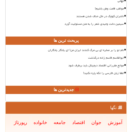
جهانی
مواظب قامت وطن باشیم!
ناشران کوچک در حال حذف شدن هستند
سیمین دخت وحیدی شعر را به متن مسئولیت آورد
پربحث ترین ها
نام تو را بر صخره ای بی مرگ کندند ایران من! ای یادگار یادگاران
ابوالقاسم قاسم زاده درگذشت
موانع مقرراتی اقتصاد دیجیتال باید برطرف شود
لطفا زبان فارسی را تکه پاره نکنید!
جدیدترین ها
تگها
آموزش
جوان
اقتصاد
جامعه
خانواده
رپورتاژ