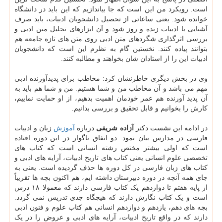
است. رویکرد من این است که جا بیاندازیم که این باید در دانشگاه
خوانده شود. یعنی ساعاتی از تحصیل دانشجویان ادبیات، باید صرف
آشنایی با ادبیات زنده و روز شود و آن ابزارهای تحلیل متن ادبی و
بررسی اثرگذاری شگردهای متن ادبی روی متن های تازه جامعه هم
بتوانند پیاده کنند. نخستین گام به نظرم این است که دانشجویان
ادبیات این را از استادان شان بخواهند و مطالبه کنند.
وی در بخش دیگری خاطرنشان کرد: مخاطب برای پدیدآورنده ادبی
مهم می باشد و آن مخاطب من و شما هستیم. من و شما هم باید به
آن پدید آورنده هم عمر خودمان اهمیت بدهیم، از او حمایت نماییم،
کارش را بخوانیم و قابل تحقیق و بررسی بدانیم.
در ادامه این نشست دکتر
آزاده شریفی
درباره
آموزش
زبان و ادبیات
فارسی در مدارس بیان نمود: دو اتفاق ناگوار در این دوره افتاده
است که اولی بیشتر مختص رشته انسانی است که کتاب های
تخصصی علوم انسانی یعنی کتاب های تاریخ ادبیات، آرایه های ادبی و
کتاب های زبان فارسی در کل دوره ها حذف گردیده است. یعنی به
جای همه آنچه در دوره دبیرستان داشته ایم، هم اکنون بچه ها تقریباً
از پایه هفتم تا دوازدهم یک کتاب فارسی دارند که معمولا ۱۸ درس
است و یک کتاب نگارش دارند که هیچگاه جدی تدریس نمی گردد.
بچه های دهم، یازدهم و دوازدهم انسانی هم کتاب علوم و فنون ادبی
دارند که در واقع تاریخ ادبیات، آرایه های ادبی و عروض را در یک