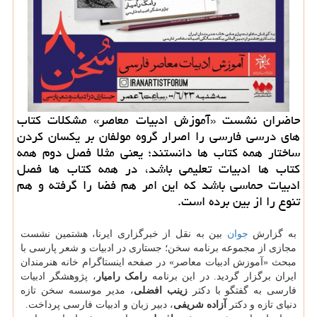
حاضران نشست «آموزش ادبیات معاصر» مشکلات کتاب
های درسی فارسی را اصرار گروه مولفان بر یکسان کردن
ساختار همه کتاب ها دانستند؛ یعنی مثلا فصل دوم همه
کتاب ها ادبیات تعلیمی باشد، در همه کتاب ها فصل
ادبیات حماسی باشد که این امر هم فضا را گرفته و هم
تنوع را از بین برده است.
به گزارش
جوان
بین به نقل از خبرگزاری ایرنا، هشتمین نشست
مجازی از مجموعه برنامه سخن؛ جستاری در ادبیات و شعر پارسی با
مبحث «آموزش ادبیات معاصر» در صفحه اینستاگرام خانه هنرمندان
ایران برگزار گردید. در این برنامه
رامک رامیار
، پژوهشگر ادبیات
فارسی به گفتگو با دکتر
زینب افضلی
، مدیر موسسه سخن تازه
دنیای تازه و دکتر
آزاده شریفی
، دبیر زبان و ادبیات فارسی پرداخت.