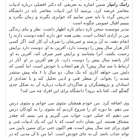
رامک رامیار
ضمن اشاره به تعریفی که دکتر افضلی درباره ادبیات
معاصر عرضه کرد، پرسید آیا این ادبیات معاصر باید در دانشگاه
تدریس گردد یا باید صبر نماییم که جوایزی بگیرند و زمان بگذرد و
ببینیم اقبال عمومی چگونه است.
مدیر موسسه سخن تازه دنیای تازه اظهار داشت: نظر و بنای زندگی
من بر آزادی انتخاب است. یعنی همه حق دارند آنچه دوست دارند را
انجام دهند، به آن برسند و عمرشان را صرف آن کار کنند. اگر کسی
آثار هزار سال پیش را دوست دارد، آفرین به او. دوست دارد برایش
زحمت بکشد، آنرا بشناسد و برایش عمر صرف کند، آفرین به او.
آثار پانصد سال پیش را دوست دارد، باز هم آفرین بر او. آثار در
ارتباط با صد سال پیش؟ باز هم انتخاب با خودش است. اما کسی که
دلش می خواهد آثاری که یک سال، دو سال یا ۶ ماه پیش منتشر
شدند را بخواند، از منظر فنی و ادبی تحلیل کند و با تعدادی از
استادان و پژوهشگران و شاگردان ادبیات درباره آن به شکل جدی
گفتگو کند، کجا باید برود؟ دانشگاه برای این افراد چه می کند؟
وی اضافه کرد: من خودم همچنان مثنوی می خوانم و مثنوی درس
می دهم. ما دوره ای را شروع کردیم که مثنوی را به کودکان درس
می دهیم که خیلی خوب جواب می گیریم و می بینیم که چقدر
مشتاق هستند. این نشان داده است که با این که یک ادبیات غنی و
قوی برای چند سال پیش است، هم اکنون حتی برای سنین پایین می
تواند جذاب باشد. آن به جای خودش است. اما من تا آن مدتی که در