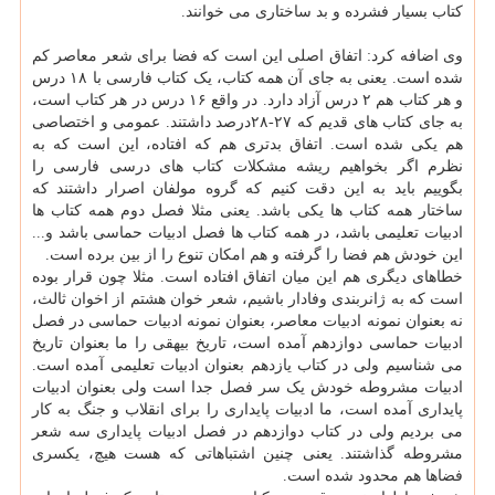
کتاب بسیار فشرده و بد ساختاری می خوانند.
وی اضافه کرد: اتفاق اصلی این است که فضا برای شعر معاصر کم
شده است. یعنی به جای آن همه کتاب، یک کتاب فارسی با ۱۸ درس
و هر کتاب هم ۲ درس آزاد دارد. در واقع ۱۶ درس در هر کتاب است،
به جای کتاب های قدیم که ۲۷-۲۸درصد داشتند. عمومی و اختصاصی
هم یکی شده است. اتفاق بدتری هم که افتاده، این است که به
نظرم اگر بخواهیم ریشه مشکلات کتاب های درسی فارسی را
بگوییم باید به این دقت کنیم که گروه مولفان اصرار داشتند که
ساختار همه کتاب ها یکی باشد. یعنی مثلا فصل دوم همه کتاب ها
ادبیات تعلیمی باشد، در همه کتاب ها فصل ادبیات حماسی باشد و...
این خودش هم فضا را گرفته و هم امکان تنوع را از بین برده است.
خطاهای دیگری هم این میان اتفاق افتاده است. مثلا چون قرار بوده
است که به ژانربندی وفادار باشیم، شعر خوان هشتم از اخوان ثالث،
نه بعنوان نمونه ادبیات معاصر، بعنوان نمونه ادبیات حماسی در فصل
ادبیات حماسی دوازدهم آمده است، تاریخ بیهقی را ما بعنوان تاریخ
می شناسیم ولی در کتاب یازدهم بعنوان ادبیات تعلیمی آمده است.
ادبیات مشروطه خودش یک سر فصل جدا است ولی بعنوان ادبیات
پایداری آمده است، ما ادبیات پایداری را برای انقلاب و جنگ به کار
می بردیم ولی در کتاب دوازدهم در فصل ادبیات پایداری سه شعر
مشروطه گذاشتند. یعنی چنین اشتباهاتی که هست هیچ، یکسری
فضاها هم محدود شده است.