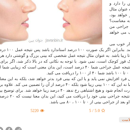
را دارد و
عنوان مثال
ما ۶۰ موفقیت آمیز خواهد بود،
چه معناست؟
ن مشکل در جراحی من
ک می خواهد
یار خوب می
شود که آن چهره از همه جوانب بسیار زیبا و ا
 زیبا باشد. به عنوان مثال نتیجه عمل شخصی که بینی بزرگ و گوشتی دارد هرگ
 قوز کوچک است، نمی شود. با توجه به نکاتی که در بالا ذکر شد، اگر برای 
شخصی با بینی گوشتی و با چهره زیبای طبیعی گفته شود نتیجه عمل جراحی شما ۴۰ درصد است، این بدان معنی است که زی
.
ر از ۴۰ این نیست که زیبایی فرد افزایش نمی یابد و یا این که بینی فرد بدتر خواهد شد، بلکه به این 
زیبایی آن شخص از طریق جراحی بینی افزایش می یابد اما نه این که ۱۰۰ بینی زیبا شود بلکه ۴۰ درصد از آن را تضمین می 
اشاره کرد که اگر عمل توسط یک جراح بینی خوب و با مهارت انجام شود و هیچ اشتباهی رخ ندهد ۴۰ درصد زیبا خواهد 
توان گفت اگر به یک نفر گفته شود که شما ۸۰ درصد از نتی
بینی از ۰ تا ۱۰۰ ، ۸۰ می باشد.
5220
5
/
5.0
امت