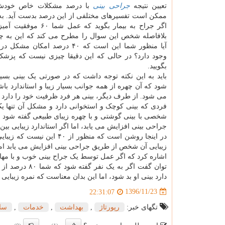
تعیین نتیجه
جراحی بینی
با درصد مشکلات خاص خودش 
ممکن است تفسیرهای مختلفی از این درصد بدست آید. به 
اگر جراح به بیمار بگوید که عمل ش
بلافاصله شخص این سوال را مطرح می کند که این به 
آیا منظور شما این است که ۴۰ درصد امکا
وجود دارد؟ در حالی که این دقیقا چیزی نیست که پزش
بگویید.
باید به این نکته توجه داشت که در صورتی یک بینی بس
می شود. از طرف دیگر، بینی هر فرد ظرفیت خود را دارد تا
فردی که بینی کوچک و استخوانی دارد و مشکل آن تنها یک
جراحی بینی افزایش می یابد، اما اگر استاندارد زیبایی بین ۰ تا ۱۰۰ باشد شما ۴۰ از ۱۰۰ را دریافت می کنید
در اینجا روشن است که منظو
دارد بینی او بد شود، اما این بدان معناست که نمره زیبایی او بعد از جراحی 
1396/11/23
22:31:07
تگهای خبر:
رپورتاژ
,
بهداشت
,
خدمات
,
سل