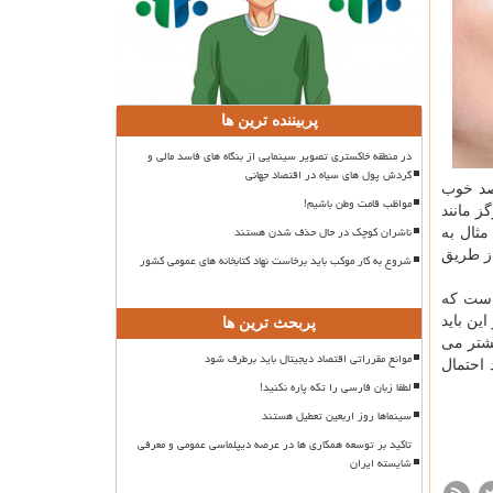
پربیننده ترین ها
در منطقه خاکستری تصویر سینمایی از بنگاه های فاسد مالی و
گردش پول های سیاه در اقتصاد جهانی
ستاندارد باشد. بنابراین اگر یک صورت ۱۰۰ درصد استاندارد باشد پس نتیجه عمل ۱۰۰ درصد خوب
مواظب قامت وطن باشیم!
ز مانند
ناشران کوچک در حال حذف شدن هستند
مثال به
بایی شما از طریق
شروع به کار موکب باید برخاست نهاد کتابخانه های عمومی کشور
معناست که
کند. علاوه بر این باید
پربحث ترین ها
شد. برای توضیح بیشتر می
موانع مقرراتی اقتصاد دیجیتال باید برطرف شود
جه جراحی بینی خود را دریافت می کنید، این بدان معنا نیست که ۲۰ درصد احتمال
لطفا زبان فارسی را تکه پاره نکنید!
سینماها روز اربعین تعطیل هستند
تاکید بر توسعه همکاری ها در عرصه دیپلماسی عمومی و معرفی
شایسته ایران