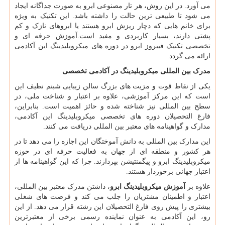
می آورد. در این روش، هر تار مصنوعی ابرو به صورت جداگانه ایجاد
می شود تا طبیعی ترین حالت را داشته باشد. این تکنیک به ویژه
برای خانم هایی که دچار ریزش ابرو هستند یا ابروهای نازک و کم
پشتی دارند، بسیار کاربردی و مفید است.آموزش حرفه ای و
تخصصی تکنیک فیبروز ابرو در دوره های میکروبلیدینگ این آکادمی
ارائه می گردد.
مدرک بین المللی میکروبلیدینگ در آکادمی تخصصی
یکی از نقاط قوت و مزیت های بزرگ سالن زیبایی شبنم نظیف این
است که این مرکز آموزشی، علاوه بر اعتبار و شناخت ملی، در
سطح بین المللی نیز شناخته شده و حائز اهمیت است. بنابراین،
فارغ التحصیلان دوره های تخصصی میکروبلیدینگ این آکادمی،
مدارک و گواهینامه های معتبر بین المللی دریافت می کنند.
این مدارک بین المللی به دانش آموختگان این اجازه را می دهد تا در
هر کشور و منطقه ای از جهان به فعالیت حرفه ای در حوزه
میکروبلیدینگ ابرو و پیگمنتیشن بپردازند. چرا که این گواهینامه ها از
اعتبار جهانی برخوردار هستند.
علاوه بر
آموزش
میکروبلیدینگ ابرو
، داشتن مدرک معتبر بین المللی،
اعتبار و اطمینان مشتریان را جلب می کند و فرصت های شغلی
بیشتری را پیش روی فارغ التحصیلان این رشته قرار می دهد. از این
رو، این آکادمی به عنوان نماینده رسمی برخی از معتبرترین