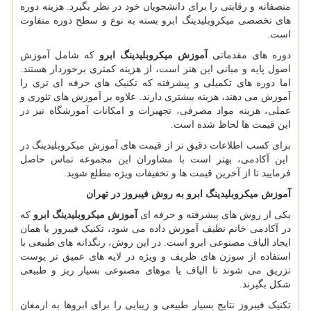
منصفانه و رقابتی را برای دانشجویان خود در نظر بگیرد. هزینه دوره
های تخصصی میکروبلیدینگ ابرو بسته به نوع و سطح دوره متفاوت
است.
دوره های مقدماتی
آموزش
میکروبلیدینگ ابرو
که شامل آموزش
اصول پایه و مبانی این هنر است، از هزینه کمتری برخوردار هستند.
اما دوره های تکمیلی و پیشرفته که تکنیک های حرفه ای تری را
آموزش می دهند، هزینه بیشتری دارند. علاوه بر آموزش های تئوری و
عملی، هزینه مواد مصرفی، تجهیزات و امکانات آموزشگاه نیز در
این قیمت ها لحاظ شده است.
برای کسب اطلاعات دقیق تر از قیمت های آموزش میکروبلیدینگ در
این آکادمی، بهتر است با مشاوران این مجموعه تماس حاصل
فرمایید تا از آخرین قیمت ها و تخفیفات ویژه مطلع شوید.
آموزش میکروبلیدینگ ابرو به روش فیبروز در تهران
یکی از روش های پیشرفته و حرفه ای
آموزش
میکروبلیدینگ ابرو
که
در آکادمی خانم نظیف آموزش داده می شود، تکنیک فیبروز یا همان
ایجاد الیاف مصنوعی ابرو است. در این روش، رنگدانه های طبیعی با
استفاده از سوزن های ظریف و ویژه در لایه های عمیق تر پوست
تزریق می شوند تا الیاف یا موهای مصنوعی بسیار ریز و طبیعی
شکل بگیرند.
تکنیک فیبروز نتایج بسیار طبیعی و زیبایی را برای ابروها به ارمغان