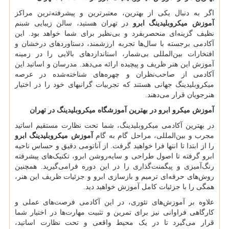
اگر به دنبال یکی از بهترین، معتبرترین و پیشرفته‌ترین مراکز
آموزش
میکروبلیدینگ ابرو
در تهران هستید، سالن زیبایی شبنم
نظیف گزینه‌ای منحصربفرد و بی‌نظیر برای شما خواهد بود. این
آکادمی برجسته با سال‌ها تجربه ارزشمند، دستاوردهای درخشان و
افتخارات بین‌المللی بی‌شمار، استانداردهای بالایی را در زمینه
آموزش این هنر ظریف و پیچیده ارائه می‌دهد. مدرسان و اساتید این
آکادمی از صاحب‌نظران و چهره‌های شناخته‌شده در عرصه
میکروبلیدینگ جهانی هستند که تجربیات گرانبهای خود را در اختیار
هنرجویان قرار می‌دهند.
آموزش میکرو ابرو در بهترین آموزشگاه میکروبلیدینگ در تهران
در بهترین آکادمی میکروبلیدینگ، شما تحت نظارت مستقیم اساتید
مجرب و بین‌المللی، مراحل گام به گام
آموزش
میکروبلیدینگ ابرو
را از ابتدا تا انتها فرا خواهید گرفت. از آناتومی دقیق و حساس ناحیه
ابرو گرفته تا اصول طراحی و سایه‌روشن ابرو، تکنیک‌های پیشرفته
رنگ‌آمیزی و پیگمنت‌گذاری را در این دوره فرامی‌گیرید. همچنین
روش‌های حرفه‌ای ترمیم و بازسازی ابرو و جزئیات ظریف این هنر،
همگی را با جزئیات کامل آموزش خواهید دید.
علاوه بر آموزش‌های تئوری، در این آکادمی فرصت‌های عملی و
کارگاهی فراوانی نیز برای تمرین و تثبیت مهارت‌ها در اختیار شما
قرار می‌گیرد تا در یک محیط واقعی و تحت نظارت اساتید،