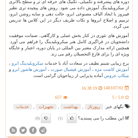
دوره های پیشرفته و تکمیلی، تکنیک های حرفه ای تر و سطح بالاتری
از میکروبلیدینگ آموزش داده می شود. روش های پیچیده تری نظیر
فیبروز یا ایجاد الیاف مصنوعی ابرو، حالت دهی و سایه روشن ابرو،
ترمیم و اصلاح ابروها و نکات ظریف دیگر در این کلاس ها تدریس
می گردد.
آموزش های تئوری در کنار بخش عملی و کارگاهی، ضمانت موفقیت
دانشجویان در فراگیری کامل هنر میکروبلیدینگ را فراهم می آورد.
همچنین ارائه مدارک معتبر بین المللی در پایان دوره، اعتبار و جایگاه
ویژه ای را برای فارغ التحصیلان رقم می زند.
برج زیبایی شبنم نظیف در سعادت آباد با خدمات
میکروبلیدینگ ابرو
،
آموزش کاشت مژه
،
آموزش فیشیال صورت
،
آموزش هاشور ابرو
و
میکاپ عروس
آماده پذیرایی از زیباجویان گرامی است.
1403/07/02
16:38:19
657
5
/
5.0
تگهای خبر:
رپورتاژ
,
بهداشت
,
تجهیزات
,
خدمات
این مطلب را می پسندید؟
(0)
(1)