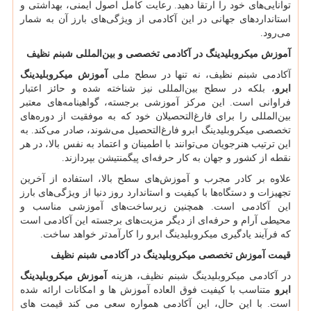
توانایی‌های خود را ارتقا دهید. رعایت کامل اصول ایمنی، بهداشتی و
استانداردهای جهانی در این آکادمی از ویژگی‌های بارز آن به شمار
می‌رود.
آموزش میکروبلیدینگ در آکادمی تخصصی و بین‌المللی شبنم نظیف
آکادمی شبنم نظیف، نه تنها در سطح ملی
آموزش
میکروبلیدینگ
ابرو
، بلکه در سطح بین‌المللی نیز شناخته شده و حائز اعتبار
فراوانی است. این مرکز آموزشی برجسته، گواهینامه‌های معتبر
بین‌المللی را برای فارغ‌التحصیلان خود که به موفقیت از دوره‌های
تخصصی میکروبلیدینگ ابرو فارغ‌التحصیل می‌شوند، صادر می‌کند. به
این ترتیب هنرجویان می‌توانند با اطمینان و اعتماد به نفس بالا، در هر
نقطه از کشور و جهان به کار حرفه‌ای پیگمنتیشن بپردازند.
علاوه بر کادر مجرب و آموزش‌های سطح بالا، استفاده از آخرین
تجهیزات و دستگاه‌ها با کیفیت و استاندارد روز دنیا از ویژگی‌های بارز
این آکادمی است. همچنین زیرساخت‌های آموزشی مناسب و
محیطی آرام و حرفه‌ای از دیگر مزیت‌های برجسته این آکادمی است
که فرآیند یادگیری میکروبلیدینگ ابرو را کارآمدتر خواهد ساخت.
قیمت آموزش تخصصی میکروبلیدینگ در آکادمی شبنم نظیف
در آکادمی میکروبلیدینگ شبنم نظیف، هزینه
آموزش
میکروبلیدینگ
ابرو
متناسب با کیفیت فوق العاده آموزش ها و امکانات ارائه شده
است. با این حال، این آکادمی همواره سعی می کند قیمت های