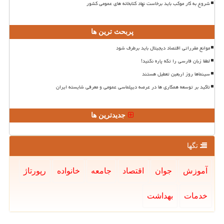
شروع به کار موکب باید برخاست نهاد کتابخانه های عمومی کشور
پربحث ترین ها
موانع مقرراتی اقتصاد دیجیتال باید برطرف شود
لطفا زبان فارسی را تکه پاره نکنید!
سینماها روز اربعین تعطیل هستند
تاکید بر توسعه همکاری ها در عرصه دیپلماسی عمومی و معرفی شایسته ایران
جدیدترین ها
تگها
آموزش
جوان
اقتصاد
جامعه
خانواده
رپورتاژ
خدمات
بهداشت