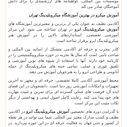
موسسات بین المللی، گواهینامه های ارزشمندی را برای دانش
آموختگان صادر می کند.
آموزش میکرو در بهترین آموزشگاه میکروبلیدینگ تهران
آکادمی نظیف به عنوان یکی از برترین و معتبرترین آموزشگاه های
آموزش
میکروبلیدینگ ابرو
در تهران شناخته می شود. این مرکز
آموزشی تخصصی، استانداردهای بالایی را در آموزش هنر
میکروبلیدینگ ابرو برقرار ساخته است.
کادر مجرب و حرفه ای آکادمی متشکل از اساتید بین المللی و
صاحب نامی است که سال ها تجربه در حوزه میکروپیگمنتیشن را در
کارنامه خود دارند. آنها با استفاده از شیوه های نوین آموزشی و
تلفیق تئوری و عملی، تمامی جنبه های میکروبلیدینگ از جمله
آناتومی و طراحی ابرو را به هنرجویان آموزش می دهند.
محیط آموزشی آکادمی کاملا تخصصی، حرفه ای و مجهز به آخرین
تجهیزات و امکانات آموزشی روز دنیا است. دانشجویان در این فضای
ایده آل، فرصت های عملی گسترده ای برای تمرین و تثبیت مهارت
های خود پیدا می کنند. رعایت کامل اصول ایمنی و بهداشتی از دیگر
نکات مثبت این مرکز است.
با گذراندن دوره های تخصصی
آموزش
میکروبلیدینگ ابرو
در آکادمی
نظیف و کسب مدارک معتبر بین المللی، شما می توانید در هر نقطه
از کشور و حتی جهان به فعالیت حرفه ای در این حوزه بپردازید. در