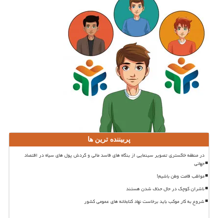
پربیننده ترین ها
در منطقه خاکستری تصویر سینمایی از بنگاه های فاسد مالی و گردش پول های سیاه در اقتصاد
جهانی
مواظب قامت وطن باشیم!
ناشران کوچک در حال حذف شدن هستند
شروع به کار موکب باید برخاست نهاد کتابخانه های عمومی کشور