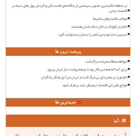
در منطقه خاکستری تصویر سینمایی از بنگاه های فاسد مالی و گردش پول های سیاه در
اقتصاد جهانی
مواظب قامت وطن باشیم!
ناشران کوچک در حال حذف شدن هستند
سیمین دخت وحیدی شعر را به متن مسئولیت آورد
پربحث ترین ها
ابوالقاسم قاسم زاده درگذشت
برای آنها که هم خبرنگار بودند و هم روایت ساز ایران پیروز
نام تو را بر صخره ای بی مرگ کندند ایران من! ای یادگار یادگاران
موانع مقرراتی اقتصاد دیجیتال باید برطرف شود
جدیدترین ها
تگها
آموزش
جوان
اقتصاد
جامعه
خانواده
رپورتاژ