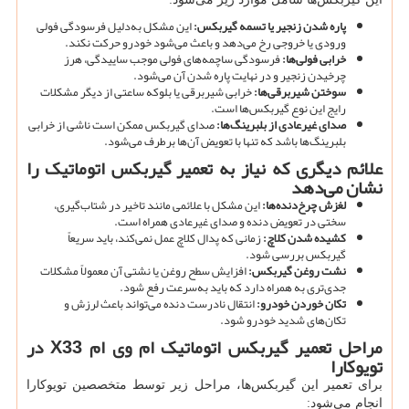
پاره شدن زنجیر یا تسمه گیربکس:
این مشکل به‌دلیل فرسودگی فولی
ورودی یا خروجی رخ می‌دهد و باعث می‌شود خودرو حرکت نکند.
خرابی فولی‌ها:
فرسودگی ساچمه‌های فولی موجب ساییدگی، هرز
چرخیدن زنجیر و در نهایت پاره شدن آن می‌شود.
سوختن شیربرقی‌ها:
خرابی شیربرقی یا بلوکه ساعتی از دیگر مشکلات
رایج این نوع گیربکس‌ها است.
صدای غیرعادی از بلبرینگ‌ها:
صدای گیربکس ممکن است ناشی از خرابی
بلبرینگ‌ها باشد که تنها با تعویض آن‌ها برطرف می‌شود.
علائم دیگری که نیاز به تعمیر گیربکس اتوماتیک را
نشان می‌دهد
لغزش چرخ‌دنده‌ها:
این مشکل با علائمی مانند تاخیر در شتاب‌گیری،
سختی در تعویض دنده و صدای غیرعادی همراه است.
کشیده شدن کلاچ:
زمانی که پدال کلاچ عمل نمی‌کند، باید سریعاً
گیربکس بررسی شود.
نشت روغن گیربکس:
افزایش سطح روغن یا نشتی آن معمولاً مشکلات
جدی‌تری به همراه دارد که باید به‌سرعت رفع شود.
تکان خوردن خودرو:
انتقال نادرست دنده می‌تواند باعث لرزش و
تکان‌های شدید خودرو شود.
مراحل تعمیر گیربکس اتوماتیک ام وی ام
X33
در
تویوکارا
برای تعمیر این گیربکس‌ها، مراحل زیر توسط متخصصین تویوکارا
انجام می‌شود: