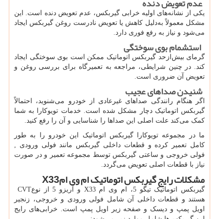
عدم تعویض دنده
یکی از نشانه‌های اولیه خرابی گیربکس، عدم تعویض دنده است. این
مشکل معمولاً به‌دلیل کاهش یا تعویض نادرست روغن گیربکس ایجاد
می‌شود و نیاز به رفع فوری دارد.
استشمام بوی سوختگی
گرمای بیش‌ازحد گیربکس اتوماتیک ممکن است بوی سوختگی ایجاد
کند. در چنین شرایطی، مراجعه به تعمیرگاه برای بررسی روغن و
تعویض آن ضروری است.
شنیدن صداهای عجیب
اگر هنگام رانندگی صداهای غیرعادی از خودرو می‌شنوید، احتمالاً
گیربکس اتوماتیک دچار مشکل شده است. خدمات تویوکارا به شما
کمک می‌کند علت اصلی این صداها را شناسایی و آن را رفع کنید.
ما در مجموعه تویوکارا گیربکس اتوماتیک این خودرو را به طور
کامل تعمیر کرده و قطعات داخلی گیربکس مانند فولی ورودی ,
فولی خروجی و ساعتی گیربکس توسط مجموعه تعمیر و در صورت
نیاز با قطعات اصلی تعویض می‌گردد.
مشکلات رایج گیربکس اتوماتیک ام وی ام
X33
گیربکس اتوماتیک تیگو 5، ام وی ام
X33
و آریزو 5 از نوع
CVT
هستند و قطعات داخلی آن شامل فولی ورودی و خروجی، زنجیر
اویل پمپ و دیسک و صفحه زیر اویل پمپ است. خرابی‌های رایج
این گیربکس‌ها شامل موارد زیر می‌شود: