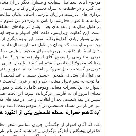
مرحوم آقای اسماعیل سعادت و بسیاری دیگر در آن مشارکت د
می گیرد و در حقیقت به منزله دستورکار و کتاب راهنمای
برداری های نادرست در زبان فارسی است. ایشان ساعت ها 
برنامه ها با عنوان «فارسی را پاس بداریم» در بین عموم 
در طول سال ها و دهه های بعد، ایشان در نهادهای مختلف
است. این فعالیت ویرایشی، دقت آقای اسوار و توجه ای
میزان بسیار زیادی افزایش داده است. این وجه دیگری ا
وجه سوم اینست که ایشان در طول همه این سال ها، به ت
بدون استثنا از دقیق ترین ترجمه های موجود از عربی به 
عربی به فارسی را مدیون آقای اسوار هستیم. چرا؟ به ای
معنا که معمولا اشخاصی داشته ایم که فقط زبان عربی را آ
عربی در گذشته یا حال سروکار داشته اند، اما عمق و دقتی 
می توان از استادانی همچون حسین خطیبی، عبدالمحمد آی
اما توجه به سیر تحول معنایی یک واژه از عربی کلاسیک 
اسوار به این تغییرات معنایی وقوف کامل داشت و همواره ت
معنای امروز آن به فارسی برگردانده شود. این دقت نظر 
سپس در دهه شصت، بعد از انقلاب، و حتی در دهه های هشت
ایم. هر بار نیز مسئله فلسطین در آن موضوعیت داشته و ب
*به گمانم همواره مسئله فلسطین یکی از انگیزه ه
بله، اما آقای اسوار از چگونگی جریان شناسی شعر مع
شاعران پیشگام و آغازگر نوگرایی _ که شاید کمتر نام آنان