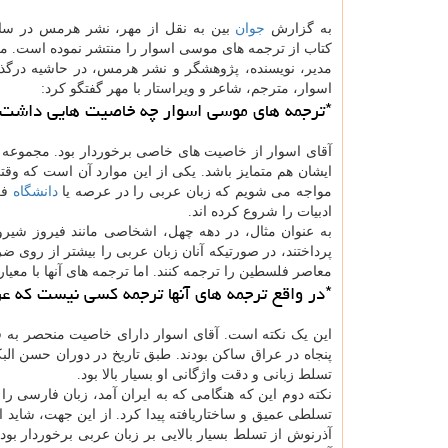
به گزارش
جوان
کتاب از ترجمه های موسی اسوار را منتشر نموده است. م
مدیر، نویسنده، پژوهشگر و نشر هرمس، در حاشیه در
اسوار، مترجم، شاعر و ویراستار با مهر گفتگو کرد:
*ترجمه های موسی اسوار چه خاصیت هایی داشت؟
آقای اسوار از خاصیت های خاصی برخوردار بود. مجموعه ا
ایشان هم متمایز باشد. یکی از این موارد آن است که وقتی
مواجه می شویم که زبان عربی را در عرصه یا
دانشگاه
فر
ادبیات را شروع کرده اند.
به عنوان مثال، در دهه چهل، اشخاصی مانند فیروز شیر
پرداختند، در صورتیکه آنان زبان عربی را بیشتر از روی ض
معاصر فلسطین را ترجمه کنند. اما ترجمه های آنها با معیار
*در واقع ترجمه های آنها ترجمه کسی نیست که عرب
این یک نکته است. آقای اسوار دارای خاصیت منحصر به 
پنجاه در عراق ساکن بودند. طبق تاریخ در دوران حسن البک
تسلط زبانی و دقت واژگانی او بسیار بالا بود.
نکته دوم این که هنگامی که به ایران آمد، زبان فارسی ر
تسلطی عمیق و ساختاریافته پیدا کرد. از این جهت، شاید ا
آذرنوش از تسلط بسیار بالایی بر زبان عربی برخوردار بو