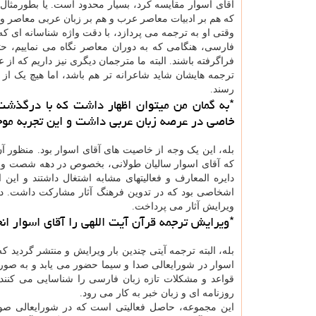
آقای اسوار مقایسه کرد، بسیار محدود است. یا بطورمثال ا
که هم بر ادبیات معاصر عرب و هم بر زبان عربی معاصر 
وقتی او به ترجمه می پردازد، با دقت واژه شناسانه ای که
فارسی، هنگامی که به دوران معاصر نگاه می نماییم، ح
فراگرفته باشند. البته ما مترجمان دیگری نیز داریم که از
ترجمه هایشان شاید شاعرانه تر هم باشد، اما هیچ یک از
رسند.
*به گمان من میتوان اظهار داشت که با درگذشت 
خاصی در عرصه زبان عربی داشت و این تجربه موجب
بله، این یک وجه از خاصیت های آقای اسوار بود. منظور 
که آقای اسوار سالیان طولانی، بخصوص در دهه شصت و تا 
دایره المعارف و فعالیتهای مشابه اشتغال داشتند و ای
اشخاصی بود که در تدوین فرهنگ آثار مشارکت داشت. در 
ویرایش آثار می پرداخت.
*ویرایش ترجمه قرآن آیت اللهی را آقای اسوار انج
بله، البته ترجمه آیتی چندین بار ویرایش و منتشر گردید
اسوار در شورایعالی صدا و سیما حضور می یابد و به صور
قواعد و مشکلات تازه زبان فارسی را شناسایی می کنند. 
روزنامه ای و زبان خبر به کار می رود.
این مجموعه، حاصل فعالیتی است که در شورایعالی صو