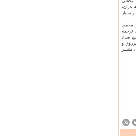
د. بخشی
شاعران،
و بسیار
 محمود
ی ترجمه
نج صدا،
رزوق و
ی منتشر