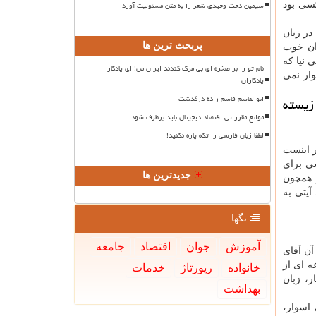
سیمین دخت وحیدی شعر را به متن مسئولیت آورد
کسی بود
در زبان
پربحث ترین ها
ان خوب
 نیا که
نام تو را بر صخره ای بی مرگ کندند ایران من! ای یادگار
وار نمی
یادگاران
ابوالقاسم قاسم زاده درگذشت
زیسته
موانع مقرراتی اقتصاد دیجیتال باید برطرف شود
لطفا زبان فارسی را تکه پاره نکنید!
ر اینست
سی برای
جدیدترین ها
ر همچون
آیتی به
تگها
آموزش
جوان
اقتصاد
جامعه
آن آقای
ه ای از
خانواده
رپورتاژ
خدمات
ر، زبان
بهداشت
اسوار،