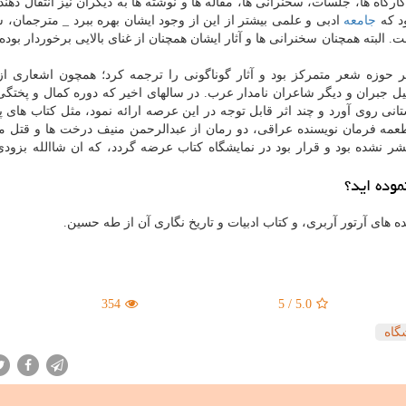
رگاه ها، جلسات، سخنرانی ها، مقاله ها و نوشته ها به دیگران نیز انتقال دهن
ود که
جامعه
ادبی و علمی بیشتر از این از وجود ایشان بهره ببرد _ مترجمان، 
 البته همچنان سخنرانی ها و آثار ایشان همچنان از غنای بالایی برخوردار بوده 
 حوزه شعر متمرکز بود و آثار گوناگونی را ترجمه کرد؛ همچون اشعاری از
یل جبران و دیگر شاعران نامدار عرب. در سالهای اخیر که دوره کمال و پختگ
نی روی آورد و چند اثر قابل توجه در این عرصه ارائه نمود، مثل کتاب های پ
طعمه فرمان نویسنده عراقی، دو رمان از عبدالرحمن منیف درخت ها و قتل م
منتشر نشده بود و قرار بود در نمایشگاه کتاب عرضه گردد، که ان شاالله بزود
موده اید؟
 های آرتور آربری، و کتاب ادبیات و تاریخ نگاری آن از طه حسین.
354
5
/
5.0
گاه