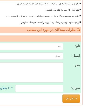
نام تو را بر صخره ای بی مرگ کندند ایران من! ای یادگار یادگاران
لطفا زبان فارسی را تکه پاره نکنید!
تاکید بر توسعه همکاری ها در عرصه دیپلماسی عمومی و معرفی شایسته ایران
پیام تسلیت وزیر فرهنگ به دنبال درگذشت فرهنگ شکوهی
نظرات بینندگان در مورد این مطلب
ن
نام:
ایمیل:
نظر:
سوال:
= ۶ بعلاوه ۳