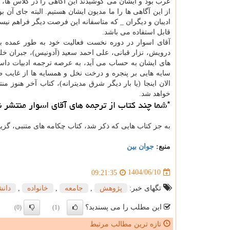
عرب بود و ایشان می کوشیدند این آگاهی را در کلاس ها، کا
از این آگاهی ها را ما مدیون ایشان هستیم. البته جای آن ب
ادیبان و دیگران _ که متاسفانه این فرصت دیگر فراهم نیست.
قابل استفاده می باشد.
آقای اسوار در دوره نخست فعالیت خود به طور عمده بر
درویش، نزار قبانی، علی احمد سعید (آدونیس)، جبران خل
های ایشان به حساب می آید، به عرصه ترجمه ادبیات داستا
سایه هایی بر پنجره و درخت نخل و همسایه ها از غایب 
الان اینجا (یا بار دیگر شرق مدیترانه)، کتاب آخر هنوز 
خواهد شد.
*شما چند کتاب از ترجمه های آقای اسوار منتشر ن
به جز کتاب هایی که ذکر شد، کتاب چکامه های متنبی، گزیده
منبع:
جوان بین
1404/06/10
09:21:35
تگهای خبر:
پژوهش
,
جامعه
,
خانواده
,
دانش
این مطلب را می پسندید؟
(0)
(1)
تازه ترین مطالب مرتبط