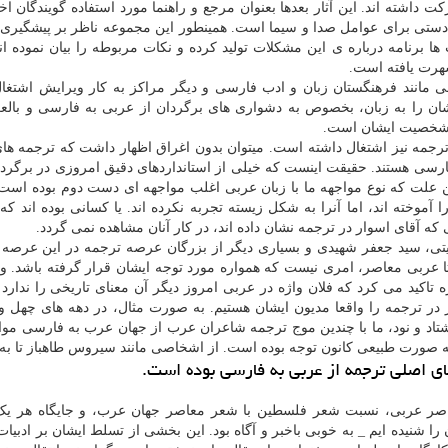
اشته اند. این آثار بعدها بعنوان مرجع و راهنما مورد استفاده گویندگان اخب
 دستی برای عوامل صدا و سیما است. همینطور این مجموعه ناظر بر پیشگیری 
برنامه درباره ی این مشکلات تولید کرده و نکات مربوطه را بیان نموده ان
شهرت یافته است.
ی مانند فرهنگستان زبان و ادب فارسی و دیگر مراکز به کار ویرایش اشتغا
شان را به زبان، بخصوص به دشواری های برگردان از عربی به فارسی و بالع
ز شخصیت ایشان است.
رجمه نیز اشتغال داشته است. میتوان بدون اغراق اظهار داشت که ترجمه ها
فارسی هستند. حقیقت اینست که خیلی از استانداردهای دقیق امروزی در برگرد
ن علت که نوع مواجهه ما با زبان عربی اغلب مواجهه ای دست دوم بوده است؛
موخته اند، اما آنرا به شکل زیسته تجربه نکرده اند. یا کسانی بوده اند که 
که آقای اسوار در ترجمه نشان داده اند، در کار آنان مشاهده نمی گردد.
تی، سید جعفر شهیدی و بسیاری دیگر از بزرگان عرصه ترجمه در این عرصه ن
تا عربی معاصر، امری نیست که همواره مورد توجه ایشان قرار گرفته باشد. و
اکید می کرد که فلان واژه در عربی امروز دیگر آن معنای تاریخی را ندارد و 
در ترجمه را واقعا مدیون ایشان هستیم. به صورت مثال، در دهه های چهل و 
اد و نود، ما با چندین موج ترجمه شاعران عرب از جهان عرب به فارسی موا
ه صورت طبیعی کانون توجه بوده است. از اشخاصی مانند سیروس طاهباز تا به 
ای اصلی ترجمه از عربی به فارسی بوده است.
اصر عربی، نسبت شعر فلسطین با شعر معاصر جهان عرب، و جایگاه هر یک 
 را شنیده ایم _ به خوبی باخبر و آگاه بود. این بخشی از تسلط ایشان بر ادبیا