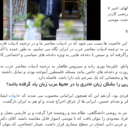
بین به نقل از مهر، نشر هرمس در سالهای اخیر ۷
رتضی کاردر
گذشت موسی
ین خاصیت ها سبب می شود که در ادبیات معاصر ما و در ترجمه ادبیات فارس
 به ترجمه ادبیات معاصر عرب در ایران نگاه می نماییم، به طور عمده با آثا
اگرفته اند و سپس با دغدغه هایی_به ویژه دغدغه های سیاسی و اجتماعی_کا
وانلو، علیرضا نوری زاده و سیروس طاهباز به ترجمه ادبیات معاصر عرب به
رورت و دغدغه های خاص_مانند مسئله فلسطین_آموخته بودند و تمایل داشتند تا
ها و مختصاتی که یک مترجم باید دارا باشد، فاصله دارد.
ی را بشکل زبان مادری یا در محیط عرب زبان یاد گرفته باشد؟
فردی بود، آن هم این که همچون ایرانیانی محسوب می شدند که
خانواده
ایشان
ر و صدام حسین، ایرانی ها از عراق اخراج شدند و او هم به ایران بازگشت. بن
ا نیز به روشی دانشگاهی، نظام مند و روشمند فرا گرفت و بر فارسی معیار و 
فراد معدودی را بتوان یافت که با موسی اسوار قابل مقایسه باشند. آقای دکتر
د و عربی دانی ایشان در سطح ممتازی قرار داشت. شمار اشخاصی که بتوان آنا