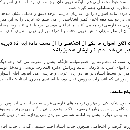
ستاد عبدالمحمد آیتی هم بااینکه عربی دان برجسته ای بود، اما آقای اسوار 
و محاوره ای تسلطی چشم گیر داشت.
 فردی مانند اسوار دارا بود، به زبان فارسی توجه دقیق و عمیقی نشان میدهد. 
تی در دو سه دهه اخیر، کمتر اشخاصی را می بینیم که عربی را به این میز
 عربی به فارسی ترجمه می کنند، مانند آقای موسی بیدج یا آقای عبدالرضا رضایی
 آنان از نظر میزان دانش عربی، دقت و اشراف بر این زبان، به پای آقای اس
آقای اسوار، ما یکی از اشخاصی را از دست داده ایم که تجربه 
 می شد تمام آثار ایشان متمایز باشد.
آن است که مجموعه این خصوصیات، جایگاه ایشان را تقویت می کند. وجه دیگ
انتهای عمر، به کارهایی مانند ویرایش، دایره المعارف نویسی و مدخل نوی
ن امر، بر تسلط ایشان بر هر دو زبان عربی و فارسی می افزود. آقای اسوا
دورانی که انتشارات سروش فعال بود، با اساتیدی همچون استاد عبدالمحمد 
ام دادند.
 که بدون شک یکی از بهترین ترجمه های فارسی قرآن به حساب می آید. پس از 
ت کامل در حوزه زبان فارسی، با نکات متعدد زبانی درگیر می شوند و مجموع
به بیانی دیگر، ایشان به لطمه شناسی مواردی می پردازند که در زبان گفتا
رت گرفته و اشخاصی همچون جناب استاد احمد سمیعی گیلانی، جناب آقای 