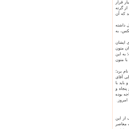
ار قرار
از گرته
د که آن
ل داشته
کس، به
ی ایشان
ان متون
 به این
با متون
ام برد؛
لی آقای
باید با
پنجاه و
جه بوده
امروز.
از این
ت معاصر