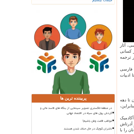
ی، آثار
ر کسانی
ر ترجمه
 فارسی
 ادبیات
پربیننده ترین ها
 تا دهه
ابراین،
در منطقه خاکستری تصویر سینمایی از بنگاه های فاسد مالی و
گردش پول های سیاه در اقتصاد جهانی
آکادمیک
مواظب قامت وطن باشیم!
 آذرتاش
ناشران کوچک در حال حذف شدن هستند
ن را با