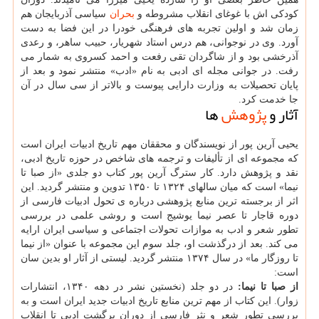
کودکی اش با غوغای انقلاب مشروطه و
بحران
سیاسی آذربایجان هم
زمان شد و اولین تجربه های فرهنگی خودرا در این فضا به دست
آورد. وی در نوجوانی، هم درس استاد شهریار، حبیب ساهر، و رعدی
آذرخشی بود و از شاگردان تقی رفعت و احمد کسروی به شمار می
رفت. در جوانی مجله ای ادبی به نام «ادب» منتشر نمود و بعد از
پایان تحصیلات به وزارت دارایی پیوست و بالاتر از سی سال در آن
جا خدمت کرد.
آثار و
پژوهش
ها
یحیی آرین پور از نویسندگان و محققان مهم تاریخ ادبیات ایران است
که مجموعه ای از تألیفات و ترجمه های شاخص در حوزه تاریخ ادبی،
نقد و پژوهش دارد. کار سترگ آرین پور کتاب دو جلدی «از صبا تا
نیما» است که میان سالهای ۱۳۲۴ تا ۱۳۵۰ تدوین و منتشر گردید. این
اثر از برجسته ترین منابع پژوهشی درباره ی تحول ادبیات فارسی از
دوره قاجار تا عصر نیما یوشیج است و روشی علمی در بررسی
تطور شعر و ادب به موازات تحولات اجتماعی و سیاسی ایران ارایه
می کند. بعد از درگذشت او، جلد سوم این مجموعه با عنوان «از نیما
تا روزگار ما» در سال ۱۳۷۴ منتشر گردید. لیستی از آثار او بدین سان
است:
از صبا تا نیما:
در دو جلد (نخستین نشر در دهه ۱۳۴۰، انتشارات
زوار). این کتاب از مهم ترین منابع تاریخ ادبیات جدید ایران است و به
بررسی تطور شعر و نثر فارسی از دوران برگشت ادبی تا انقلاب