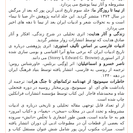
مشروطه و آثار نیما یوشیج می پردازد.
از نیما تا روزگار ما:
جلد سوم تاریخ ادبی آرین پور که بعد از مرگش
در سال ۱۳۷۴ منتشر گردید. این جلد ادامه پژوهش «از صبا تا نیما»
است و به تحولات شعر و ادبیات ایران بعد از نیما تا دهه های اخیر
می پردازد.
زندگی و آثار هدایت:
اثری تحلیلی در شرح زندگی، افکار و آثار
صادق هدایت که توسط انتشارات زوار منتشر گردید.
ادبیات فارسی بر اساس تألیف استوری:
اثری پژوهشی درباره ی
تاریخ ادبیات ایران که برخی منابع آنرا اقتباسی و بومی سازی شده
از اثر استوری (Edward G. Browne یا Storey) می دانند.
ناصر خسرو و اسماعیلیان:
اثر اِوگِنی برتلس، خاورشناس روس؛
ترجمه از روسی به فارسی، انتشار یافته توسط بنیاد فرهنگ ایران
در دهه ۱۳۴۰.
خاطرات سیمونیچ؛ از عهدنامه ترکمانچای تا جنگ هرات:
ترجمه از
یادداشت های ای. او. سیمونیچ، وزیرمختار روسیه در دوره فتحعلی
شاه و محمدشاه قاجار. این کتاب توسط مؤسسه انتشارات فرانکلین
چاپ شده است.
از او تعداد قابل توجهی مقاله تحلیلی و تاریخی درباره ی ادبیات
مشروطه و تجدد ادبی در مجلات «سخن»، «یغما»، و «کتاب امروز»
هم به جا مانده است، همین طور اشعاری با تخلّص «دانش» سروده
که بعضی از قطعات آن در مطبوعات ادبی آن دوران انتشار یافته
است. میراث مکتوب آرین پور شامل شش عنوان مستقل کتاب و