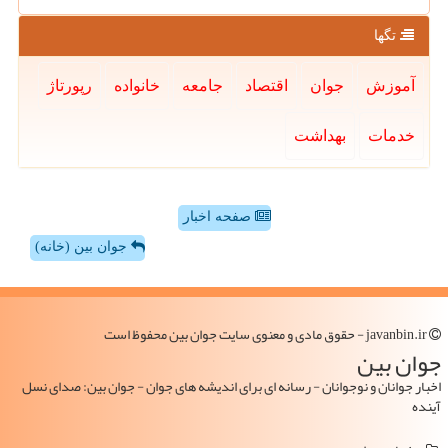
تگها
آموزش
جوان
اقتصاد
جامعه
خانواده
رپورتاژ
خدمات
بهداشت
صفحه اخبار
جوان بین (خانه)
javanbin.ir - حقوق مادی و معنوی سایت جوان بین محفوظ است
جوان بین
اخبار جوانان و نوجوانان - رسانه ای برای اندیشه های جوان - جوان بین: صدای نسل
آینده