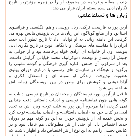
چندین مقاله و ترجمه در مجموع، او را در زمره مؤثرترین تاریخ
نگاران ادبی سده بیستم ایران قرار می دهد.
زبان ها و تسلط علمی
آرین پور به فارسی، ترکی، زبان روسی، و هم انگلیسی و فرانسوی
آشنا بود و از منابع گوناگون این زبان ها برای پژوهش هایش بهره می
گرفت. این دامنه زبانی به او توانایی داد تا تاریخ تطور ادب جدید
ایران را با مقایسه های فرهنگی و با نگاهی نوین در تاریخ نگاری ادبی
بنویسد. وی از خانواده ای آزادی خواه برخاسته بود و از جوانی به
جنبش آزادیستان و نهضت دموکراتیک محمد خیابانی گرایش داشت.
بعد از سرکوب آن جنبش، کناره گیری فرهنگی و گوشه نشینی را
برگزید و هیچگاه در سازمان های رسمی یا درباری دوران پهلوی
عضویت نپذیرفت. زندگی او نمونه ای از استقلال فکری و
آزاداندیشی و کوشش برای وطن در بین نویسندگان زمانه اش
شناخته می شود.
تا قبل از آرین پور، نویسندگان و محققان در تاریخ نویسی ادبیات به
گونه هایی چون نمایشنامه نویسی و ادبیات داستانی دقت چندانی
نمی کردند، اما مرحوم آرین پور به علت توجه ویژه اش به تجدد
ادبی در کتاب خود به «ادبیات داستانی» و «ادبیات نمایشی» توجه کرد
و بخش عمده ای از پژوهش خودرا به این دو گونه مهم در دوران
جدید اختصاص داد. او حتی از نثر مطبوعاتی هم غافل نبود و در
کتابش بخشی را هم به این نوع از نثر اختصاص داد و اظهار داشت که