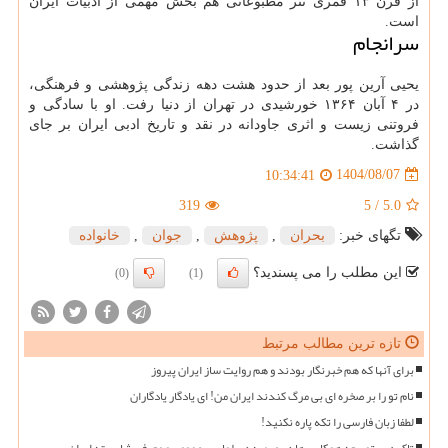
از قرن ۱۳ قمری نثر مطبوعاتی هم بخش مهمی از ادبیات ایران
است.
سرانجام
یحیی آرین پور بعد از حدود هشت دهه زندگی پژوهشی و فرهنگی،
در ۴ آبان ۱۳۶۴ خورشیدی در تهران از دنیا رفت. او با سادگی و
فروتنی زیست و اثری جاودانه در نقد و تاریخ ادبی ایران بر جای
گذاشت.
1404/08/07
10:34:41
319
5
/
5.0
تگهای خبر:
بحران
,
پژوهش
,
جوان
,
خانواده
این مطلب را می پسندید؟
(0)
(1)
تازه ترین مطالب مرتبط
برای آنها که هم خبرنگار بودند و هم روایت ساز ایران پیروز
نام تو را بر صخره ای بی مرگ کندند ایران من! ای یادگار یادگاران
لطفا زبان فارسی را تکه پاره نکنید!
تاکید بر توسعه همکاری ها در عرصه دیپلماسی عمومی و معرفی شایسته ایران