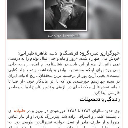
خبرگزاری مهر، گروه فرهنگ و ادب، طاهره طهرانی:
خودش می اظهار داشت: «روز و ماه و حتی سال تولدم را به درستی
نمی دانم، آن چه از این بابت در شناسنامه ام آمده، راه به جایی
نمی برد برای اینکه مستند به بیاض و یادداشت پشت جلد کتابی
نیست.» یحیی آرین پور از برجسته ترین محققان تاریخ ادبیات ایران
در سده چهاردهم خورشیدی بود که با اثر ماندگار خود، «از صبا تا
نیما»، نقش قابل ملاحظه ای در بازبینی و تدوین تاریخ ادبیات معاصر
فارسی ایفا کرد.
زندگی و تحصیلات
وی حدود سالهای ۱۲۸۴ تا ۱۲۸۶ خورشیدی در تبریز و در
خانواده
ای
با پیشینه علمی و اشرافی زاده شد. پدربزرگ پدری او از تبار عباس
میرزا و از طرف مادر از نسل خواجه نصیرالدین طوسی بود. به
همین خاطر بعضی او را شازده یحیی میرزا می نامیدند. دوران