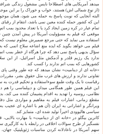
میدهد آمریکایی های اصطلاحا نایس مشغول زندگی شرافت
(از نوع شمالی اش) هستند، خواب و خوراک را بر این موج
البته آنجایی که نوبت پاسخ به حمله می شود، همان موج
این که کشور حمله کننده معین نمی باشد، انتقام از رقبای
تمام عیار در کره زمین ایجاد کرد یا با تعداد محدود بمب 
موقعی که فیلم به مسؤولیت آمریکا در پیش آمدن چنین فاج
استفاده می نماید که حتی مرجع ضمیرش معلوم نیست که د
فیلم می خواهد بگوید که ایده منع اشاعه سلاح اتمی که بعد
سؤال بدیهی پاسخ نمی دهد که چرا هرگاه از خطر بمب اتم
ندارد یک رژیم قلدر و آدمکش مثل اسرائیل، از این سلا
کشورهایی که بمب اتم ندارند را کسب کند.
«خانه ای از دینامیت» نشان میدهد که چه طور وقتی پا
تفاوتی ندارند و ارزش های غرب مثل حقوق بشر، مقررات ب
رقباست تا یک وقت طمع سوءاستفاده و تحکیم قدرت به س
این فیلم همین طور همگامی میدان و دیپلماسی را هم در
نظامی، روسیه را تهدید به اقدام پشیمان کننده می کند، ب
ویرانگر و اشاراتی به ایران (آن هم با اشاره ای عجیب به
سیاسی هالیوودی اخیراً تولید شده ای، متمایز کند.
کاترین بیگلو در «خانه ای از دینامیت» با مهارت بالایی، 
نفسگیر از طرح سوالات اخلاقی در رابطه با به کارگیری سلاح
سهم آمریکا در ناعادلانه کردن مناسبات ژئوپلیتیک جهان