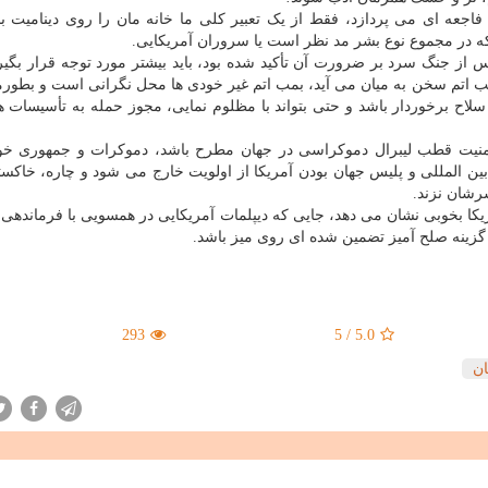
جعه ای می پردازد، فقط از یک تعبیر کلی ما خانه مان را روی دینامیت بن
در مجموع نوع بشر مد نظر است یا سروران آمریکایی.
 از جنگ سرد بر ضرورت آن تأکید شده بود، باید بیشتر مورد توجه قرار بگیرد
 اتم سخن به میان می آید، بمب اتم غیر خودی ها محل نگرانی است و بطورم
سلاح برخوردار باشد و حتی بتواند با مظلوم نمایی، مجوز حمله به تأسیسات 
امنیت قطب لیبرال دموکراسی در جهان مطرح باشد، دموکرات و جمهوری خوا
ین المللی و پلیس جهان بودن آمریکا از اولویت خارج می شود و چاره، خاکس
رشان نزند.
ریکا بخوبی نشان می دهد، جایی که دیپلمات آمریکایی در همسویی با فرماندهی
ه گزینه صلح آمیز تضمین شده ای روی میز باشد.
293
5
/
5.0
ان