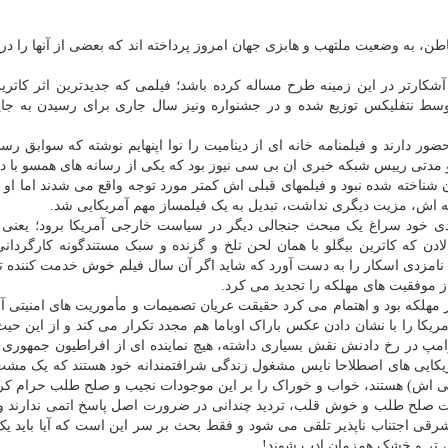
طن، به وضعیت ملتهب و هابزی جهان امروز پرداخته اند که بعضی از آنها را در 
 آشکارتر در این زمینه طرح مساله کرده باشد؛ فیلمی که جدیدترین اثر کاترین
وسط نتفلیکس توزیع شده و در جشنواره ونیز سال جاری برای رسیدن به جای
ضور دارند و فیلمنامه خانه ای از دینامیت را نوا اپنهایم نوشته که سوابق رسا
 مدتی رییس شبکه خبری ان بی سی نیوز بود که یکی از رسانه های همسو با 
ن شناخته شده نبود و فیلمهای قبلی اش کمتر مورد توجه واقع می شدند اما او ب
اش، مزیت دیگری نداشت، تبدیل به یک فیلمساز مهم آمریکایی شد.
دی خود سراغ یک مبحث جنجالی دیگر در سیاست خارجی آمریکا برود؛ یعنی 
ادن که کاترین بیگلو با همان لحن تلخ و گزنده و سبک مستندگونه کارگردانی
ساخت و مجدداً در فصل جوایز مورد توجه قرار گرفت و ۵ نامزدی اسکار را به دست آورد که شاید اگر آن سال فیلم خوش خدمت کن
ز مهلکه بود و اهتمام می کرد حقیقت عریان تصمیمات و مأموریت های امنیتی آ
ریکا را با نشان دادن عکس باراک اوباما هم مجدد تکرار می کند و از این حیث
مپ در رخ دادنش نقش بسیاری داشته، هیچ نماینده ای از افراطیون جمهوری 
آمریکایی های اصطلاحا نایس مشغول زندگی شرافتمندانه خود هستند که یک مشت
ی اش) هستند، خواب و خوراک را بر این موجودات نجیب و صلح طلب حرام کرده
دات صلح طلب و خوش قلب، تردید چندانی در ضرورت اصل پاسخ اتمی ندارند و
 شرقی اجتناب ناپذیر تلقی می شود و فقط بحث بر سر این است که آیا باید یک
اتم، تر و خشک همزمان ادب شوند!