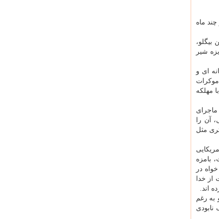
چند ماه
 بیگلو،
زه شیر
نه ای و
دموکرات
ا مهلکه
ماجرای
، آن را
نده تری مثل
مریکایی
، بامزه
خواه در
 از خدا
 اند.
 به رغم
 نابودی