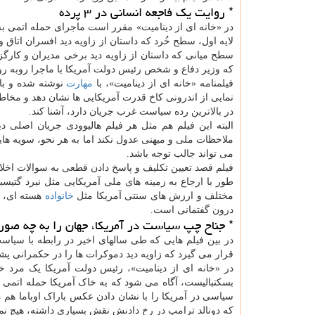
* روایت یک فاجعه انسانی در ۳ پرده
لایه اول، سطح خُرد که داستان از زاویه دید افسران اتاق
سطح میانی که داستان از زاویه دید برخی مدیران و کارگزا
که وزیر دفاع و شخص رئیس دولت آمریکا با ماجرا روبه ر
فیلمنامه «خانه ای از دینامیت»، با
مهارت
نوشته شده و با 
نمایی از اندرونی کاخ قدرت آمریکایی ها نشان دهد و مخا
در بالاترین رده سیاست غرب جریان دارد، آشنا کند.
البته این فیلم هم مثل هر فیلم هالیوودی جریان اصلی
ملاحظات ملی و میهنی عدول نکند اما به هر نحو، سویه ه
می تواند جالب توجه باشد.
فیلم قصد تعیین تکلیف و پاسخ دادن قطعی به سوالات اخلاق
طور با ارجاع به زمینه های ملی آمریکایی مثل نبرد گتیس
مختلف و ارزش های سنتی آمریکا مثل
خانواده
هسته ای، ت
درون گفتمانی است.
* جناح چپ سیاست در آمریکا، جهان را به چه صور
در بین فیلم هایی که طی سالهای اخیر در رابطه با سیاست 
قرار می گیرد که زاویه دید دموکرات ها را در حکمرانی پشت
در «خانه ای از دینامیت»، رئیس دولت آمریکا یک م
بسکتبالیست، آگاه می شود که به خاک آمریکا حمله اتمی ش
سیاسی در آمریکا را با نشان دادن عکس باراک اوباما هم
که دونالد ترامپ در رخ دادنش نقش بسیاری داشته، هیچ نما