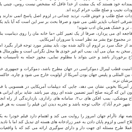
مندانه خود هستند که یک مشت از خدا غافل که مشخص نیست روس، چینی یا 
ودات نجیب و صلح طلب حرام کرده اند.
ودات صلح طلب و خوش قلب، تردید چندانی در لزوم اصل پاسخ اتمی ندارند و
 شرقی اجتناب ناپذیر تلقی می شود و صرفا بحث بر سر این است که آیا باید یک
اتم، تر و خشک همزمان ادب شوند!
عه ای می پردازد، صرفا از یک تعبیر کلی «ما خانه مان را روی دینامیت بنا
ر مجموع نوع بشر مد نظر است یا سروران آمریکایی.
 از جنگ سرد بر لزوم آن تاکید شده بود، باید بیشتر مورد توجه قرار بگیرد اما
 سخن به میان می آید، بمب اتم غیر خودی ها محل نگرانی است و بطورمثال ه
ح برخوردار باشد و حتی بتواند با مظلوم نمایی، مجوز حمله به تأسیسات ه
ی امنیت قطب لیبرال دموکراسی در جهان مطرح باشد، دموکرات و جمهوری خوا
ین المللی و پلیس جهان بودن آمریکا از اولویت خارج می شود و چاره، خاکس
رشان نزند.
 آمریکا بخوبی نشان می دهد، جایی که دیپلمات آمریکایی در همسویی با فر
دون این که گزینه صلح آمیز تضمین شده ای روی میز باشد. شاید برای ایرانی ها
مقطع زمانی، اشارات فیلم به مفاهیم و مواردی مثل دفاع موشکی، بمب افکن های ب۲، سامانه های راداری، بازدارندگی
 شهر خرم آباد!)، جالب توجه باشد و تجربه دیدن این فیلم را نسبت به هر فیل
قصه نهاد ناآرام جهان امروز را روایت می کند و اهتمام دارد فیلم خودرا به ی
 اتمی و لزوم پایان دادن به عمر زرادخانه های هسته ای تبدیل کند اما با نادید
، عملا طرح مسئله ای جهت دار و دارای سوگیری ارائه می کند که با واقعیات