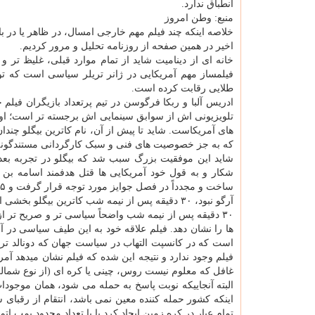
انطباق ندارد.
منبع: وطن امروز
خلاصه اینکه چند فیلم مهم خارجی امسال، در ظاهر یا در با
اخیر در همین صفحه از روزنامه تحلیل و مرور کردیم.
خانه ای از دینامیت شاید از تمام موارد قبلی، غلیظ تر و
فیلمساز مهم آمریکایی در ژانر تریلر سیاسی است که ت
طلایی رقابت کرده است.
ادریس آلبا و ربکا فرگوسن در تیم پرتعداد بازیگران فیلم ح
تلویزیونی اش از سوابق سینمایی اش برجسته تر است؛ او
های آمریکاست. شاید تا پیش از آن، نام کاترین بیگلو چندا
که به جز خصوصیت های فنی و سبک کارگردانی مستندگونه 
شاید این موفقیت بزرگ سبب شد که بیگلو در تجربه بع
شکار و به قول خود آمریکایی ها قتل هدفمند اسامه بن ل
آرگو نبود، ۳۰ دقیقه پس از نیمه شب کاترین بیگلو بخشی از موفقیت های مهلکه را تجدید می کرد.
۳۰ دقیقه پس از نیمه شب واضحاً سیاسی تر و صریح تر ا
ها را نشان دهد. فیلم علاقه خود به این طیف سیاسی در آم
است که در کانسپت التهاب در سیاست جهان که دونالد ترا
فیلم وجود ندارد و نتیجه این شده که فیلم نشان میدهد 
غافل که معلوم نیست روس، چینی یا کره ای (از نوع شمال
البته آنجاییکه نوبت پاسخ به حمله می شود، همان موجو
اینکه کشور حمله کننده معین نمی باشد، انتقام از رقبای
تمام عیار در کره زمین ایجاد کرد یا با تعداد محدود بمب 