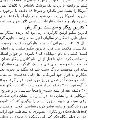
فیلم جدید کاترین بیگلو در چنین کانسپتی از معادلات جهانی
فیلم در رابطه با پرتاب یک موشک ناشناس با کلاهک اتم
آمریکا را پشت سر بگذارد
مدیریت آمریکا روایت می شود و در رابطه با دغدغه های 
سطح جهان و واقعیات تنازعات سیاسی کلان طرح مسئله م
* کاترین بیگلو و سیاست در آثارش
کاترین بیگلو اولین کارگردان زنی بود که برنده اسکار 
اعتبار جایزه اسکار در سالهای اخیر لطمه زده، با جایزه گر
سال ۲۰۰۹، در دورانی که اوباما بتازگی به قدرت 
افغانستان ملامت می کرد، کاترین بیگلو فیلمی در رابطه 
را تصاحب کرد. شاید تا قبل از آن، نام کاترین بیگلو چندان
که به جز خصوصیت های فنی و سبک کارگردانی مستندگونه 
شاید این موفقیت بزرگ سبب شد که بیگلو در تجربه بعد
شکار و به قول خود آمریکایی ها «قتل هدفمند» اسامه بن 
«آرگو» نبود، «۳۰ دقیقه بعد از نیمه شب» کاترین بیگلو بخشی از موفقیتهای «مهلکه» را تجدید می کرد.
«۳۰ دقیقه بعد از نیمه شب» واضحاً سیاسی تر و صریح
آمریکایی ها را نشان دهد. در آن زمان، نشان دادن شکنجه
نوعی سینمای شبیه به ژورنالیسم را پیگیری کند که تلفیق
مرده باد گفتن و بیانیه صادر کردن سیاسی. گویی او قص
(Rorschach test) روانکاوان، تصویری به مخاطب 
شده در فیلم بیگلو فکر کند. این رویکرد تا حدودی در «خان