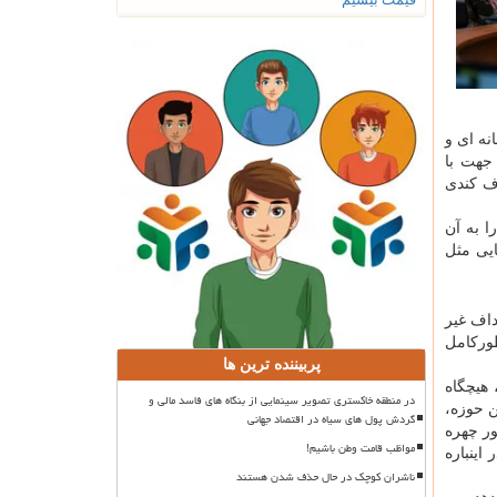
نه ای و
جهت با
اف کندی
یاز بالای ۷۹ از ۱۰۰ را به دست آورد و متاکریتیک هم امتیاز ۷۵ درصد را به آن
ایی مثل
داف غیر
طورکامل
پربیننده ترین ها
 هیچگاه
در منطقه خاکستری تصویر سینمایی از بنگاه های فاسد مالی و
ن حوزه،
گردش پول های سیاه در اقتصاد جهانی
ور چهره
مواظب قامت وطن باشیم!
ینباره
ناشران کوچک در حال حذف شدن هستند