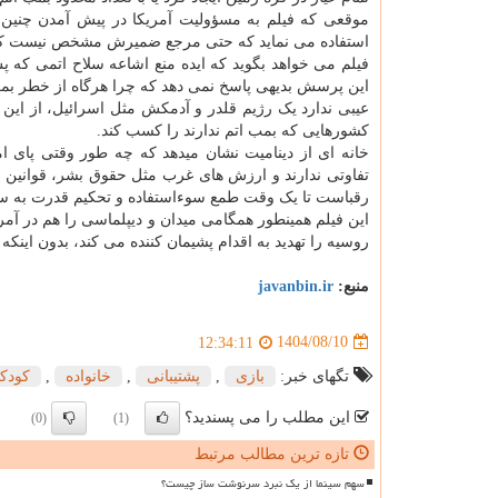
موقعی که فیلم به مسؤولیت آمریکا در پیش آمدن چنین فا
استفاده می نماید که حتی مرجع ضمیرش مشخص نیست که 
فیلم می خواهد بگوید که ایده منع اشاعه سلاح اتمی که پس
این پرسش بدیهی پاسخ نمی دهد که چرا هرگاه از خطر بمب
عیبی ندارد یک رژیم قلدر و آدمکش مثل اسرائیل، از این 
کشورهایی که بمب اتم ندارند را کسب کند.
خانه ای از دینامیت نشان میدهد که چه طور وقتی پای 
تفاوتی ندارند و ارزش های غرب مثل حقوق بشر، قوانین ب
رقباست تا یک وقت طمع سوءاستفاده و تحکیم قدرت به س
این فیلم همینطور همگامی میدان و دیپلماسی را هم در آم
روسیه را تهدید به اقدام پشیمان کننده می کند، بدون اینک
منبع:
javanbin.ir
1404/08/10
12:34:11
تگهای خبر:
بازی
,
پشتیبانی
,
خانواده
,
كودك
این مطلب را می پسندید؟
(0)
(1)
تازه ترین مطالب مرتبط
سهم سینما از یک نبرد سرنوشت ساز چیست؟