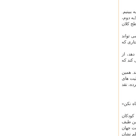
 ماجرای حمله اتمی به شیکاگو را در زمان فیزیکی برابر با زمان دراماتیک با روایتی غیرخطی در ۳ لایه ببینیم.
یه دوم،
طح کلان
ی تواند
تاری که
هد، از
 کند که
د. همین
لیت های
ده، نقد
اه نکن»
کودکان
این طیف
ست جهان
لم نشان