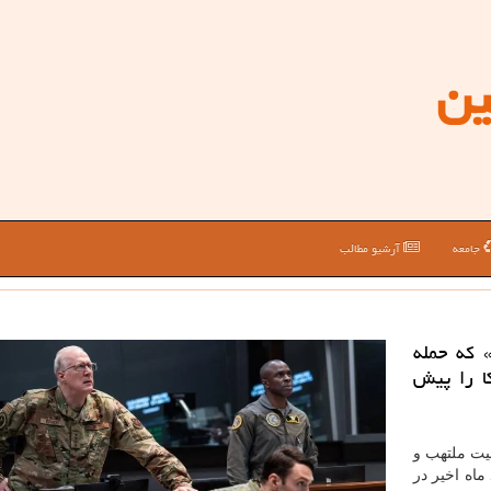
ین
جامعه
آرشیو مطالب
» که حمله
کا را پیش
یت ملتهب و
 ماه اخیر در