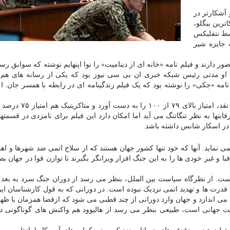
 آشکارتر در
ترین بیگلو،
سط نتفلیکس
 جایزه شیر
ور دارند و فیلم نامه «خانه ای از دینامیت» را نوا اپنهایم نوشته که سوابق رسا
او مدتی رئیس شبکه خبری ان بی سی نیوز بود که یکی از رسانه های هم 
نامه «جکی» را نوشته بود که یک فیلم زندگینامه ای در رابطه با همسر جان. 
«خانه ای از دینامیت» در پایگاه راتن تومیتوز برمبنای ۱۹۰ نقد، امت
ها به نظر تنگاتنگ می آید اما امکان دارد این فیلم برای نامزدی در قسمته
 در اسکار شانس داشته باشد.
 نماید. آنها که خود تنها کشور جهان هستند که از سلاح اتمی ضد شهرها و اه
ا و غیر خودی ها را به این جنگ افزار ویرانگر بگیرند تا توازن قوا در جهان ب
نی است. از نظرگاه سیاست بین الملل، بنظر می رسد از دوران جنگ سرد به بعد،
قدرت ها و تهدید اتمی نزدیک نبوده است. در دورانی که به قول کارشناسان ای
 اندازد و جهان وارد دورانی از چند قطبی می شود که ازقضا همزمان با ظه
جهانی است، طبیعی بنظر می رسد از هالیوود هم واکنش های گوناگونی در ا