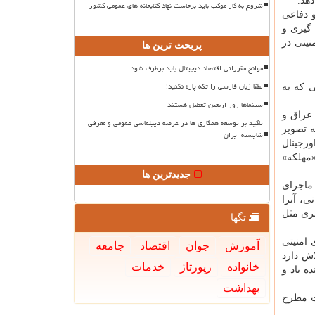
دهد.
شروع به کار موکب باید برخاست نهاد کتابخانه های عمومی کشور
و دفاعی
یم گیری و
نیتی در
پربحث ترین ها
موانع مقرراتی اقتصاد دیجیتال باید برطرف شود
لطفا زبان فارسی را تکه پاره نکنید!
ی که به
سینماها روز اربعین تعطیل هستند
 عراق و
تاکید بر توسعه همکاری ها در عرصه دیپلماسی عمومی و معرفی
ه تصویر
شایسته ایران
فیلم نامه اورجینال
«مهلکه»
جدیدترین ها
ماجرای
ی، آنرا
نده تری مثل
تگها
 امنیتی
آموزش
جوان
اقتصاد
جامعه
اش دارد
خانواده
رپورتاژ
خدمات
ه باد و
بهداشت
لات مطرح