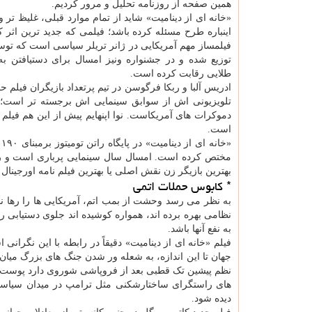
همین صفحه از روزنامه تحلیل و مرور کردیم.
«خانه ای از دینامیت» شاید از تمام موارد قبلی، غلیظ تر و
اینباره طرح مسئله کرده باشد؛ فیلمی که جدید ترین اثر کا
فیلمساز مهم آمریکایی در ژانر تریلر سیاسی است که تو
توزیع شده و در جشنواره ونیز امسال برای دستیافتن به
طلایی رقابت کرده است.
ادریس آلبا و ربکا فرگوسن در تیم پرتعداد بازیگران فیلم حض
تلویزیونی اش از سوابق سینمایی اش برجسته تر است؛ 
دموکرات های آمریکاست. نوا اپنهایم پیش از این هم فیلم 
است.
مختص کرده است. امسال سال سینمایی پرباری است و رقابت
بهترین بازیگر زن نقش اصلی یا بهترین فیلم نامه اورجینال
* کابوس حملات اتمی
به نظر می رسد وحشت از بمب اتم، آمریکایی ها را رها نمی
نظامی بهره برده اند، همواره کوشیده اند جلوی دستیابی رقب
به نفع آنها باشد.
فیلم «خانه ای از دینامیت» دقیقاً در رابطه با این نگرا
جهان تا این اندازه، به شعله ور شدن جنگ های بزرگ میان 
نظم پیشین تک قطبی بعد از فروپاشی شوروی دارد پوست می
های راستگرای ساختارشکنی مثل ترامپ در میدان سیاست 
دیده شود.