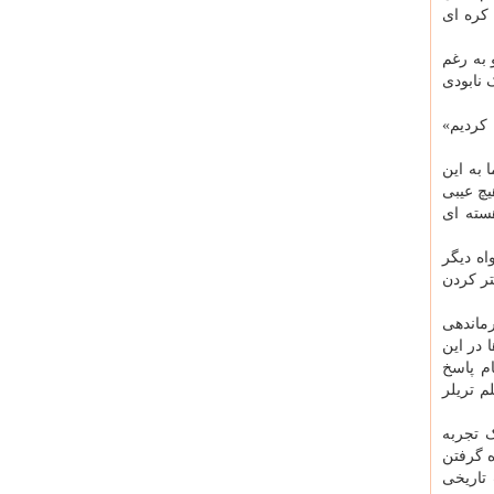
کره ای
 به رغم
 نابودی
 کردیم»
 به این
یچ عیبی
سته ای
ه دیگر
تر کردن
ماندهی
 در این
 از راه انجام پاسخ
م تریلر
ک تجربه
ه گرفتن
 تاریخی