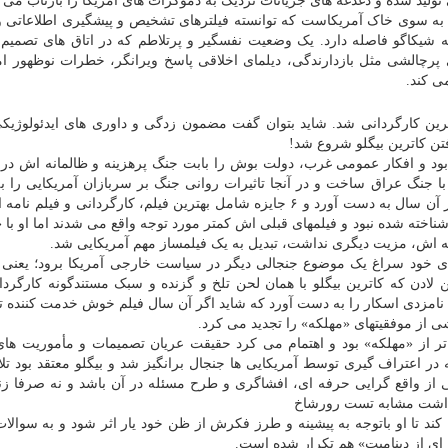
 تولید شده و دغدغه های جریانات نزدیک به دموکرات های آمریکا را بازتاب می 
ی به سوی خاک آمریکاست که توانسته فیلترهای تشخیص و پیشگیری اطلاعاتی 
 و صرفا ۱۸ دقیقه تا برخورد به شیکاگو فاصله دارد. یک وضعیت نفسگیر و پرتلاطم که در اتاق های تصم
پرچالشی مثل بازدارندگی، دیلمای اخلاقی پاسخ ویرانگر، خطرات نوظهور ام
ی کند.
بهترین کارگردانی شد. شاید بتوان گفت مضمون زدگی و داوری های ایدئولوژیک
فتن کاترین بیگلو شروع شد!
رسیده بود و افکار عمومی غرب، دولت بوش را بابت جنگ پرهزینه و ظالمانه اش در
با جنگ عراق ساخت و در آنجا تاثیرات روانی جنگ بر سربازان آمریکایی را ب
کشید؛ فیلمی به نام «مهلکه» که ۹ نامزدی در جوایز اسکار آن سال به دست آورد و ۶ جایزه شامل بهترین فیلم، کارگردانی و 
 شناخته شده نبود و فیلمهای قبلی اش کمتر مورد توجه واقع می شدند اما او با 
اش، مزیت دیگری نداشت، تبدیل به یک فیلمساز مهم آمریکایی شد.
ی خود سراغ یک موضوع جنجالی دیگر در سیاست خارجی آمریکا برود؛ یعنی 
لادن که کاترین بیگلو با همان لحن تلخ و گزنده و سبک مستندگونه کارگردان
ساخت و مجدداً در فصل جوایز مورد توجه قرار گرفت و ۵ نامزدی اسکار را به دست آورد که شاید اگر آن سال فیلم خوش خدمت کن
 تر از «مهلکه» بود و اهتمام می کرد حقیقت عریان تصمیمات و مأموریت های
 در اعتراف گیری توسط آمریکایی ها جنجال برانگیز شد و بیگلو معتقد بود تل
ی از واقع گرایی حرفه ای، افشاگری و طرح مسئله در آن باشد و نه صرفا زند
د داشت مشابه تست رورشاخ
خود ارائه کند تا او باتوجه به پیشینه و طرز فکرش از ظن خود یار اثر شود و به سوا
ه ای از دینامیت» هم تکرار شده است.