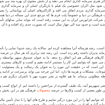
ثر هنری سرمایه گذاری انجام می دهند و از بخش معنوی آن بهره مند می شوند
 شود مثل اکران خصوصی یک فیلم با بازیگران اصلی آن و سرمایه گذاری ب
سرمایه گذاری مردم اتفاق می افتد و کاراکترهای اصلی آن پویانمائی را ب
ت فرهنگی در دنیا و خصوصاً پلت فرم ها که مرجع جدی این مساله در دنیا هست
نی شرکت فرابورس ایران به این سمت رفته است که بتواند سایر مدلهای تأم
ر جدید است و حدود سه الی چهار سال است که بصورت جدی راه افتاده و تا آن 
 است، رشد هرساله آنرا مشاهده کرده ایم. سالانه یک رشد حدودا نمایی را تأم
مایه پذیران داشته رقم زده است. این رشد چند برابری که هر سال در عرصه
رهای فرهنگی هم این اتفاق رخ بدهد. ما به عنوان صندوق سپهر بواسطه ر
نی می شود که بتوانیم این کار را مستمر ادامه دهیم و کسب و کارهای بیشتری ر
یتی این است که در حقیقت این مورد را به عنوان یک رسالت و یک مسئولیت 
ت، مشکلات و هزینه ها دارد. اما این چرخه می تواند پرسرعت تر ادامه پید
ه مطلوبی برساند. ما هم علاوه بر نشر سوره مهر با ناشران دیگری هم در
ی سپهرینو آمد، یک طیف گسترده از مراجعین را داشته ایم. از انواع کسب و
همین طور بعضی از کسب وکارها در عرصه
محصولات
فرهنگی هم در این بخش 
که بتوانیم آنها را در این مورد درگیر نماییم و طرح های آنها را با مدل تأمین م
ایه گذاری افراد می توانند به سایت تأمین مالی جمعی سپهرینو مراجعه نمایند.