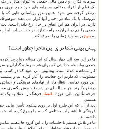
سرمایه گذاری و تأمین مالی جمعی به عنوان مثال در یک ا
یک فیلم از افراد مختلف سرمایه های خرد جمع آوری می
درنظر گرفته می شود. همین طور پویانمائی هایی که با 
عروسک یا یک نماد در اختیار آنها قرار می دهند. موضوعا
دارند. در ایران هم این اتفاق در حال رخ دادن است. یع
جمعی را هم در ایران به راه بیندازد. در حقیقت این ابزا
به
بلوغ
برسد باید زمانی را صرف کند.
پیش بینی شما برای این ماجرا چطور است؟
ما در این سه الی چهار سال که این مساله رواج پیدا کرده
جمعی بواسطه جذابیتی که برای هم سرمایه گذاران و سر
کار مشاهده شده است، پیشبینی می شود که در کسب و کا
مسئولیتی که داریم این فعالیت را آغاز کرده ایم و پیشبی
این مورد نماییم. انتظارمان از نهادهای فرهنگی و حما
درنظر بگیرند. هر مساله ای در شروع خودش یکسری موضوعا
چرخه تأمین مالی حوزه
اقتصاد
فرهنگ را عملا به یک نقط
هستیم.
بعد از آن که این طرح اول بر روی سکوی تأمین مالی جمع
فرهنگی تا انتشارات مختلفی که به ما رجوع کرده اند. 
داشته اند.
ما در تلاش هستیم تا جلسات را با این گروه ها تنظیم نماییم 
در جریان قرار دهیم. مخاطبان برای اطلاع از طرح های سرم