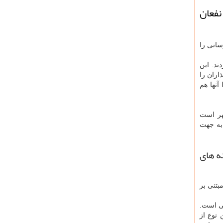
نفعان
سانی را
ند. این
رمایه گذاران را
نها هم
هر است
 به جهت
ه های
م مبتنی بر
هی است.
 نوع از