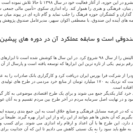
و فناوری سپهر به عنوان یکی از نهادهای پیشرو در این حوزه، از آغاز فعالیت خود در سال ۱۳۹۸ تا
نیان، فرهنگی و هنری را هموار کند. راه اندازی سکوی «تأمین مالی جمعی س
گذاران و کنشگران حوزه فرهنگ را جلب نماید و گام تازه ای در پیوند میان س
مه های آینده این صندوق، با مصطفی اکوان سپهر، مدیرعامل صندوق پژوهش و
دوقی است و سابقه عملکرد آن در دوره های پیشین 
صندوق سپهر از سال ۹۷ مجوز فعالیت خودرا دریافت و فعالیتش را از سال ۹۸ شروع کرد. در این سال ها کوشش شده است تا 
بزنیم. یکی از تازه ترین این ابزارها که توسعه یافته است و پارسال از آن 
را از شرکت فرا بورس ایران دریافت کرد و کارگزاری بانک صادرات را به عنو
مالی ناظر قرار داد. اکنون حدود ۱۲ طرح به راه افتاده است که نزدیک به ۱۷۰ میلیارد تومان از منابع خرد مردمی در طرح ها
فتاده است.
خرد کنار یکدیگر جمع می شوند و برای یک طرح اقتصادی موضوعی به کار گر
 و در نهایت اصل سرمایه مردم در آخر طرح بین مردم تقسیم و به آنان عود
که در عرصه مسایل فرهنگی و صنایع خلاق است به این جمع بندی رسیده ایم 
م که آن بخش ها هم بتوانند از این راه و از این ابزار بهره گیرند. طبیعتاً ن
ارد، این طرح ها با آن اعداد و ارقام راه اندازی می شوند. برای کسب و 
ه طبع باید سود را به یک نسبتی کاهش می دادیم تا این که آن جذابیت برا