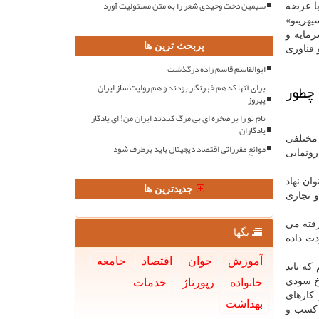
سیمین دخت وحیدی شعر را به متن مسئولیت آورد
 حالا تلاش نموده است با عرضه
پهرینو»
رمایه و
پربحث ترین ها
 فناوری
ابوالقاسم قاسم زاده درگذشت
چطور
برای آنها که هم خبرنگار بودند و هم روایت ساز ایران
پیروز
نام تو را بر صخره ای بی مرگ کندند ایران من! ای یادگار
یادگاران
ابزارهای مختلفی
موانع مقرراتی اقتصاد دیجیتال باید برطرف شود
رونمایی
ان نهاد
جدیدترین ها
ی تولیدی و تجاری
فته می
تگها
ت داده
آموزش
جوان
اقتصاد
جامعه
که باید
رخ سودی
خانواده
رپورتاژ
خدمات
کارهای
بهداشت
ی کسب و