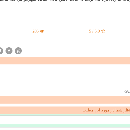
206
5
/
5.0
ران
ظر شما در مورد این مطلب