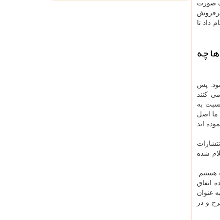
دف صورت
پرفروش
 داد تا
ها چه
ود. پس
می کنند
سبت به
 ما اصل
وده اند
تشارات
لام شده
هستیم.
 اتفاق
ه عنوان
رح و در