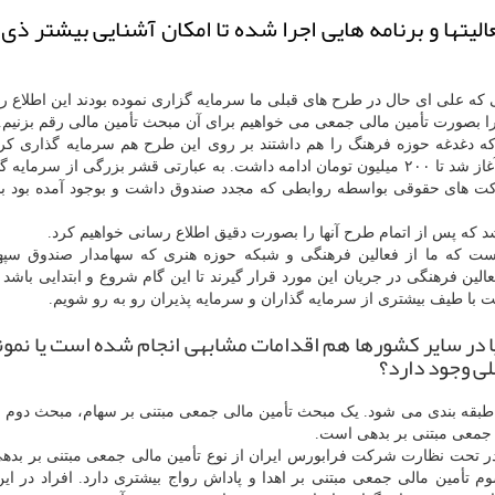
لیتها و برنامه هایی اجرا شده تا امکان آشنایی بیشتر ذی 
که علی ای حال در طرح های قبلی ما سرمایه گزاری نموده بودند این اطلاع ر
ی را بصورت تأمین مالی جمعی می خواهیم برای آن مبحث تأمین مالی رقم بزنیم.
که دغدغه حوزه فرهنگ را هم داشتند بر روی این طرح هم سرمایه گذاری کرد
سرمایه گذاری حتی با مبالغ کم و زیاد از ۵۰۰ هزار تومان آغاز شد تا ۲۰۰ میلیون تومان ادامه داشت. به عبارتی قشر بزرگی از س
کت های حقوقی بواسطه روابطی که مجدد صندوق داشت و بوجود آمده بود با آ
د که پس از اتمام طرح آنها را بصورت دقیق اطلاع رسانی خواهیم کرد.
ت که ما از فعالین فرهنگی و شبکه حوزه هنری که سهامدار صندوق سپ
ین فرهنگی در جریان این مورد قرار گیرند تا این گام شروع و ابتدایی باشد
یقت با طیف بیشتری از سرمایه گذاران و سرمایه پذیران رو به رو شویم.
یا در سایر کشورها هم اقدامات مشابهی انجام شده است یا نمون
لی وجود دارد؟
عی در دنیا برمبنای ۴ سرفصل کلی طبقه بندی می شود. یک مبحث تأمین مالی جمعی مبتنی بر سهام، مبحث دو
 جمعی مبتنی بر بدهی است.
 در تحت نظارت شرکت فرابورس ایران از نوع تأمین مالی جمعی مبتنی بر بد
 تأمین مالی جمعی مبتنی بر اهدا و پاداش رواج بیشتری دارد. افراد در این