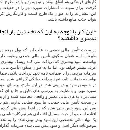
کارهای فرهنگی هم اتفاق بیفتد و توجیه پذیر باشد. طرح 
گرفت. برای نمونه ما انتشارات سوره مهر را در حقیقت 
این انتشارات را به عنوان یک طرح کسب و کار نگارش کردی
بتواند جذب منابع داشته باشد.
*این کار با توجه به این که نخستین بار 
تدبیری داشتید؟
در مبحث تأمین مالی جمعی به علت این که پول مردم درگ
طبیعتاً ما به عنوان سکوی تأمین مالی جمعی وظیفه داریم
بواسطه سود بیشتری که دریافت می کنند ریسک بیشتری هم
عرف بیشتر خواهد بود. اما ما به عنوان سکوی تأمین مالی
سرمایه مردمی را با ضمانت نامه تعهد پرداخت بانکی ضمان
بواسطه ضمانت نامه تعهد پرداخت بانکی گارانتی شده است
در خصوص سود پیش بینی شده در این طرح، برمبنای صو
سوره مهر، و با عنایت به بررسی های دقیق و جامع ای که
مبنی بر داده های مالی معتبر و واقعی محاسبه شده و از پ
در مبحث تأمین مالی جمعی، ما سود قطعی نداریم. هم 
پس این سود پیش بینی شده که در اینجا پیش بینی کرده
افتاده است و از حیث مسایل اقتصادی هم تیم کارشناسی و
یک نهاد مالی تخصصی این سود پیش بینی شده را به تحقق 
موضوعات دیگر اصل و سود پیش بینی شده سرمایه گذاران و م