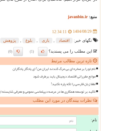
منبع:
javanbin.ir
1404/08/29
12:34:11
تگهای خبر:
اقتصاد
,
بازی
,
بلوغ
,
پژوهش
این مطلب را می پسندید؟
(0)
(1)
تازه ترین مطالب مرتبط
نام تو را بر صخره ای بی مرگ کندند ایران من! ای یادگار یادگاران
موانع مقرراتی اقتصاد دیجیتال باید برطرف شود
لطفا زبان فارسی را تکه پاره نکنید!
تاکید بر توسعه همکاری ها در عرصه دیپلماسی عمومی و معرفی شایسته ای
نظرات بینندگان در مورد این مطلب
ن
نام: