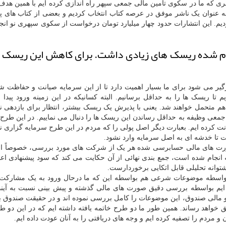
آخری که ما در سکوی تأمین مالی جمعی سپهر راه اندازی کرده ایم با همین ه
به عنوان یک ناشر موفق در عرصه کتاب انتخاب کردیم و بعضی از کتاب های 
م. این انتشارات حدود چهار میلیارد تومان درخواست از سکوی سپهری نو انجام
انجام شده ریسک های زیادی داشت. برای کاهش این ریسک 
یر می شود برای ما بسیار اهمیت دارد تا از این سرمایه صیانت و حفاظت ش
 تا ریسک ها را به حداقل برسانیم. البته کسانیکه در این زمینه ورود پیدا 
 متحمل خواهند شد. یعنی با پذیرش یک ریسک بیشتر، انتظار برای بازدهی ن
 جمعی وظیفه به حداقل رساندن این ریسک ها را دنبال می نماییم. در این طرح
ت کرده ایم. بعبارت دیگر اصل پولی را که مردم در این طرح سرمایه گزاری نم
 تا خدشه ای به اصل سرمایه وارد نشود.
رت های مالی حسابرسی شده هر یک از شرکت های مورد بررسی، خصوصاً ان
 انجام شده است، جمع بندی نهائی از آن حکایت می کند که سود پیشنهادی اع
شتوانه تحلیلی قابل اتکایی برخوردارست.
بواسطه موضوعات شرعی هم بواسطه این که ما درحال ورود به یک مشارکت 
 ایم بواسطه بررسی دقیق صورت های مالی گذشته و پیش بینی نسبت به آینده
 مالی صندوق، این موضوعات را کامل بررسی نموده اند و در حقیقت صندوق ب
خواهد رساند. همین طور ما دو طرح خاتمه یافته داشته ایم که در این دو ط
ردم را تصفیه کرده ایم و وجه های دریافتی را به آنان عودت داده ایم.