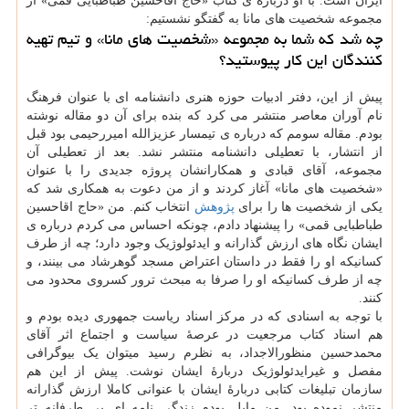
ایران است. با او درباره ی کتاب «حاج اقاحسین طباطبایی قمی» از
مجموعه شخصیت های مانا به گفتگو نشستیم:
چه شد که شما به مجموعه «شخصیت های مانا» و تیم تهیه
کنندگان این کار پیوستید؟
پیش از این، دفتر ادبیات حوزه هنری دانشنامه ای با عنوان فرهنگ
نام آوران معاصر منتشر می کرد که بنده برای آن دو مقاله نوشته
بودم. مقاله سومم که درباره ی تیمسار عزیزالله امیررحیمی بود قبل
از انتشار، با تعطیلی دانشنامه منتشر نشد. بعد از تعطیلی آن
مجموعه، آقای قبادی و همکارانشان پروژه جدیدی را با عنوان
«شخصیت های مانا» آغاز کردند و از من دعوت به همکاری شد که
یکی از شخصیت ها را برای
پژوهش
انتخاب کنم. من «حاج اقاحسین
طباطبایی قمی» را پیشنهاد دادم، چونکه احساس می کردم درباره ی
ایشان نگاه های ارزش گذارانه و ایدئولوژیک وجود دارد؛ چه از طرف
کسانیکه او را فقط در داستان اعتراض مسجد گوهرشاد می بینند، و
چه از طرف کسانیکه او را صرفا به مبحث ترور کسروی محدود می
کنند.
با توجه به اسنادی که در مرکز اسناد ریاست جمهوری دیده بودم و
هم اسناد کتاب مرجعیت در عرصهٔ سیاست و اجتماع اثر آقای
محمدحسین منظورالاجداد، به نظرم رسید میتوان یک بیوگرافی
مفصل و غیرایدئولوژیک دربارهٔ ایشان نوشت. پیش از این هم
سازمان تبلیغات کتابی دربارهٔ ایشان با عنوانی کاملا ارزش گذارانه
منتشر نموده بود. من مایل بودم زندگی نامه ای بی طرفانه تر