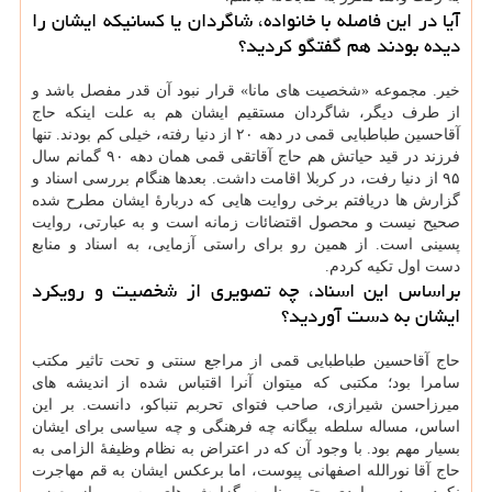
آیا در این فاصله با خانواده، شاگردان یا کسانیکه ایشان را
دیده بودند هم گفتگو کردید؟
خیر. مجموعه «شخصیت های مانا» قرار نبود آن قدر مفصل باشد و
از طرف دیگر، شاگردان مستقیم ایشان هم به علت اینکه حاج
آقاحسین طباطبایی قمی در دهه ۲۰ از دنیا رفته، خیلی کم بودند. تنها
فرزند در قید حیاتش هم حاج آقاتقی قمی همان دهه ۹۰ گمانم سال
۹۵ از دنیا رفت، در کربلا اقامت داشت. بعدها هنگام بررسی اسناد و
گزارش ها دریافتم برخی روایت هایی که دربارهٔ ایشان مطرح شده
صحیح نیست و محصول اقتضائات زمانه است و به عبارتی، روایت
پسینی است. از همین رو برای راستی آزمایی، به اسناد و منابع
دست اول تکیه کردم.
براساس این اسناد، چه تصویری از شخصیت و رویکرد
ایشان به دست آوردید؟
حاج آقاحسین طباطبایی قمی از مراجع سنتی و تحت تاثیر مکتب
سامرا بود؛ مکتبی که میتوان آنرا اقتباس شده از اندیشه های
میرزاحسن شیرازی، صاحب فتوای تحربم تنباکو، دانست. بر این
اساس، مساله سلطه بیگانه چه فرهنگی و چه سیاسی برای ایشان
بسیار مهم بود. با وجود آن که در اعتراض به نظام وظیفهٔ الزامی به
حاج آقا نورالله اصفهانی پیوست، اما برعکس ایشان به قم مهاجرت