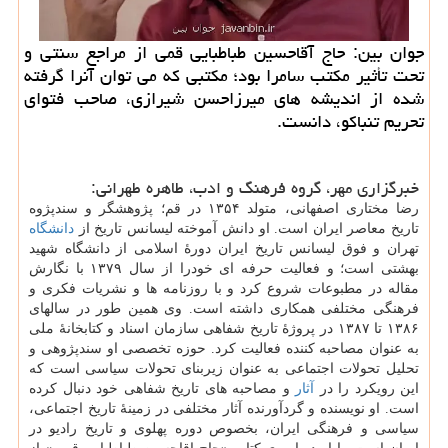
جوان بین: حاج آقاحسین طباطبایی قمی از مراجع سنتی و
تحت تأثیر مکتب سامرا بود؛ مکتبی که می توان آنرا گرفته
شده از اندیشه های میرزاحسن شیرازی، صاحب فتوای
تحریم تنباکو، دانست.
خبرگزاری مهر، گروه فرهنگ و ادب، طاهره طهرانی:
رضا مختاری اصفهانی، متولد ۱۳۵۴ در قم؛ پژوهشگر و سندپژوه
تاریخ معاصر ایران است. او دانش آموخته لیسانس تاریخ از
دانشگاه
تهران و فوق لیسانس تاریخ ایران دورهٔ اسلامی از دانشگاه شهید
بهشتی است؛ و فعالیت حرفه ای خودرا از سال ۱۳۷۹ با نگارش
مقاله در مطبوعات شروع کرد و با روزنامه ها و نشریات فکری و
فرهنگی مختلفی همکاری داشته است. وی همین طور در سالهای
۱۳۸۶ تا ۱۳۸۷ در پروژهٔ تاریخ شفاهی سازمان اسناد و کتابخانهٔ ملی
به عنوان مصاحبه کننده فعالیت کرد. حوزه تخصصی او سندپژوهی و
تحلیل تحولات اجتماعی به عنوان زیربنای تحولات سیاسی است که
این رویکرد را در
آثار
و مصاحبه های تاریخ شفاهی خود دنبال کرده
است. او نویسنده و گردآورنده آثار مختلفی در زمینهٔ تاریخ اجتماعی،
سیاسی و فرهنگی ایران، بخصوص دوره پهلوی و تاریخ رادیو در