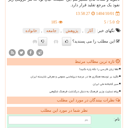
نفوذ یک مرجع تقلید قرار دارد.
1404/10/01
13:58:27
185
5
/
5.0
تگهای خبر:
آثار
,
پژوهش
,
جامعه
,
خانواده
این مطلب را می پسندید؟
(0)
(1)
تازه ترین مطالب مرتبط
لطفا زبان فارسی را تکه پاره نکنید!
تاکید بر توسعه همکاری ها در عرصه دیپلماسی عمومی و معرفی شایسته ایران
سیر کتابخانه ملی ایران
پیام تسلیت وزیر فرهنگ به دنبال درگذشت فرهنگ شکوهی
نظرات بینندگان در مورد این مطلب
نظر شما در مورد این مطلب
نام: