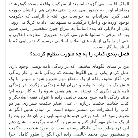
الملک اقامت می گزیند، اما بعد از سرکوب واقعهٔ مسجد گوهرشاد،
رضاشاه او را به حضور نمی پذیرد؛ حتی دعوتی هم از ایشان صورت
نمی گیرد. سرانجام، به خواست خود البته با الزامی که حکومت
بوجود آورده بود و اجازهٔ برگشت به مشهد نمی داد به کربلا می رود.
یکی از دلایلی که بنده اساساً به سراغ چنین شخصیتی رفتم، همین
بود که برخی داستانها تلاش می کردند تصویری متفاوت، انقلابی و
حتی او را یکی از پایه های انقلاب اسلامی ترسیم کنند؛ روایتی که با
اسناد سازگار نیست.
فصل بندی کتاب را به چه صورت تنظیم کردید؟
من بر مبنای الگوهای مختلفی که در زندگی نامه نویسی وجود دارد،
عمل کردم. یکی از این الگوها اینست که زندگی نامه از آغاز زندگی
فرد آغاز نشود، بلکه از یک مقطع مهم شروع شود و سپس با یک
فلش بک به تولد،
خانواده
و دوران اولیهٔ زندگی بازگردد. در زندگی
نامه های دیگری که نوشته ام، هم همین شیوه را به کار برده ام؛
مانند زندگی نامه شیخ محمد خالصی زاده با عنوان فقیه اصلاحگر و
کتاب حکایت حکمت درباره ی علی اصغر حکمت شیرازی. هر دو
کتاب را انتشارات نی منتشر نموده است. بر مبنای همین الگو به
نظرم رسید که مانند برخی فیلم های سینمایی و رمان ها، روایت را
از یک مقطع مهم آغاز کنم و سپس به گذشته برگردم تا نشان دهم
این فرد چطور به آن جایگاه رسیده است. در مورد شخصیت حکمت
و همینطور شیخ محمد خالصی زاده این الگو را بطور کامل اجرا