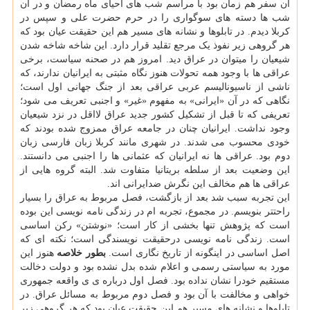
آن سفر هم زمان بود با مراسم شب های احیای ماه رمضان و در آن
شب ها دسته های سوگواری را در حرم حضرت علی و سپس در
کربلا دیدم. در تابلوها و نشانه های مسیر هم این حقیقت عیان بود که
هر گروهی زیر نفوذ یک مرجع تقلید قرار دارد. این شاخه شاخه شدن
شیعیان را میتوان در عراق دید. امروز هم در صحنه سیاست، برخی
عراقی ها با وجود همه تحولات هنوز نگاه مثبتی به ایرانیان ندارند، که
ناشی از ناسیونالیسم عربی عراقی بعد از جنگ جهانی اول است؛
نگاهی که در آن «ایرانی» به مفهوم «غیر» و اجنبی تعریف می شود؛
تعریفی که تا قبل از تشکیل کشور جدید عراق لااقل در نزد شیعیان
وجود نداشت. ایرانیان چنان در جامعه عراق ممزوج شده بودند که
خودی محسوب می شدند. در شهری مانند کربلا زبان فارسی زبان
دوم بود. عراقی ها نه ایرانیان که عثمانی ها را اجنبی می دانستند.
این وضعیت بعد از سلطه بریتانیا متفاوت شد. البته گروه هایی از
عراقی ها هم مخالف این نگرش ضدایرانی اند.
این تجربه سبب شد بعد از بازگشت، فصل مربوط به عراق را بسیار
راحتتر بنویسم. در مجموع، تجربه ام در زندگی نامه نویسی این بوده
است که پژوهش تنها بخشی از کار است؛ «نوشتن» رکن اساسی
است. زندگی نامه نویسی درحقیقت نویسندگی است؛ نکته ای که
اصل اساسی در اینگونه از تاریخ نگاری است.
بطور خلاصه
هنوز این
مورد به سیاستی رسمی و اعلام شده بدل نشده بود و دولت دخالت
مستقیم خودرا نشان نداده بود. فصل اول درباره ی ی واقعه جمهوری
خواهی و مخالفت با آن بود و فصل دوم مربوط به مسائل عراق. در
تابلوها و نشانه های مسیر هم این حقیقت عیان بود که هر گروهی زیر