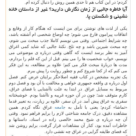
کردم؛ در این کتاب هم تا حدی همین روش را دنبال کرده ام.
آیا خاطره جالبی از زمان نگارش دارید؟ غیر از داستان خانه
نشینی و شکستن پا.
یکی از لذت های نوشتن برای من اینست که هنگام کار از وقایع و
اتفاقات پیرامون فارغ می شوم؛ چه اوضاع شخصی ام آشفته باشد،
چه شرایط اجتماعی. وقتی می نویسم کاملا جذب مبحث می شوم،
چه مبحث شیرین باشد و چه تلخ. نکتهٔ جالبی که شاید کمی اغراق
آمیز به نظر برسد اینست که گاهی وقتی درباره ی موضوعی می
نویسم، خواب شخصیت ها را می بینم. قبل از این که قلم را بردارم،
مدت ها دربارهٔ مبحث فکر می کنم؛ علاوه بر مطالعه، به این فکر
می کنم که از کجا شروع کنم و چطور روایت را پیش ببرم.
یک تجربه مشخص در کتاب فقیه اصلاحگر برایتان عرض کنم. فصل
اول درباره ی واقعه جمهوری خواهی و مخالفت با آن بود و فصل دوم
مربوط به مسایل عراق. در ابتدا به علت ناآشنایی با فضای عراق،
کارم متوقف شد؛ چون در آن حوزه غریبه و ناآشنا بودم. خوشبختانه
سفری به عراق پیش آمد. در آن سفر، علاوه بر زیارت، به تعبیر قدما
«تماشا» کردم؛ یعنی با تأمل به
جامعه
عراق نگاه کردم. همین
مشاهده دقیق، درک جامعه شناختی لازم را برایم فراهم نمود. وقتی
آن چه درباره ی شیخ محمد خالصی زاده در اسناد، داستانها و
خاطرات آمده بود، کنار آن مشاهدات قرار گرفت، برایم روشن شد
که فضای طایفه گرایی در عراق چه نقشی دارد.