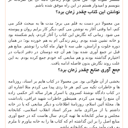
بنویسم و امیدوار هستم در این راه موفق شده باشم.
نوشتن این کتاب چقدر زمان برد؟
من معمولا دیر دست به قلم می برم؛ مدت ها به مبحث فکر می
کنم، اما وقتی آغاز به نوشتن می کنم، دیگر کار برایم روان و پیوسته
می شود. زمانی که نگارش این کتاب را آغاز کردم، پایم شکسته بود
و خانه نشین شده بودم. ریتم زندگی ام به هم خورده بود؛ در همان
دوره خلوت و آرامش، طی سه تا چهار ماه کتاب را نوشتم. منابع هم
قبل تر جمع آوری شده بود؛ هم آن چه دوستان در دفتر ادبیات در
اختیارم گذاشته بودند و هم منابعی که خودم جمع کرده بودم. به این
علت روند نگارش بدون فاصله ادامه یافت.
جمع آوری منابع چقدر زمان برد؟
بخشی از آن طولانی بود. من معمولا در کتاب هایم بر اسناد، روزنامه
ها و خاطرات تکیه می کنم. هر جا ردی پیدا می کردم مثلا اشاره ای
در کتاب دادگاه نوشتهٔ کسروی یا اسرار هزار ساله اثر حکمی زاده
آن منبع را تهیه می کردم. همینطور خاطرات شهید عراقی، یادداشت
ها، مجلهٔ آئین اسلام، روزنامهٔ اطلاعات و دیگر منابعی که یا در خانه
داشتم یا از مراکزی مانند مرکز اسناد انقلاب اسلامی، کتابخانه
مجلس و سایر کتابخانه ها تهیه کردم. سال هاست که در جمع آوری
منابع اصل را بر این گذاشته ام که کتاب ها را به خانه بیاورم تا ملزم
به رفت وآمد مکرر به کتابخانه نباشم.