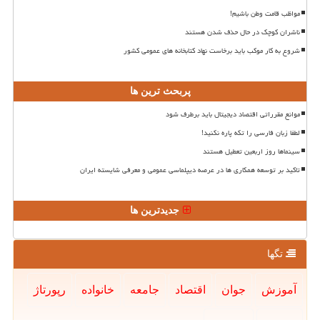
مواظب قامت وطن باشیم!
ناشران کوچک در حال حذف شدن هستند
شروع به کار موکب باید برخاست نهاد کتابخانه های عمومی کشور
پربحث ترین ها
موانع مقرراتی اقتصاد دیجیتال باید برطرف شود
لطفا زبان فارسی را تکه پاره نکنید!
سینماها روز اربعین تعطیل هستند
تاکید بر توسعه همکاری ها در عرصه دیپلماسی عمومی و معرفی شایسته ایران
جدیدترین ها
تگها
آموزش
جوان
اقتصاد
جامعه
خانواده
رپورتاژ