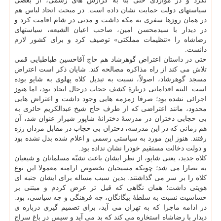
نکرد و در مواردی حتی بنا به گزارش های رسمی، از بعضی
سیاستهای دولت حمایت نشان داده است. در مبحث اتحاد لباس هم
در همان روزها سفری به مکه داشت و مدتی در شام اقامت کرد و
در دیدار با سیدمحسن امین، صاحب اعیان الشیعه، سیاستهای
رضاشاه را «تنظیمات مملکتی» توصیف کرد و برای کشور لازم
دانست.
حتی در داستان اعتراض گوهرشاد هم حاج آقاحسین طباطبایی قمی
تلاش می کند از راه مذاکره مصالحه کند. شایان ذکر است اعتراض
مسجد گوهرشاد، اصولاً، نسبت به تبدیل کلاه پهلوی به شاپو بوده
است. البته اقداماتی دربارهٔ کشف حجاب درحال ایجاد بود، اما هنوز
اجرائی نشده بود؛ صرفا زمزمه هایی وجود داشت و اعتراض هایی
محدود، مانند اعتراضی که از طرف حاج شیخ عبدالکریم حائری به
بی حجابی دختران در مدرسهٔ دخترانهٔ شاپور شیراز عنوان شد، آن
هم زمانی که در این مدرسه، دختران بی حجاب در مقابل مردان رژه
رفتند. هنوز این مورد به سیاستی رسمی و اعلام شده بدل نشده بود
و دولت دخالت مستقیم خودرا نشان نداده بود.
کلاه جدید، یعنی شاپو، از نظر ایشان باعث تشبّه مسلمانان و شیعیان
به نصارا می شد؛ چونکه مسیحیان بخصوص ارامنه معمولا این نوع
کلاه را بر سر می گذاشتند. بدین سبب مساله برای ایشان جنبه ای
هویتی داشت؛ همان نگاهی که قبل تر عرض کردم و مبتنی بر
حساسیت نسبت به سلطهٔ بیگانگان، چه فرهنگی و چه سیاسی، بود.
در ادامه ماجرا که به تهران می آید، برای تصمیم گیری درباره ی
دیدار با رضاشاه استخاره می کند که بد می آید و سپس در باغ سراج