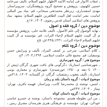
ـ عبقات الأنوار فی إمامه الائمه الاطهار علیهم السلام، تألیف میرحامد
حسین لکهنوی، پژوهش و تصحیح گروه پژوهشگران، سرویراستار:
مهدی اسفندیاری، زیرنظر محمدتقی سبحانی، قم: بنیاد بین المللی
امامت، نشر امامت اهل البیت الطاهرین علیهم السلام؛ مشهد: بنیاد
پژوهش های اسلامی آستان قدس رضوی، ۱۴۰۳، ۱۷ج.
موضوع دین / گروه فقه و اصول
ـ نهایه الوصول إلی علم الأصول، تألیف علامه حلی، پژوهش مؤسسه
ی آل البیت علیهم السلام لإحیاء التراث، قم: مؤسسه ی آل البیت
علیهم السلام لاحیاء التراث، ۱۴۳۱ـ۱۴۴۵ق، ۵ج.
موضوع دین / گروه کلام
ـ کلام اسلامی: شرحی بر کشف المراد، تألیف و ویرایش حسن
یوسفیان، قم: مجمع عالی حکمت اسلامی، ۱۳۹۴ـ۱۴۰۳، ۳ج.
موضوع هنر / گروه شهرسازی
ـ شهرشناسی استارباد: دگرگونی های بافت شهری گرگان (پیش از
۱۳۰۰ تا دهه ی ۱۳۵۰ خورشیدی): شهرسازی و معماری بومی
استارباد، تألیف یعقوب رشتچیان، گرگان: دَر گلستانه، ‫۱۴۰۳، ‫۳۱۸ص.‬‬‬‬
موضوع ادبیات / گروه داستان بلند و رمان
ـ لمس، نوشته ی محمدرضا کاتب، ویراستار: فهیمه باقری، تهران:
نیماژ ‫ ‫، ۱۴۰۳، ‫۴۴۷ص.‬‬‬‬‬‬
موضوع ادبیات / گروه داستان کوتاه
ـ من ابن بطوطه هستم: مجموعه داستان، نوشته ی خسرو عباسی
خودلان، تهران: مؤسسه ی فرهنگی هنری هنرمندان مشرق زمین ‫،