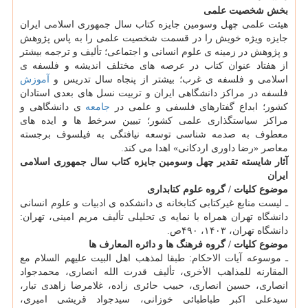
بخش شخصیت علمی
هیئت علمی چهل وسومین جایزه کتاب سال جمهوری اسلامی ایران
جایزه ویژه خویش را در قسمت شخصیت علمی را به پاس پژوهش
و پژوهش در زمینه ی علوم انسانی و اجتماعی؛ تألیف و ترجمه بیشتر
از هفتاد عنوان کتاب در عرصه های مختلف اندیشه و فلسفه ی
اسلامی و فلسفه ی غرب؛ بیشتر از پنجاه سال تدریس و
آموزش
فلسفه در مراکز دانشگاهی ایران و تربیت نسل های بعدی استادان
کشور؛ ابداع گفتارهای فلسفی و علمی در
جامعه
ی دانشگاهی و
مراکز سیاستگذاری علمی کشور؛ تبیین سرخط ها و ایده های
معطوف به صدمه شناسی توسعه نیافتگی به فیلسوف برجسته
معاصر «رضا داوری اردکانی» اهدا می کند.
آثار شایسته تقدیر چهل وسومین جایزه کتاب سال جمهوری اسلامی
ایران
موضوع کلیات / گروه علوم کتابداری
ـ لیست منابع غیرکتابی کتابخانه ی دانشکده ی ادبیات و علوم انسانی
دانشگاه تهران همراه با نمایه ی تحلیلی تألیف مریم امینی، تهران:
دانشگاه تهران، ‫۱۴۰۳، ۴۹۰ص.‬‬
موضوع کلیات / گروه فرهنگ ها و دائره المعارف ها
ـ موسوعه آیات الاحکام: طبقا لمذهب اهل البیت علیهم السلام مع
المقارنه للمذاهب الأخری، تألیف قدرت الله انصاری، محمدجواد
انصاری، حسین انصاری، حبیب حائری زاده، غلامرضا زاهدی تبار،
سیدعلی اکبر طباطبائی خوزانی، سیدجواد قریشی امیری،