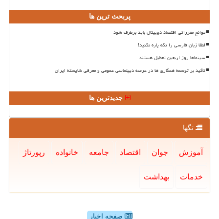
پربحث ترین ها
موانع مقرراتی اقتصاد دیجیتال باید برطرف شود
لطفا زبان فارسی را تکه پاره نکنید!
سینماها روز اربعین تعطیل هستند
تاکید بر توسعه همکاری ها در عرصه دیپلماسی عمومی و معرفی شایسته ایران
جدیدترین ها
تگها
آموزش
جوان
اقتصاد
جامعه
خانواده
رپورتاژ
خدمات
بهداشت
صفحه اخبار