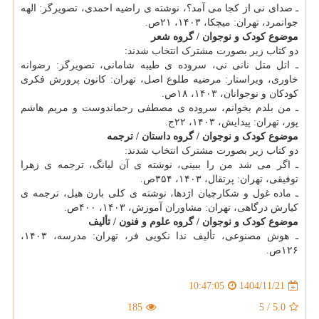
ـ صدای نی از کجا می آمد؟، نوشته ی راضیه احمدی، تصویرگر: الهه
جوانمرد، تهران: میچکا، ۱۴۰۳، ۲۱ص.
موضوع کودک و نوجوان / گروه شعر
دو کتاب زیر بصورت مشترک انتخاب شدند:
ـ اتل متل نانی نی، سروده ی طیبه شامانی، تصویرگر: رضوانه
خاوری، ویراستار: مرضیه طلوع اصل، تهران: کانون پرورش فکری
کودکان و نوجوانان، ‫۱۴۰۳، ‫۱۸ص.‬‬‬‬
ـ من بلدم بخوانم، سروده ی مصطفی رحماندوست و مریم هاشم
پور، تهران: پیدایش، ۱۴۰۳، ۲۲ج.
موضوع کودک و نوجوان / گروه داستان / ترجمه
دو کتاب زیر بصورت مشترک انتخاب شدند:
ـ اگر می شد من را ببینی، نوشته ی آن لیانگ، ترجمه ی زهرا
توفیقی، تهران: پرتقال، ۱۴۰۳، ۳۵۴ص.
ـ ماده غول و شکارچیان اژدها، نوشته ی کلی بارن هیل، ترجمه ی
کیارش درگاهی، تهران: مشاوران آموزش، ۱۴۰۳، ۴۰۰ص.
موضوع کودک و نوجوان / گروه علوم و فنون / تألیف
ـ هوش مصنوعی، تألیف ندا نکویی فر، تهران: مدرسه، ۱۴۰۳،
۱۲۶ص.
1404/11/21
10:47:05
185
5
/
5.0