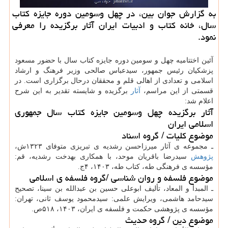
به گزارش جوان بین، در چهل وسومین دوره جایزه کتاب
سال، خانه کتاب و ادبیات ایران آثار برگزیده را معرفی
نمود.
آئین اختتامیه چهل و سومین دوره جایزه کتاب سال با حضور مسعود
پزشکیان رئیس جمهور، سیدعباس صالحی وزیر فرهنگ و ارشاد
اسلامی و تعدادی از اهالی قلم و محققان درحال برگزاری است. در
قسمتی از این مراسم،
آثار
برگزیده و شایسته تقدیر به این شرح
اعلام شد:
آثار برگزیده چهل وسومین جایزه کتاب سال جمهوری
اسلامی ایران
موضوع کلیات / گروه اسناد
ـ مجموعه ی آثار میرزاحسن رشدیه ی تبریزی متوفای ۱۳۲۳ش،
پژوهش
سیدرضا باقریان موحد، با همکاری بهدخت رشدیه، قم:
مؤسسه ی فرهنگی طه، کتاب طه، ‫۱۴۰۳، ۴ج.‬‬
موضوع فلسفه و روان شناسی /گروه فلسفه ی اسلامی
ـ المبدأ و المعاد، تألیف ابوعلی حسین بن عبدالله بن سینا، تصحیح
سیدحامد هاشمی، ویرایش علمی: سیدمحمود یوسف ثانی، تهران:
مؤسسه ی پژوهشی حکمت و فلسفه ی ایران، ۱۴۰۳، ۵۱۸ص.
موضوع دین / گروه حدیث