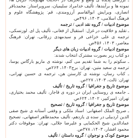
نمونه ها و برآیندها، تألیف خدامراد سلیمیان، سرویراستار: محمدباقر
انصاری، ویرایش ابوالقاسم آرزومندی، قم: پژوهشگاه علوم و
فرهنگ اسلامی، ۱۴۰۳، ۴۹۶ص.
موضوع ادبیات / گروه نقد ادبی / ترجمه
ـ تقلید و خلاقیت در غزل: استقبال از فغانی، تألیف پل ای. لوزنسکی،
ترجمه ی علی خزاعی فر و سیدمهدی زرقانی، تهران: فرهنگ
معاصر، ۱۴۰۳، ۴۵۶ص.
موضوع ادبیات / گروه ادبیات زبان های دیگر
دو کتاب زیر بصورت مشترک انتخاب شدند:
ـ سکوتم را به شما تقدیم می کنم، نوشته ی ماریو بارگاس یوسا،
ترجمه ی سعید متین، تهران: برج۱۴۰۳، ۲۶۴ص.
ـ کتاب رسان، نوشته ی کارستن هن، ترجمه ی حسین تهرانی،
تهران: ثالث، ۱۴۰۳، ۲۲۷ص.
موضوع تاریخ و جغرافیا / گروه تاریخ / تألیف
ـ جامعه ی روستایی ایران در دوره ی قاجار، تألیف محمد بختیاری،
تهران: امیرکبیر، ۱۴۰۲، ۶۲۴ص.
موضوع تاریخ و جغرافیا / گروه تاریخ / تصحیح
ـ صریح الملک اصفهانی: اسناد ملکی و وقفی آستانه ی شیخ صفی
الدین اردبیلی در سده ی یازدهم، تألیف محمدطاهر اصفهانی، تصحیح
عمادالدین شیخ الحکمایی و علیرضا جلالی، تهران: موقوفات دکتر
محمود افشار، ۱۴۰۳، ۳۷۸ص.
موضوع کودک و نوجوان / گروه داستان / تألیف