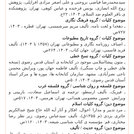
سیدمحمدرضا فیاضی بروجنی و علی اصغر مرادی افراپلی، پژوهش
روح الله انصاری، یونس فرخنده و عباس کوهی، تهران: پژوهشکده
ی باقر العلوم ضد السلام، ۱۴۰۳، ۲۲ج.
موضوع کلیات / گروه فرهنگ نگاری
ـ دهخدا و لغت نامه، تألیف مریم میرشمسی، تهران: قطره ‫، ۱۴۰۳،
‫۷۲۷ص.‬‬‬‬
موضوع کلیات / گروه تاریخ مطبوعات
ـ اصناف روزنامه نگاری و مطبوعاتی تهران (۱۳۵۷ تا ۱۴۰۳)، تألیف
فرید قاسمی، تهران: جهان کتاب، ۱۴۰۳، ۲۶۴ص.
موضوع کلیات / گروه نسخ خطی
ـ متون پیشااسلامی موجود در کتابخانه ی آستان قدس رضوی (نسخه
های خطی و چاپ سنگی)، تألیف فاطمه جهان پور، ویرایش محسن
ناجی نصرآبادی، مشهد: سازمان کتابخانه ها، موزه ها و مرکز اسناد
آستان قدس رضوی، ۱۴۰۳، ۵۰۶ص.
موضوع فلسفه و روان شناسی / گروه فلسفه غرب
ـ فیزیک، تألیف ارسطو، ترجمه ی اسماعیل سعادت، بازبینی و
ویرایش: حسین معصومی همدانی، تهران: هرمس، ۱۴۰۳، ۵۱۷ص.
موضوع دین/ گروه کلیات اسلام
ـ مرد تدبیر و مدارا: احوال، افکار و آثار آیه الله حاج شیخ عبدالکریم
حائری یزدی (م ۱۳۵۵ق)، تألیف سیدعباس رضوی، زیر نظر رضا
مختاری، قم: مؤسسه ی کتاب شناسی شیعه، ۱۴۰۳، ۱۱۲۰ص.
موضوع دین/ گروه حدیث / تألیف
ـ بررسی پدیده ی وضع و تحریف در احادیث مهدویت، جریان ها،