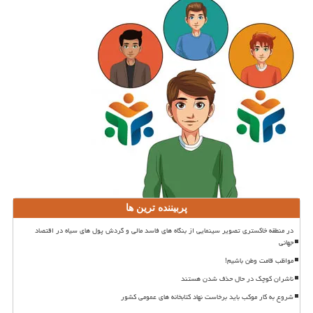
پربیننده ترین ها
در منطقه خاکستری تصویر سینمایی از بنگاه های فاسد مالی و گردش پول های سیاه در اقتصاد
جهانی
مواظب قامت وطن باشیم!
ناشران کوچک در حال حذف شدن هستند
شروع به کار موکب باید برخاست نهاد کتابخانه های عمومی کشور