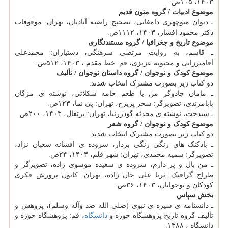
۱۴۰۳، ‫۱۰۵ص. ‫‬‬‬‬‬‬
موضوع ادبیات / گروه متون قدیم
ـ دیوان منوچهری دامغانی، تصحیح راضیه آبادیان، تهران: موقوفات
دکتر محمود افشار، ۱۴۰۳، ۱۱۱۲ص.
موضوع تاریخ و جغرافیا / گروه مستندنگاری
ـ قاسم، به روایت مرتضی سرهنگی، دستیاران: محمدعلی
آقامیرزایی و محبوبه عزیزی، قم: خط مقدم ‫، ۱۴۰۳، ‫۵۱۲ص.‬‬‬‬
موضوع کودک و نوجوان / گروه داستان نوجوان / تألیف
دو کتاب زیر بصورت مشترک انتخاب شدند:
ـ مامان جادوگر من با طعم خامه شکلاتی، نوشته ی مژگان
بابامرندی، تصویرگر: سحر پریرخ، تهران: پی نما، ۱۲۳ص.
ـ شیدخت، نوشته ی محدثه گودرزنیا، تهران: پرتقال، ۱۴۰۳، ۲۰۰ص.
موضوع کودک و نوجوان / گروه شعر
دو کتاب زیر بصورت مشترک انتخاب شدند:
ـ بادکنک های رنگی رنگی بردار، سروده ی افسانه شعبان نژاد،
تصویرگر: سمیه محمدی، تهران: شهر قلم، ۱۴۰۳، ۲۴ص.
ـ من بال و پر دارم، سروده ی سعیده موسوی زاده، تصویرگر و
طراح گرافیک: ثریا علی جان زاده، تهران: کانون پرورش فکری
کودکان و نوجوانان، ‫۱۴۰۳، ‫۳۶ص.‬‬‬‬
بخش سپاس
ـ دانشنامه ی سیره ی نبوی (صلی الله ضد وآله وسلم)، پژوهش و
تألیف گروه تاریخ پژوهشگاه حوزه و
دانشگاه
، قم: پژوهشگاه حوزه و
دانشگاه ‫، ۱۳۸۸.‬‬