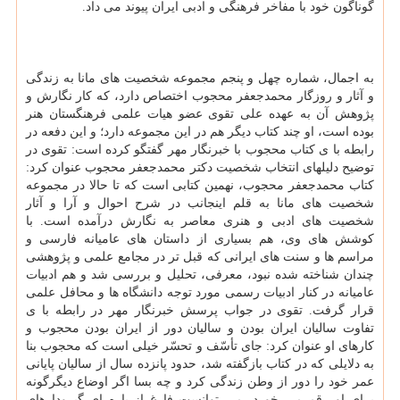
گوناگون خود با مفاخر فرهنگی و ادبی ایران پیوند می داد.
به اجمال، شماره چهل و پنجم مجموعه شخصیت های مانا به زندگی
و آثار و روزگار محمدجعفر محجوب اختصاص دارد، که کار نگارش و
پژوهش آن به عهده علی تقوی عضو هیات علمی فرهنگستان هنر
بوده است، او چند کتاب دیگر هم در این مجموعه دارد؛ و این دفعه در
رابطه با ی کتاب محجوب با خبرنگار مهر گفتگو کرده است: تقوی در
توضیح دلیلهای انتخاب شخصیت دکتر محمدجعفر محجوب عنوان کرد:
کتاب محمدجعفر محجوب، نهمین کتابی است که تا حالا در مجموعه
شخصیت های مانا به قلم اینجانب در شرح احوال و آرا و آثار
شخصیت های ادبی و هنری معاصر به نگارش درآمده است. با
کوشش های وی، هم بسیاری از داستان های عامیانه فارسی و
مراسم ها و سنت های ایرانی که قبل تر در مجامع علمی و پژوهشی
چندان شناخته شده نبود، معرفی، تحلیل و بررسی شد و هم ادبیات
عامیانه در کنار ادبیات رسمی مورد توجه دانشگاه ها و محافل علمی
قرار گرفت. تقوی در جواب پرسش خبرنگار مهر در رابطه با ی
تفاوت سالیان ایران بودن و سالیان دور از ایران بودن محجوب و
کارهای او عنوان کرد: جای تأسّف و تحسّر خیلی است که محجوب بنا
به دلایلی که در کتاب بازگفته شد، حدود پانزده سال از سالیان پایانی
عمر خود را دور از وطن زندگی کرد و چه بسا اگر اوضاع دیگرگونه
برای او رقم می خورد، می توانست فارغ از پاره ای گیرودارهای