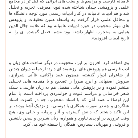
عامیانه فارسی و مراسم ها و سنت های ایرانی که قبل تر در مجامع
علمی و پژوهشی چندان شناخته شده نبود، معرفی، تجزیه و تحلیل
شد و هم ادبیات عامیانه در کنار ادبیات رسمی مورد توجه دانشگاه ها
و محافل علمی قرار گرفت. به واسطه همین تحقیقات و پژوهش
های مؤثر محجوب در حوزه ادبیات عامیانه بود که علامه جلال الدین
همایی به محجوب اظهار داشته بود: «شما فصل گمشده ای را به
تاریخ ادبیات افزودید».
وی اضافه کرد: افزون بر این، محجوب در دیگر ساحت های زبان و
ادب فارسی هم پژوهش های ارزشمند ای دارد؛ ازجمله، دیوان چندتن
از شاعران ادوار گذشته، همچون عبید زاکانی، قاآنی شیرازی،
سروش اصفهانی و ایرج میرزا را تصحیح و با مقدمه هایی تحلیلی
منتشر نموده و در پژوهش هایی مفصل هم به زبان فارسی، سبک
شعر خراسانی و مراسم فتوت و جوانمردی پرداخته است. با تمام
این اوصاف، همه آنان که با استاد محجوب، چه در کسوت استاد
شاگردی و چه در صورت همکاری یا دوستی، از نزدیک آشنا بودند، بر
این تاکید داشتند که دانش گسترده و آثار پرمایه و خیلی وی، هیچ
وقت غروری در او پدید نیاورد و همواره، زبان شیرین و سخن دلنشین
و فروتنی و مهربانی بسیارش، همگان را شیفته خود می کرد.