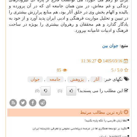
زندگی و غم معاش، در متن همان جامعه ای که در آن پرورده و
بالیده و الهام بخش وی در خلق آثار بود، هم منابع پرارزش بیشتری را
در تبیین و تحلیل مواریث فرهنگی و ادبی ایران پدید آورد و از خود به
یادگار گذارد و هم محققان و رهروان بیشتری را بویژه در ساحت
فرهنگ و ادبیات عامیانه بپرورد.
منبع:
جوان بین
1405/03/16
11:36:27
85
5
/
5.0
تگهای خبر:
آثار
,
پژوهش
,
جامعه
,
جوان
این مطلب را می پسندید؟
(0)
(1)
تازه ترین مطالب مرتبط
لطفا زبان فارسی را تکه پاره نکنید!
تاکید بر توسعه همکاری ها در عرصه دیپلماسی عمومی و معرفی شایسته ایران
سیر کتابخانه ملی ایران