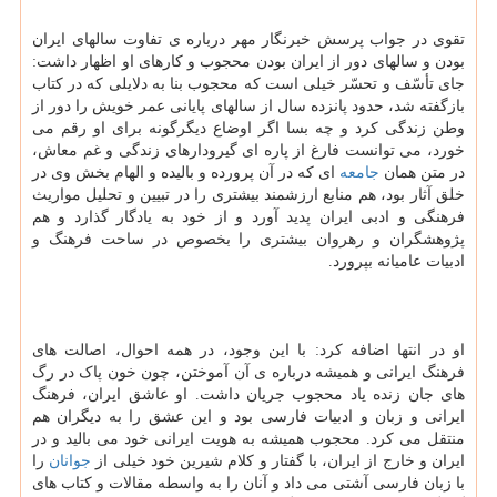
تقوی در جواب پرسش خبرنگار مهر درباره ی تفاوت سالهای ایران
بودن و سالهای دور از ایران بودن محجوب و کارهای او اظهار داشت:
جای تأسّف و تحسّر خیلی است که محجوب بنا به دلایلی که در کتاب
بازگفته شد، حدود پانزده سال از سالهای پایانی عمر خویش را دور از
وطن زندگی کرد و چه بسا اگر اوضاع دیگرگونه برای او رقم می
خورد، می توانست فارغ از پاره ای گیرودارهای زندگی و غم معاش،
در متن همان
جامعه
ای که در آن پرورده و بالیده و الهام بخش وی در
خلق آثار بود، هم منابع ارزشمند بیشتری را در تبیین و تحلیل مواریث
فرهنگی و ادبی ایران پدید آورد و از خود به یادگار گذارد و هم
پژوهشگران و رهروان بیشتری را بخصوص در ساحت فرهنگ و
ادبیات عامیانه بپرورد.
او در انتها اضافه کرد: با این وجود، در همه احوال، اصالت های
فرهنگ ایرانی و همیشه درباره ی آن آموختن، چون خون پاک در رگ
های جان زنده یاد محجوب جریان داشت. او عاشق ایران، فرهنگ
ایرانی و زبان و ادبیات فارسی بود و این عشق را به دیگران هم
منتقل می کرد. محجوب همیشه به هویت ایرانی خود می بالید و در
ایران و خارج از ایران، با گفتار و کلام شیرین خود خیلی از
جوانان
را
با زبان فارسی آشتی می داد و آنان را به واسطه مقالات و کتاب های