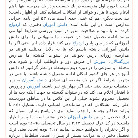
است با دوره اول متوسطه در یك جنسیت و در یك مدرسه اینها با هم
ادغام شوند تا هر دو بتوانند از امكانات استفاده كنند. او اظهار داشت:
یك بحث دیگری هم كه خیلی جدی است ماده ۵۳ آیین نامه اجرایی
مدارس است در این ماده آمده؛
دانش آموزان
دختری كه
ازدواج
كرده اند با تایید و صلاحیت مدیر در مورد بررسی شرایط آنها می
توانند ادامه تحصیل دهند. در حقیقت ما تسهیلاتی را برای دانش
آموزانی كه در سن پایین
ازدواج
می كنند قرار داده ایم. حتی اگر ما
دانش آموزانی داشته باشیم كه بنا به دلایل مختلف نتوانند در
مدارسه روزانه درس بخوانند در سنوات گذشته ما مدارس
بزرگسالان
،
آموزش
از طریق دور و داوطلب آزاد و شیوه های
مختلف و متنوعی را در دوره دوم متوسطه در نظر گرفتیم كه دانش
آموز در هر جای كشور امكان ادامه تحصیل داشته باشند. یا حتی در
بدترین شرایط اگر در یك منطقه ای تعدادی
دانش آموزان
به زیر
حدنصاب برسد یعنی حتی اگر چهار پنج نفر باشند،
آموزش
و پرورش
با افتخار اعلام می كند كه در سنوات گذشته به جهت اینكه بچه ها از
تحصیل محروم نشوند خیلی از این كلاس ها در مناطق دوردست
علی رغم مشكلاتی كه در ساماندهی انسانی دارند، تشكیل داده تا
بتواند حداكثر بچه ها را جذب نماید. وی در پاسخ به این سوال كه
ترك تحصیل در بین
دانش آموزان
دختر بیشتر است یا پسر اظهار
داشت: در كل ترك تحصیل ۴.۲۳ در سال تحصیلی ۹۵-۹۶ بوده است
و اگر دختران را بخواهیم حساب نماییم ۴.۱۷ بوده است. یعنی ترك
تحصیل دختران به مراتب بیشتر از پسران است. سلطانیان درباره