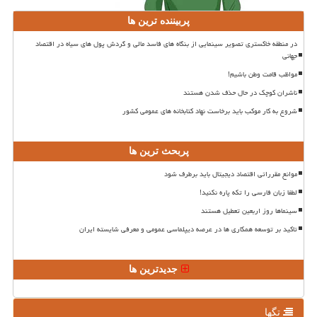
پربیننده ترین ها
در منطقه خاکستری تصویر سینمایی از بنگاه های فاسد مالی و گردش پول های سیاه در اقتصاد
جهانی
مواظب قامت وطن باشیم!
ناشران کوچک در حال حذف شدن هستند
شروع به کار موکب باید برخاست نهاد کتابخانه های عمومی کشور
پربحث ترین ها
موانع مقرراتی اقتصاد دیجیتال باید برطرف شود
لطفا زبان فارسی را تکه پاره نکنید!
سینماها روز اربعین تعطیل هستند
تاکید بر توسعه همکاری ها در عرصه دیپلماسی عمومی و معرفی شایسته ایران
جدیدترین ها
تگها