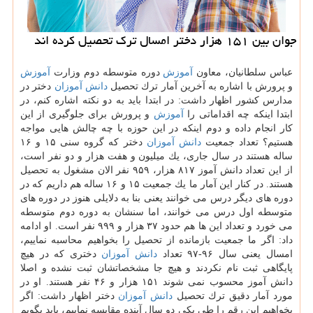
جوان بین ۱۵۱ هزار دختر امسال ترك تحصیل كرده اند
عباس سلطانیان، معاون
آموزش
دوره متوسطه دوم وزارت
آموزش
و پرورش با اشاره به آخرین آمار ترك تحصیل
دانش آموزان
دختر در
مدارس كشور اظهار داشت: در ابتدا باید به دو نكته اشاره كنم، در
ابتدا اینكه چه اقداماتی را
آموزش
و پرورش برای جلوگیری از این
كار انجام داده و دوم اینكه در این حوزه با چه چالش هایی مواجه
هستیم؟ تعداد جمعیت
دانش آموزان
دختر كه گروه سنی ۱۵ و ۱۶
ساله هستند در سال جاری، یك میلیون و هفت هزار و دو نفر است،
از این تعداد دانش آموز ۸۱۷ هزار، ۹۵۹ نفر الان مشغول به تحصیل
هستند. در كنار این آمار ما یك جمعیت ۱۵ و ۱۶ ساله هم داریم كه در
دوره های دیگر درس می خوانند یعنی بنا به دلایلی هنوز در دوره های
متوسطه اول درس می خوانند، اما سنشان به دوره دوم متوسطه
می خورد و تعداد این ها هم حدود ۳۷ هزار و ۹۹۹ نفر است. او ادامه
داد: اگر ما جمعیت بازمانده از تحصیل را بخواهیم محاسبه نماییم،
امسال یعنی سال ۹۶-۹۷ تعداد
دانش آموزان
دختری كه در هیچ
پایگاهی ثبت نام نكردند و هیچ جا مشخصاتشان ثبت نشده و اصلا
دانش آموز محسوب نمی شوند ۱۵۱ هزار و ۴۶ نفر هستند. او در
مورد آمار دقیق ترك تحصیل
دانش آموزان
دختر اظهار داشت: اگر
بخواهیم این رقم را طی یكی دو سال آینده مقایسه نماییم، باید بگویم