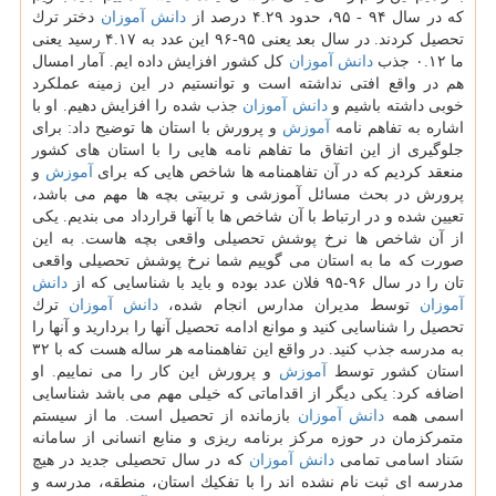
كه در سال ۹۴ - ۹۵، حدود ۴.۲۹ درصد از
دانش آموزان
دختر ترك
تحصیل كردند. در سال بعد یعنی ۹۵-۹۶ این عدد به ۴.۱۷ رسید یعنی
ما ۰.۱۲ جذب
دانش آموزان
كل كشور افزایش داده ایم. آمار امسال
هم در واقع افتی نداشته است و توانستیم در این زمینه عملكرد
خوبی داشته باشیم و
دانش آموزان
جذب شده را افزایش دهیم. او با
اشاره به تفاهم نامه
آموزش
و پرورش با استان ها توضیح داد: برای
جلوگیری از این اتفاق ما تفاهم نامه هایی را با استان های كشور
منعقد كردیم كه در آن تفاهمنامه ها شاخص هایی كه برای
آموزش
و
پرورش در بحث مسائل آموزشی و تربیتی بچه ها مهم می باشد،
تعیین شده و در ارتباط با آن شاخص ها با آنها قرارداد می بندیم. یكی
از آن شاخص ها نرخ پوشش تحصیلی واقعی بچه هاست. به این
صورت كه ما به استان می گوییم شما نرخ پوشش تحصیلی واقعی
تان را در سال ۹۶-۹۵ فلان عدد بوده و باید با شناسایی كه از
دانش
آموزان
توسط مدیران مدارس انجام شده،
دانش آموزان
ترك
تحصیل را شناسایی كنید و موانع ادامه تحصیل آنها را بردارید و آنها را
به مدرسه جذب كنید. در واقع این تفاهمنامه هر ساله هست كه با ۳۲
استان كشور توسط
آموزش
و پرورش این كار را می نماییم. او
اضافه كرد: یكی دیگر از اقداماتی كه خیلی مهم می باشد شناسایی
اسمی همه
دانش آموزان
بازمانده از تحصیل است. ما از سیستم
متمركزمان در حوزه مركز برنامه ریزی و منابع انسانی از سامانه
سَناد اسامی تمامی
دانش آموزان
كه در سال تحصیلی جدید در هیچ
مدرسه ای ثبت نام نشده اند را با تفكیك استان، منطقه، مدرسه و