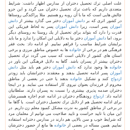
علت اصلی ترك تحصیل دختران از مدارس اظهار داشت: شرایط
متعددی داریم كه باعث ترك تحصیل دختران می گردد و این جزو
چالش هایی است كه ما با آن روبه رو هستیم. مثلا پراكندگی روستاها
در كشور اثری كه بر
دانش آموزان
دختر می گذارد بیشتر از
دانش
آموزان
پسر است، زیرا
دانش آموزان
پسر به لحاظ فیزیكی این
قدرت را دارد كه بتواند برای تحصیل از یك روستا به روستای دیگر
برود، اما
دانش آموزان
دختر بنا به دلایلی این امكان را ندارد و ما باید
برایشان شرایط مناسب را فراهم نماییم. او ادامه داد: بحث فقر
فرهنگی هم در برخی از
خانواده
ها به خصوص مناطق مرزی و برخی
استان های كشور از دلایلی است كه سبب می گردد ترك تحصیل
دختران بیشتر از پسران باشد. گاها به دلایل فرهنگی این باور در
خانواده
ها وجود ندارد كه
دانش آموزان
دختر هم باید مثل
دانش
آموزان
پسر ادامه تحصیل بدهند و معتقدند دخترانشان باید زودتر
ازدواج
كنند و تشكیل
خانواده
بدهند یا حتی در بعضی از مناطق
محروم از فرزندان بعنوان نیروی كار استفاده می نمایند. و در اینجا
دختران صدمه پذیری بیشتری را نسبت به پسران دارند. سلطانیان
ادامه داد:
ازدواج
زودهنگام دختران در ادامه عدم اجازه همسرشان
برای ادامه تحصیل هم از دلایل ترك تحصیل دختران است. یا گاها ما
در برخی از مناطق كشور به ندرت مشكل كمبود معلم زن داریم. در
این میان با تایید حراست و تایید صلاحیت می توانیم از معلمان مرد
كه شرایط خوب و سن بالایی هم دارند در مدارس دخترانه استفاده
نماییم. همین مساله در بعضی از
خانواده
ها مانع از حضور دخترشان