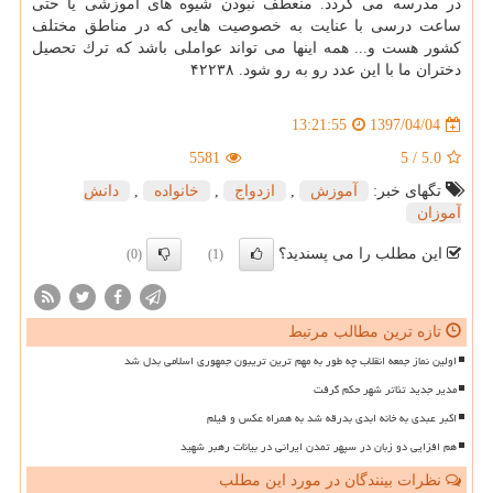
در مدرسه می گردد. منعطف نبودن شیوه های آموزشی یا حتی
ساعت درسی با عنایت به خصوصیت هایی كه در مناطق مختلف
كشور هست و... همه اینها می تواند عواملی باشد كه ترك تحصیل
دختران ما با این عدد رو به رو شود. ۴۲۲۳۸
1397/04/04
13:21:55
5581
5
/
5.0
تگهای خبر:
آموزش
,
ازدواج
,
خانواده
,
دانش
آموزان
این مطلب را می پسندید؟
(0)
(1)
تازه ترین مطالب مرتبط
اولین نماز جمعه انقلاب چه طور به مهم ترین تریبون جمهوری اسلامی بدل شد
مدیر جدید تئاتر شهر حکم گرفت
اکبر عبدی به خانه ابدی بدرقه شد به همراه عکس و فیلم
هم افزایی دو زبان در سپهر تمدن ایرانی در بیانات رهبر شهید
نظرات بینندگان در مورد این مطلب