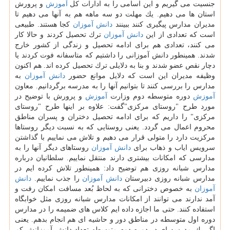
جنسیت می گیریم و این اسامی را به ادارات كل
آموزش
و پرورش
استان ها می دهیم. یك مهلت دو سه ماهه هم به آنها می دهیم تا
مدیران مدارس پیگیری كنند ببینند
دانش آموزان
كجا هستند. طبیعی
است كه تعدادی از این
دانش آموزان
ترك تحصیل كردند و حالا كار
می كنند، تعدادی هم برای ادامه تحصیل و زندگی از كشور خارج
شدند. همینطور دانش آموزانی را داشتیم كه متاسفانه فوت كردند یا
دچار نقص عضو شدند و بنا به دلایلی ترك تحصیل كرده اند. هم اكنون
وظیفه مدیران این است كه دلایل موانع حضور
دانش آموزان
به
مدارس را بررسی كنند تا بتوانیم آنها را به مدرسه برگردانیم. معاون
آموزش
دوره متوسطه دوم وزارت
آموزش
و پرورش با توضیح در
مورد طرح "روستای مركزی"گفت: علاوه بر اینها طرح "روستای
مركزی" را داریم كه برای ادامه تحصیل دختران و پسران مناطق
محروم اعمال می گردد. یعنی روستایی كه به نسبت دیگر روستاها
مركزیت دارد را متولی قرار می دهیم و تلاش می نماییم با گذاشتن
سرویس ایاب و ذهاب برای
دانش آموزان
روستاهای دیگر آنها را به
مدارسی كه امكانات بیشتری دارند منتقل نماییم. سلطانیان درباره
مدارس شبانه روزی هم توضیح داد: همینطور تلاش كرده ایم در
مدارس شبانه روزی دبیرستان
دانش آموزان
را جذب نماییم.
دانش
آموزان
به خصوص دخترانی كه به لحاظ بُعد مسافت امكان رفت و
آمد ندارند می توانند از امكانات مدارس شبانه روزی مثل خوابگاه
استفاده كنند. حتی ما اجازه داده ایم كلاس های ضمیمه را در مدارس
دوره اول متوسطه در مناطق دور و حاشیه ای هم انجام بدهم. یعنی
اگر یك مدرسه ای در دوره دوم متوسطه تعداد دانش آموزانش كم