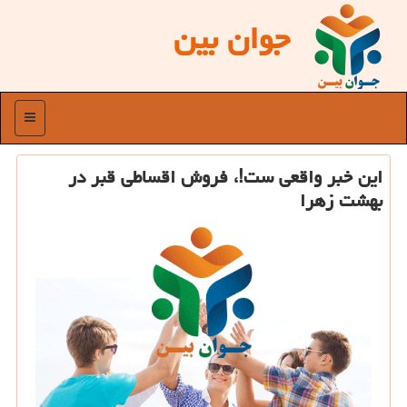
جوان بین
منو
این خبر واقعی ست!، فروش اقساطی قبر در
بهشت زهرا