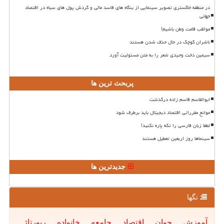
در منطقه خاکستری تصویر سینمایی از بنگاه های فاسد مالی و گردش پول های سیاه در اقتصاد
جهانی
مواظب قامت وطن باشیم!
ناشران کوچک در حال حذف شدن هستند
سیمین دخت وحیدی شعر را به متن مسئولیت آورد
پربحث ترین ها
ابوالقاسم قاسم زاده درگذشت
موانع مقرراتی اقتصاد دیجیتال باید برطرف شود
لطفا زبان فارسی را تکه پاره نکنید!
سینماها روز اربعین تعطیل هستند
جدیدترین ها
تگها
آموزش
جوان
اقتصاد
جامعه
خانواده
رپورتاژ