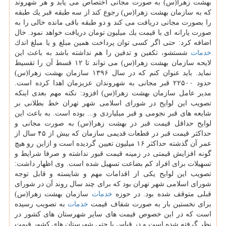
بهشت زهرا(س) به صورت مجانی اختصاص می یابد و هر شهروند
كه به سازمان بهشت زهرا(س) رجوع كند از سه طبقه قبر یك طبقه
را بصورت مجانی دریافت می كند و دو طبقه باقی مانده خالی را به
صورت یارانه ای با قیمت یك میلیون تومان دریافت خواهد نمود. خال
اضافه كرد: حتی اگر كسی توان پرداخت همین مبلغ و یا مبلغ اندك
خدمات
شستشو، تكفین و تدفین را هم نداشته باشد به باعث این
لایحه سازمان بهشت زهرا(س) می تواند تا ۱۲ قسط آن را تقسیط
نماید. باید عنوان كنم كه در سال ۱۳۹۶ سازمان بهشت زهرا(س)
حدود ۲۲۵۰۰ قبر مجانی به شهروندان عزیزمان اهدا كرده است.
مدیر عامل سازمان بهشت زهرا(س) افزود: نكته مهم بعدی اینكه
تصویب این لوایح در شورای اسلامی شهر تهران خط بطلانی بر
شایعه های قبر نجومی و قبر میلیاردی و... بوده است. به باعث این
لوایح حداقل قیمت قبر در بهشت زهرا(س) به صورت مجانی و
حداكثر قیمت قبر در قطعات قدیمی سازمان كه بیش از ۴۵ سال از
عمر آن گذشته حداكثر ۱۶ میلیون تعیین گردیده است و ازاین رو هیچ
گونه افزایش قیمتی در زمینه قیمت قبور نداشته و صرفا شرایط و
تسهیلات برای افراد كم بضاعت تسهیل شده است. وی اظهار داشت:
تصویب این لوایح یكی از اقدامات مهم و شایسته و قابل توجه
شورای اسلامی شهر تهران بود كه برای چند سال روند آن در شورای
قبلی متوقف شده بود. در حوزه
خدمات
سازمان بهشت زهرا(س)
برای نخستین بار به صورت شفاف قیمت
خدمات
به تصویب رسیده
است كه در این خصوص قیمت های سایر شهرستان های كشور در
نظر گرفته شده است و در قیاس با حتی شهرستان های كشور قیمت