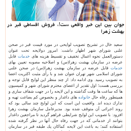
جوان بین این خبر واقعی ست!، فروش اقساطی قبر در
بهشت زهرا
سعید خال در تشریح تصویب لوایحی در مورد قیمت قبر در صحن
علنی شورای شهر اظهار داشت: امروز دولایحه تحت عنوان
دستورالعمل نحوه اعمال تخفیف و تقسیط هزینه های
خدمات
قابل
عرضه در سازمان بهشت زهرا(س) و اصلاحیه مصوبه تعیین بهای
خدمات
قابل عرضه در سازمان بهشت زهرا(س) در صحن علنی
شورای اسلامی شهر تهران عنوان شد و با رأی مثبت اكثریت اعضا
به تصویب رسید. وی ادامه داد: از چند منظر این لوایح قابل توجه و
بررسی هست؛ اول تقدیر از اعضای محترم شورای شهر و كمیسیون
ها كه ساعت ها وقت گذاشته و این لایحه را در جهت شفاف سازی و
همینطور رفاه حال
خانواده
های داغدار و بخصوص كم بضاعت تهیه و
تدارك دیده اند. واقعیت این است كه این لوایح چند سالی بود كه
روند اجرائی آن متوقف شده بود. مدیرعامل سازمان بهشت زهرا
افزود: با تصویب این لوایح شرایطی فراهم گردید تا مراجعین داغدار
بتوانند از خدماتی كه در جهت رفاه حال آنها در نظر گرفته شده
استفاده كنند؛ به باعث این لایحه كماكان یك طبقه قبر در سازمان