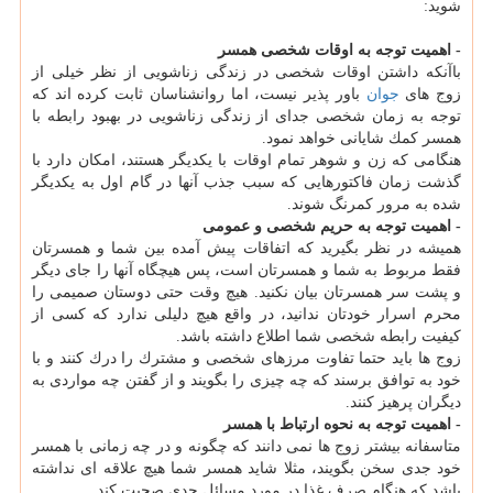
شوید:
- اهمیت توجه به اوقات شخصی همسر
باآنكه داشتن اوقات شخصی در زندگی زناشویی از نظر خیلی از
زوج های
جوان
باور پذیر نیست، اما روانشناسان ثابت كرده اند كه
توجه به زمان شخصی جدای از زندگی زناشویی در بهبود رابطه با
همسر كمك شایانی خواهد نمود.
هنگامی كه زن و شوهر تمام اوقات با یكدیگر هستند، امكان دارد با
گذشت زمان فاكتورهایی كه سبب جذب آنها در گام اول به یكدیگر
شده به مرور كمرنگ شوند.
- اهمیت توجه به حریم شخصی و عمومی
همیشه در نظر بگیرید كه اتفاقات پیش آمده بین شما و همسرتان
فقط مربوط به شما و همسرتان است، پس هیچگاه آنها را جای دیگر
و پشت سر همسرتان بیان نكنید. هیچ وقت حتی دوستان صمیمی را
محرم اسرار خودتان ندانید، در واقع هیچ دلیلی ندارد كه كسی از
كیفیت رابطه شخصی شما اطلاع داشته باشد.
زوج ها باید حتما تفاوت مرزهای شخصی و مشترك را درك كنند و با
خود به توافق برسند كه چه چیزی را بگویند و از گفتن چه مواردی به
دیگران پرهیز كنند.
- اهمیت توجه به نحوه ارتباط با همسر
متاسفانه بیشتر زوج ها نمی دانند كه چگونه و در چه زمانی با همسر
خود جدی سخن بگویند، مثلا شاید همسر شما هیچ علاقه ای نداشته
باشد كه هنگام صرف غذا در مورد مسائل جدی صحبت كند.