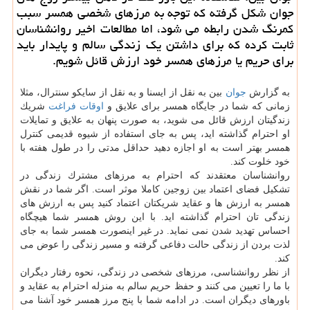
جوان شكل گرفته كه توجه به مرزهای شخصی همسر سبب
كمرنگ شدن رابطه می شود، اما مطالعات اخیر روانشناسان
ثابت كرده كه برای داشتن یك زندگی سالم و پایدار باید
برای حریم یا مرزهای همسر خود ارزش قائل شویم.
به گزارش
جوان
بین به نقل از ایسنا و به نقل از سایكو سنترال، مثلا
زمانی كه شما در جایگاه همسر برای علایق و
اوقات فراغت
شریك
زندگیتان ارزش قائل می شوید، به صورت پنهان به علایق و تمایلات
او احترام گذاشته اید، پس به جای استفاده از شیوه قدیمی كنترل
همسر بهتر است به او اجازه دهید حداقل مدتی را در طول هفته با
خود خلوت كند.
روانشناسان معتقدند كه احترام به مرزهای مشترك زندگی در
تشكیل فضای اعتماد بین زوجین كاملا موثر است. اگر شما در نقش
همسر به ارزش ها و عقاید شریكتان اعتماد كنید پس به ارزش های
زندگی تان احترام گذاشته اید. با این روش همسر شما هیچگاه
احساس تهدید شدن نمی نماید. در غیر اینصورت همسر شما به جای
لذت بردن از زندگی حالت دفاعی گرفته و مسیر زندگی را عوض می
كند.
از نظر روانشناسی، مرزهای شخصی در زندگی، نحوه رفتار دیگران
با ما را تعیین می كنند و حفظ حریم سالم به منزله احترام به عقاید و
باورهای دیگران است. در ادامه شما با پنج مرز همسر خود آشنا می