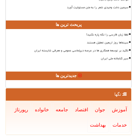
سیمین دخت وحیدی شعر را به متن مسئولیت آورد
پربحث ترین ها
لطفا زبان فارسی را تکه پاره نکنید!
سینماها روز اربعین تعطیل هستند
تاکید بر توسعه همکاری ها در عرصه دیپلماسی عمومی و معرفی شایسته ایران
سیر کتابخانه ملی ایران
جدیدترین ها
تگها
آموزش
جوان
اقتصاد
جامعه
خانواده
رپورتاژ
خدمات
بهداشت