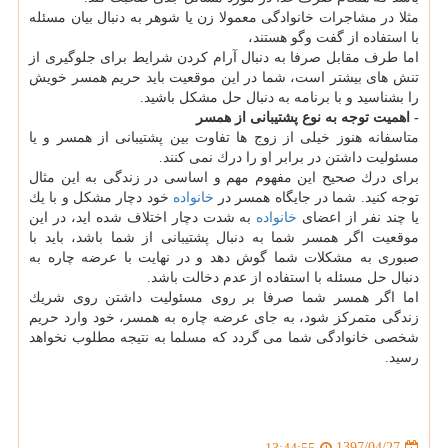
مثلا در مشاجرات خانوادگی معمولا زن یا شوهر به دنبال بیان مسئله
با استفاده از گفت وگو هستند،
اما طرف مقابل صرفا به دنبال آرام كردن شرایط برای جلوگیری از
تنش های بیشتر است، شما در این موقعیت باید حریم همسر خویش
را بشناسید و با برنامه به دنبال حل مشكل باشید.
- اهمیت توجه به نوع پشتیبانی از همسر
متاسفانه هنوز خیلی از زوج ها تفاوت بین پشتیبانی از همسر و یا
مسئولیت داشتن در برابر او را درك نمی كنند.
برای درك صحیح این مفهوم مهم و اساسی در زندگی به این مثال
توجه كنید. شما در جایگاه همسر در
خانواده
خود دچار مشكل و با یك
یا چند نفر از اعضای
خانواده
به شدت دچار اختلاف شده اید، در این
موقعیت اگر همسر شما به دنبال پشتیبانی از شما باشد، باید با
صبوری به مشكلات شما گوش دهد و در نهایت با عرضه چاره به
دنبال حل مسئله با استفاده از عدم دخالت باشد.
اما اگر همسر شما صرفا بر روی مسئولیت داشتن روی شریك
زندگی متمركز شود، به جای عرضه چاره به همسر، خود وارد حریم
شخصی خانوادگی شما می گردد كه مسلما به نتیجه مطلوب نخواهد
رسید.
1397/04/27