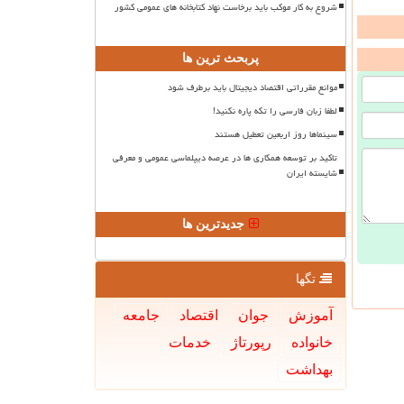
شروع به کار موکب باید برخاست نهاد کتابخانه های عمومی کشور
پربحث ترین ها
موانع مقرراتی اقتصاد دیجیتال باید برطرف شود
لطفا زبان فارسی را تکه پاره نکنید!
سینماها روز اربعین تعطیل هستند
تاکید بر توسعه همکاری ها در عرصه دیپلماسی عمومی و معرفی
شایسته ایران
جدیدترین ها
تگها
آموزش
جوان
اقتصاد
جامعه
خانواده
رپورتاژ
خدمات
بهداشت