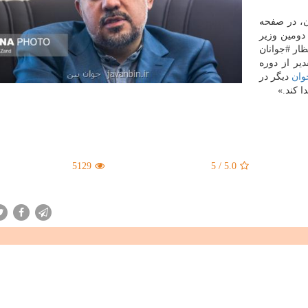
ن، در صفحه
دومین وزیر
ظار #جوانان
یر از دوره
وان
دیگر در
 كند.»
5129
5
/
5.0