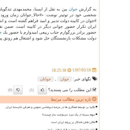
به گزارش
جوان
بین به نقل از ایسنا، محمدمهدی تندگویا
شخصی خود در توئیتر نوشت: «#حالا_جوانان زمان ورود 
#جوان در كابینه دولت تدبیر و امید فراهم گشته است و انت
ایران تكرار حضور جوانی دیگر در كابینه است. ضمن تقد
حضور برادر بزرگوارم جناب ربیعی امیدوارم با حضور یك
ج
دولت مشكلات بازنشستگان حل شود و اشتغال هم رونق پیدا
1397/05/18
18:25:38
تگهای خبر:
جوان
,
جوانان
این مطلب را می پسندید؟
(0)
(1)
تازه ترین مطالب مرتبط
تاکید بر توسعه همکاری ها در عرصه دیپلماسی عمومی و معرفی شایسته ایران
سهم سینما از یک نبرد سرنوشت ساز چیست؟
ماکان نقش ماندگار بر پرچم ایران است
نشان خانه تئاتر به مجید قناد اعطا می شود