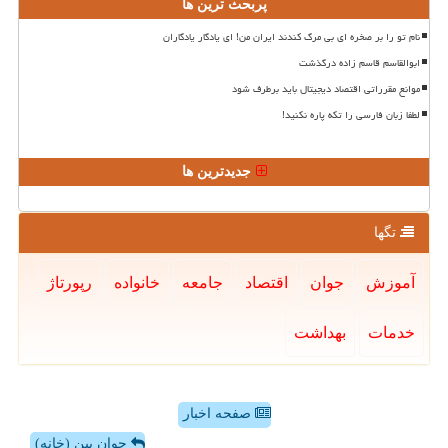
پربحث ترین ها
نام تو را بر صخره ای بی مرگ کندند ایران من! ای یادگار یادگاران
ابوالقاسم قاسم زاده درگذشت
موانع مقرراتی اقتصاد دیجیتال باید برطرف شود
لطفا زبان فارسی را تکه پاره نکنید!
جدیدترین ها
تگها
آموزش
جوان
اقتصاد
جامعه
خانواده
رپورتاژ
خدمات
بهداشت
صفحه اخبار
جوان بین (خانه)