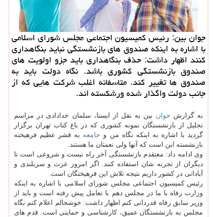
جوان بین: رئیس كمیسیون اجتماعی مجلس شورای اسلامی
با اشاره به اینكه صندوق های بازنشستگی نباید بنگاهداری
كنند اظهار داشت: حذف بنگاهداری باید جزو اولویت های
صندوق بازنشستگی كشوری باشد. نگاه دولت باید به
صندوق ها تغییر كند. متاسفانه اغلب شركت هایی كه از
جانب دولت واگذار شده ورشكسته اند.
به گزارش
جوان
بین به نقل از ایسنا، سلمان خدادادی در مراسم
تجلیل از بازنشستگان نمونه كشوری كه در باغ كتاب تهران برگزار
گردید با اشاره به اینكه نگاه من و
جامعه
به قشر عظیم فرهیخته
بازنشسته این است كه آنها ولی نعمتان ما هستند.
وی ادامه داد: معتقدم بازنشستگی آخر راه نیست و شروعی است تا
دیگران از تجربه شان استفاده كنند. اگر امروز عزت و سربلندی و
آبادانی در كشور داریم نتیجه تلاش این فرهیختگان است.
رئیس كمیسیون اجتماعی مجلس شورای اسلامی با اشاره به اینكه
وزارت رفاه با ما در مجلس دهم با تعامل پیش رفته است و باید از
وزیر سابق رفاه قدردانی كنم اظهار داشت: خوشحالم اعلام كنم نگاه
مجلس به بازنشستگان عمیق، كارشناسی و حمایتی است. قدم های