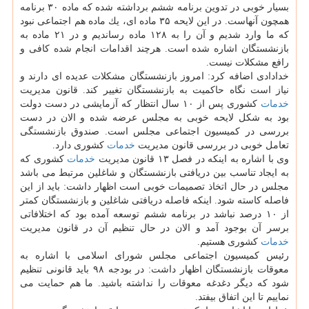
بسیار خوبی در تدوین برنامه ششم برداشته شده كه ماده ۳۰ برنامه
همچون آنهاست. در این لایحه ۳۵ ماده ای، یك ماده هم اجتماعی نبود
كه ما وارد شدیم و آن را به ۱۲۸ ماده رساندیم و در ۲۱ ماده به
بازنشستگان اشاره شده است. هرچند اقدامات انجام شده كافی و
رافع مشكلات نیست.
خدادادی اضافه كرد: امروز بازنشستگان مشكلات عدیده ای دارند و
نیاز است نگاه حاكمیت به بازنشستگان تغییر كند. قانون مدیریت
خدمات
كشوری پس از ۱۰ سال انتظار كه آزمایشی در دست دولت
بود به شكل لایحه خوبی به مجلس عرضه شده و الان در دست
بررسی در كمیسیون اجتماعی مجلس است. صندوق بازنشستگی
تعامل خوبی در بررسی قانون مدیریت
خدمات
كشوری دارد.
وی با اشاره به اینكه در فصل ۱۳ قانون مدیریت
خدمات
كشوری كه
به ایجاد تناسب بین دریافتی بازنشستگان و شاغلین مرتبط می باشد
مجلس در حال اتخاذ تصمیمات خوبی است اظهار داشت: باید از این
فاصله كاسته شود. اینكه فاصله دریافتی شاغلین و بازنشستگان كمتر
از ۱۰ درصد نباشد در برنامه ششم توسعه آمده بود كه اختلافاتی
برسر آن بوجود آمد و الان در حال تنظیم آن در قانون مدیریت
خدمات
كشوری هستیم.
رئیس كمیسیون اجتماعی مجلس شورای اسلامی با اشاره به
معوقات بازنشستگان اظهار داشت: در بودجه ۹۸ باید قانونی تنظیم
شود كه دیگر دغدغه معوقات را نداشته باشید. ما هم حمایت می
نماییم تا این اتفاق بیفتد.