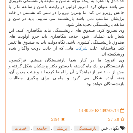
خدادادی با اشاره به اینكه توجه به سن و سابقه بازنشستگی ضروری
می باشد عنوان كرد: امروز قوانین در رابطه با سن و سابقه ما را با
چالش روبرو می كند. ما بهترین نیرو را در سنی كه نشستن در خانه
برایشان مناسب نمی باشد بازنشسته می نماییم. باید در سن و
سابقه بازنشستگی تجدیدنظر شود.
وی تصریح كرد: صندوق های بازنشستگی نباید بنگاهداری كنند. این
شعار باید عملیاتی شود. حذف بنگاهداری باید جزو اولویت های
صندوق بازنشستگی كشوری باشد. نگاه دولت باید به صندوق ها تغییر
كند. متاسفانه اغلب
شركت
هایی كه از جانب دولت واگذار شده
ورشكسته اند.
وی افزود: ما در كنار شما بازنشستگان هستیم. فراكسیون
بازنشستگان در یك ماه گذشته با دستور دكتر پزشكیان شكل گرفته و
بیش از ۱۰۰ نفر از نمایندگان آن را امضا كرده اند و هیئت مدیره آن،
هفته آینده شكل می گیرد و مامنی برای پیگیری مطالبات
بازنشستگان خواهد بود.
1397/06/14
13:40:39
5194
5
/
5.0
تگهای خبر:
بازنشستگی
,
پزشك
,
جامعه
,
خدمات