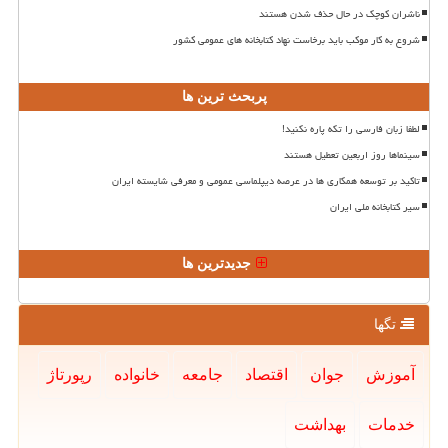
ناشران کوچک در حال حذف شدن هستند
شروع به کار موکب باید برخاست نهاد کتابخانه های عمومی کشور
پربحث ترین ها
لطفا زبان فارسی را تکه پاره نکنید!
سینماها روز اربعین تعطیل هستند
تاکید بر توسعه همکاری ها در عرصه دیپلماسی عمومی و معرفی شایسته ایران
سیر کتابخانه ملی ایران
جدیدترین ها
تگها
آموزش
جوان
اقتصاد
جامعه
خانواده
رپورتاژ
خدمات
بهداشت