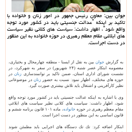
جوان بین: معاون رئیس جمهور در امور زنان و خانواده با
تاكید بر اینكه ˮعدالت جنسیتی باید در كشور مورد توجه
واقع شودˮ، اظهار داشت: سیاست های كلانی نظیر سیاست
های ابلاغی مقام معظم رهبری در حوزه خانواده به این منظور
در دست اجراست.
به گزارش
جوان
بین به نقل از ایسنا - منطقه چهارمحال و بختیاری،
معصومه ابتكار عصر شنبه (۲۴ شهریور) در سفر به شهركرد، در
نشست شورای اداری استان، ضمن تاكید بر توانمندسازی
زنان
در
حوزه های مختلف، اظهار نمود: نسبت به حضور
زنان
در موضوعاتی
نظیر كارآفرینی و اشتغال باید تلاش بیشتری صورت گیرد.
وی با اشاره به اینكه عدالت جنسیتی باید در كشور مورد توجه واقع
شود، اظهار داشت: سیاست های كلانی نظیر سیاست های ابلاغی
مقام معظم رهبری در حوزه
خانواده
، ماده ۱۰۱ قانون برنامه ششم و
قانون اساسی به این منظور در دست اجرا است.
ابتكار اضافه كرد: تك تك دستگاه های اجرایی باید مطمئن شوند