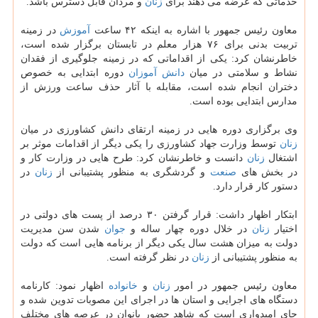
خدماتی كه عرضه می دهند برای
زنان
و مردان قابل دسترس باشد.
معاون رئیس جمهور با اشاره به اینكه ۴۲ ساعت
آموزش
در زمینه
تربیت بدنی برای ۷۶ هزار معلم در تابستان برگزار شده است،
خاطرنشان كرد: یكی از اقداماتی كه در زمینه جلوگیری از فقدان
نشاط و سلامتی در میان
دانش آموزان
دوره ابتدایی به خصوص
دختران انجام شده است، مقابله با آثار حذف ساعت ورزش از
مدارس ابتدایی بوده است.
وی برگزاری دوره هایی در زمینه ارتقای دانش كشاورزی در میان
زنان
توسط وزارت جهاد كشاورزی را یكی دیگر از اقدامات موثر بر
اشتغال
زنان
دانست و خاطرنشان كرد: طرح هایی در وزارت كار و
در بخش های
صنعت
و گردشگری به منظور پشتیبانی از
زنان
در
دستور كار قرار دارد.
ابتكار اظهار داشت: قرار گرفتن ۳۰ درصد از پست های دولتی در
اختیار
زنان
در خلال دوره چهار ساله و
جوان
شدن سن مدیریت
دولت به میزان هشت سال یكی دیگر از برنامه هایی است كه دولت
به منظور پشتیبانی از
زنان
در نظر گرفته است.
معاون رئیس جمهور در امور
زنان
و
خانواده
اظهار نمود: كارنامه
دستگاه های اجرایی و استان ها در اجرای این مصوبات تدوین شده و
جای امیدواری است كه شاهد حضور بانوان در عرصه های مختلف