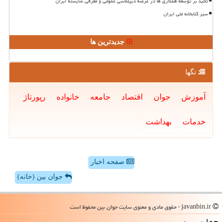
تاکید بر توسعه همکاری ها در عرصه دیپلماسی عمومی و معرفی شایسته ایران
سیر کتابخانه ملی ایران
جدیدترین ها
تگها
آموزش
جوان
اقتصاد
جامعه
خانواده
رپورتاژ
خدمات
بهداشت
صفحه اخبار
جوان بین (خانه)
javanbin.ir - حقوق مادی و معنوی سایت جوان بین محفوظ است