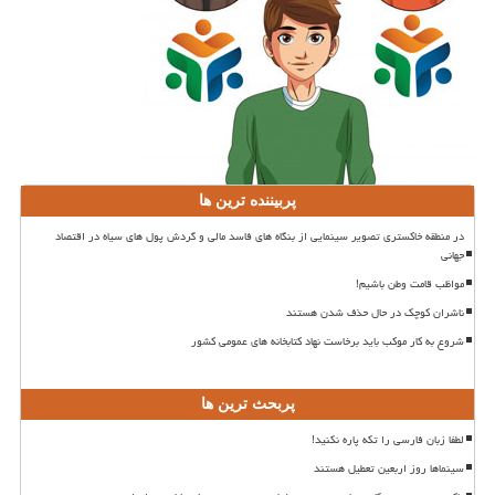
پربیننده ترین ها
در منطقه خاکستری تصویر سینمایی از بنگاه های فاسد مالی و گردش پول های سیاه در اقتصاد
جهانی
مواظب قامت وطن باشیم!
ناشران کوچک در حال حذف شدن هستند
شروع به کار موکب باید برخاست نهاد کتابخانه های عمومی کشور
پربحث ترین ها
لطفا زبان فارسی را تکه پاره نکنید!
سینماها روز اربعین تعطیل هستند