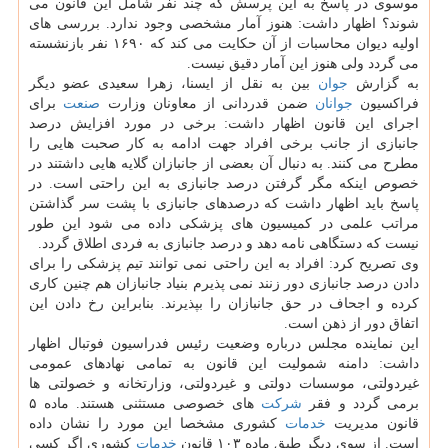
موسوی در پاسخ به این پرسش كه چند نفر شامل این قانون می
شوند؟ اظهار داشت: هنوز آمار مشخصی وجود ندارد. بررسی های
اولیه دیوان محاسبات از آن حكایت می كند كه ۱۶۹۰ نفر بازنشسته
می گردد ولی هنوز این آمار دقیق نیست.
به گزارش
جوان
بین به نقل از ایسنا، زهرا سعیدی عضو دیگر
فراكسیون
جوانان
ضمن قدردانی از معاونان وزارت
صنعت
برای
اجرای این قانون اظهار داشت: برخی در مورد افزایش درصد
جانبازی از جانب برخی افراد جهت ادامه به كار صحبت هایی را
مطرح می كنند. به دنبال آن بعضی از جانبازان گلایه هایی داشتند در
خصوص اینكه مگر گرفتن درصد جانبازی به این راحتی است. در
پاسخ باید اظهار داشت كه درصدهای جانبازی با پشت سر گذاشتن
مراتب علمی در كمیسیون های پزشكی داده می شود این طور
نیست كه دستگاهی نامه دهد و درصد جانبازی به فردی اطلاق گردد.
وی تصریح كرد: افراد به این راحتی نمی توانند تیم پزشكی را برای
دادن درصد جانبازی دور زنند نمی پذیرم بنیاد جانبازان هم چنین كاری
كرده و اجحاف در حق جانبازان را بپذیرند. بنابراین رخ دادن این
اتفاق دور از ذهن است.
این نماینده مجلس درباره وضعیت رئیس فدراسیون فوتبال اظهار
داشت: دامنه شمولیت این قانون به تمامی نهادهای عمومی
غیردولتی، موسسات دولتی و غیردولتی، وزارتخانه و خصولتی ها
برمی گردد و فقر
شركت
های خصوصی مستثنی هستند. ماده ۵
قانون مدیریت
خدمات
كشوری مشخصا این مورد را نشان داده
است. از سوی دیگر طبق ماده ۱۰۳ قانون
خدمات
كشوری اگر كسی