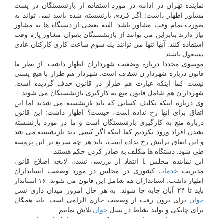
نماینده تهران در ادامه در مورد استفاده از بازنشستگان در پست
مشاور اظهار داشت: اگر فردی بازنشسته شده باشد نمی تواند به
صورت تمام وقت مشاور باشد. البته بعضی از دستگاه ها به مشاور
نیاز دارند بنابراین می توانند از بازنشستگان بعنوان مشاور پاره وقت
استفاده كنند. آنها تنها می توانند یك سوم ساعت كاری كاركنان عادی
مشغول باشند.
موسوی مجددا درباره وضعیت شهرداران اظهار داشت: از نظر ما
قانون درباره شهرداران شفاف است. شهردار هم طراز با هیچ پستی
نیست كما اینكه عبارت هم طراز در قانون حذف گردیده است.
شهرداران هم شامل قانون منع به كارگیری بازنشستگان می شوند.
وی درباره اینكه تكلیف كسانی كه باید بازنشسته می شدند اما این
اتفاق برای آنها رخ نداده است، چیست؟ اظهار داشت: این قانون
درباره منع به كارگیری بازنشستگان است و ما در مورد بازنشسته
نشدن افراد ورود نكردیم كما اینكه اگر كسی باید بازنشسته می شد
و این اتفاق برایش رخ نداده است، باید هر چه سریع تر این پروسه
طی شود. دستگاه ها مكلف به صادر كردن حكم هستند.
این نماینده مجلس با انتقاد از بررسی نشدن لایحه اصلاح قانون
مدیریت
خدمات
كشوری در مجلس در مورد وضعیت استانداران
اظهار داشت: استانداران هم شامل این قانون می شوند. ۱۶ استاندار
باید تا ۲۴ آبان جابه جا شوند. به هر حال امروز میدان داری نسل
جوان
برای برون رفت از وضعیت جاری الزامی است. باید همگان
برای چابكی و تولید نشاط در نسل
جوان
تلاش نماییم.