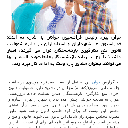
جوان بین: رئیس فراكسیون جوانان با اشاره به اینكه
فدراسیون ها، شهرداران و استانداران در دایره شمولیت
قانون منع بكارگیری بازنشستگان قرار می گیرند، اظهار
داشت: تا ۲۴ آبان باید بازنشستگان جابجا شوند البته آن ها
می توانند بعنوان مشاور پاره وقت به ادامه كار بپردازند.
به گزارش
جوان
بین به نقل از ایسنا، سیدفرید موسوی در حاشیه
جلسه علنی امروز(یكشنبه) مجلس در تشریح دایره شمولیت قانون
اجرای منع بكارگیری بازنشستگان ضمن تسلیت حادثه تروریستی
اهواز، به مبحث حواشی پیش آمده درباره شهردار تهران اشاره و
اظهار نمود: مجلس برای یك فرد قانون نمی نویسد. شأن تقنینی
مجلس این نیست كه برای فرد خاصی قانون نوشته شود. طبق
مصوبه مجلس شهرداران شامل این قانون می شوند. قانون واضح و
مشخص است و احتیاج به هیچ آئین نامه ای برای آن نیست، بنابراین
به لحاظ پست سازمانی شهرداری ها به طریق اولی شامل خواهند