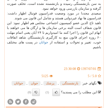
به سن بازنشستگی رسیده و بازنشسته نشده است، تخلف صورت
گرفته و سازمان بازرسی ورود خواهد نمود.
سعیدی مجددا در مورد وضعیت فدراسیون فوتبال اظهار داشت:
فدراسیون ها نهاد غیردولتی هستند و شامل این قانون می شوند.
ناهید تاج الدین عضو كمیسیون اجتماعی مجلس هم اظهار نمود: این
قانون شفاف است البته برخی سازمان ها و ارگان ها می خواهند با
ابهام این قانون را اجرا كنند ما امیدواریم تا ۲۴ آبان یعنی اتمام مهلت
۶۰ روزه اجرای قانون منع به كارگیری بازنشستگان شاهد اتفاقات
خوب، تغییر و تحولات و استفاده از
جوانان
در پست های مختلف
باشیم.
1397/07/01
23:30:08
5125
5
/
5.0
تگهای خبر:
بازنشستگی
,
پزشك
,
جوان
,
جوانان
این مطلب را می پسندید؟
(0)
(1)