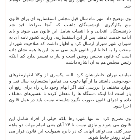
شد.
وی توضیح داد: مهر ماه سال قبل مجلس استفساریه ای برای قانون
منع بكارگیری بازنشستگان داشت كه آنجا صراحتا قید شد
بازنشستگان انتخابی و یا انتصاب شامل این قانون می شوند و باید
ادامه خدمت ندهند. پس از این استفساریه، وزارت كشور نامه ای به
شورای شهر شیراز ارسال كرد و اظهار داشت كه صلاحیت شهردار
منتخب را به لحاظ این قانون تایید نمی نماید. این ها همه نشان داده
است كه قانون مجلس روشن است و نیاز به تفسیر ندارد كما اینكه
رئیس مجلس هم به آن اشاره داشت.
نماینده تهران خاطرنشان كرد: البته یكسری از وكلا اظهارنظرهای
خودجوشی داشتند ما از آنها دعوت می نماییم استفساریه سال قبل و
موارد مختلف را بررسی كنند اگر ابهام وجود دارد راه برای رفع آن
باز است اما اینكه دستگاه ها را معطل كرده تا تفسیرهای مختلف
داده و اجرای قانون صورت نگیرد شایسته نیست باید در عمل قانون
اجرا شود.
وی تصریح كرد: نه تنها شهردارها بلكه خیلی از افراد شامل این
قانون می شوند و نیازی نیست تا ۲۴ آبان یعنی اتمام مهلت دو ماهه
صبر كنند. می توانند آنهایی كه در دایره شمولیت این قانون قرار می
گیرند زودتر جابجا شوند.