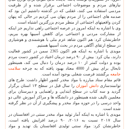
نیازهای مردم و موضوعات اجتماعی برقرار شده و از ظرفیت
مردمی استفاده می كنند، غفلتی كه در گذشته داشتیم این بود كه
صدمه های اجتماعی را از مردم پنهان می كردیم در حالی كه پنهان
كردن واقعیت‎های اجتماعی از منظر مردم بزرگترین اشتباه است.
وی با اشاره به اینكه امروز در عرصه اجتماعی راهی نداریم جز اینكه
از مشاركت مردنی و اجتماعی برای كاهش آسیب‎ها بهره ببریم،
خاطرنشان كرد: هم اكنون شاهد عزم ملی با هوشمندی و هوشیاری
در سطح ارتقای آگاهی مردم در بحث آسیب‎ها هستیم.
مویدی با اشاره به اینكه هم اكنون 2365 سمن در كشور فعالیت
دارند، بیان كرد: بیش از ۹۰ درصد درمان اعتیاد در كشور دست مردم
بوده و دولت كمتر از ۱۰ درصد درمان را دنبال می كند، همینطور
تابحال برای بیش از 4000 معتاد بهبود یافته كه به چرخه
سلامت
جامعه
برگشتند فرصت شغلی بوجود آمده است.
قائم مقام ستاد مبارزه با مواد مخدر كشور اظهار داشت: طرح های
توانمندسازی
دانش آموزان
را سال قبل در سطح ۱۳ استان برگزار
گردید و سه كتاب در سطح ابتدایی و راهنمایی و دبیرستان برای
معلمین تالیف شده همینطور در دانشگاه ها و مراكز آموزش عالی دو
واحد درسی را در حوزه مواد مخدر و پیشگیری از آن در نظر گرفته
شده است.
مویدی با اشاره به اینكه آمار تولید مواد مخدر سنتی در افغانستان در
سال ۲۰۱۷ نسبت به ۲۰۱۶، ۹۰ درصد افزایش یافته است،
خاطرنشان كرد: مواد سنتی تولیدی افغانستان یك تهدید و مواد