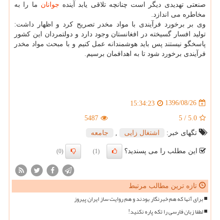
صنعتی تهدیدی دیگر است چنانچه تلاقی یابد آینده
جوانان
ما را به
مخاطره می اندازد.
وی بر برخورد فرآیندی با مواد مخدر تصریح كرد و اظهار داشت:
تولید افسار گسیخته در افغانستان وجود دارد و دولتمردان این كشور
پاسخگو نیستند پس باید هوشمندانه عمل كنیم و با مبحث مواد مخدر
فرآیندی برخورد شود تا به اهدافمان برسیم.
1396/08/26
15:34:23
5487
5
/
5.0
تگهای خبر:
اشتغال زایی
,
جامعه
این مطلب را می پسندید؟
(0)
(1)
تازه ترین مطالب مرتبط
برای آنها که هم خبرنگار بودند و هم روایت ساز ایران پیروز
لطفا زبان فارسی را تکه پاره نکنید!