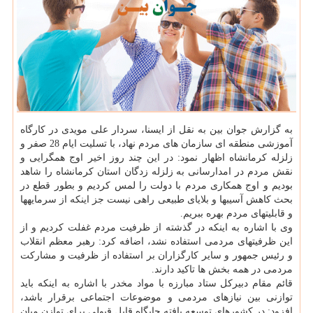
به گزارش جوان بین به نقل از ایسنا، سردار علی مویدی در كارگاه
آموزشی منطقه ای سازمان های مردم نهاد، با تسلیت ایام 28 صفر و
زلزله كرمانشاه اظهار نمود: در این چند روز اخیر اوج همگرایی و
نقش مردم در امدارسانی به زلزله زدگان استان كرمانشاه را شاهد
بودیم و اوج همكاری مردم با دولت را لمس كردیم و بطور قطع در
بحث كاهش آسیب‎ها و بلایای طبیعی راهی نیست جز اینكه از سرمایه‎ها
و قابلیت‎های مردم بهره ببریم.
وی با اشاره به اینكه در گذشته از ظرفیت مردم غفلت كردیم و از
این ظرفیت‎های مردمی استفاده نشد، اضافه كرد: رهبر معظم انقلاب
و رئیس جمهور و سایر كارگزاران بر استفاده از ظرفیت و مشاركت
مردمی در همه بخش ها تاكید دارند.
قائم مقام دبیركل ستاد مبارزه با مواد مخدر با اشاره به اینكه باید
توازنی بین نیازهای مردمی و موضوعات اجتماعی برقرار باشد،
افزود: در كشورهای توسعه یافته جایگاه قابل قبولی برای توازن میان