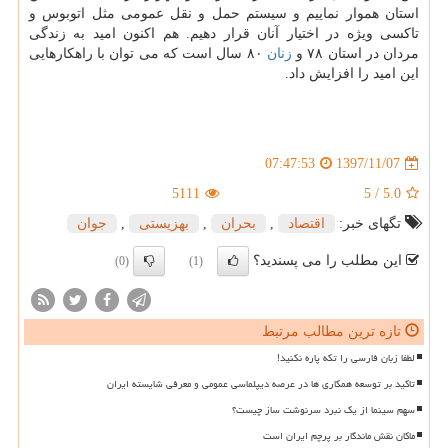
استان هموار نماییم و سیستم حمل و نقل عمومی مثل اتوبوس و
تاكسی ویژه در اختیار آنان قرار دهیم. هم اكنون امید به زندگی
مردان در استان ۷۸ و
زنان
۸۰ سال است كه می توان با راهكارهایی
این امید را افزایش داد.
1397/11/07
07:47:53
5111
5
/
5.0
تگهای خبر:
اقتصاد
,
بحران
,
بهزیستی
,
جوان
این مطلب را می پسندید؟
(0)
(1)
تازه ترین مطالب مرتبط
لطفا زبان فارسی را تکه پاره نکنید!
تاکید بر توسعه همکاری ها در عرصه دیپلماسی عمومی و معرفی شایسته ایران
سهم سینما از یک نبرد سرنوشت ساز چیست؟
ماکان نقش ماندگار بر پرچم ایران است