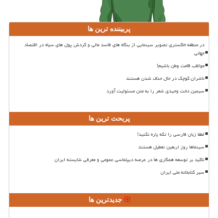
پربیننده ترین ها
در منطقه خاکستری تصویر سینمایی از بنگاه های فاسد مالی و گردش پول های سیاه در اقتصاد
جهانی
مواظب قامت وطن باشیم!
ناشران کوچک در حال حذف شدن هستند
سیمین دخت وحیدی شعر را به متن مسئولیت آورد
پربحث ترین ها
لطفا زبان فارسی را تکه پاره نکنید!
سینماها روز اربعین تعطیل هستند
تاکید بر توسعه همکاری ها در عرصه دیپلماسی عمومی و معرفی شایسته ایران
سیر کتابخانه ملی ایران
جدیدترین ها