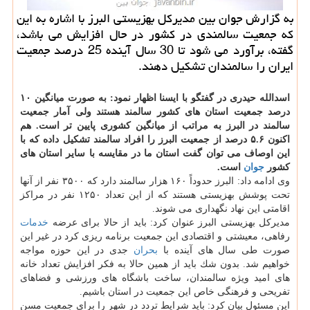
به گزارش جوان بین مدیركل بهزیستی البرز با اشاره به این
كه جمعیت سالمندی در كشور در حال افزایش می باشد،
گفته، برآورد می شود تا 30 سال آینده 25 درصد جمعیت
ایران را سالمندان تشكیل دهند.
اسدالله حیدری در گفتگو با ایسنا اظهار نمود: به صورت میانگین ۱۰
درصد جمعیت استان های كشور سالمند هستند ولی آمار جمعیت
سالمند در البرز به مراتب از میانگین كشوری پایین تر است. هم
اكنون ۵.۶ درصد از جمعیت البرز را افراد سالمند تشكیل داده كه با
این اوصاف می توان گفت استان ما در مقایسه با سایر استان های
كشور
جوان
است.
وی ادامه داد: البرز حدوداً ۱۶۰ هزار سالمند دارد كه ۳۵۰۰ نفر از آنها
تحت پوشش بهزیستی هستند كه از این تعداد ۱۲۵۰ نفر در مراكز
اقامتی این نهاد نگهداری می شوند.
مدیركل بهزیستی البرز عنوان كرد: باید از حالا برای عرضه
خدمات
رفاهی، معیشتی و اقتصادی این جمعیت برنامه ریزی كرد در غیر این
صورت طی سال های آینده با
بحران
جدی در این حوزه مواجه
خواهیم شد. بدون شك باید از همین حالا به فكر افزایش تعداد خانه
های امید ویژه سالمندان، ساخت باشگاه های ورزشی و فضاهای
تفریحی و فرهنگی خاص این جمعیت در استان باشیم.
این مسئول بیان كرد: باید شرایط تردد در شهر را برای جمعیت مسن