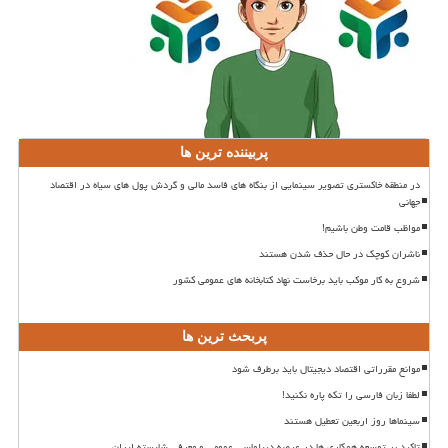
پربیننده ترین ها
در منطقه خاکستری تصویر سینمایی از بنگاه های فاسد مالی و گردش پول های سیاه در اقتصاد
جهانی
مواظب قامت وطن باشیم!
ناشران کوچک در حال حذف شدن هستند
شروع به کار موکب باید برخاست نهاد کتابخانه های عمومی کشور
پربحث ترین ها
موانع مقرراتی اقتصاد دیجیتال باید برطرف شود
لطفا زبان فارسی را تکه پاره نکنید!
سینماها روز اربعین تعطیل هستند
تاکید بر توسعه همکاری ها در عرصه دیپلماسی عمومی و معرفی شایسته ایران