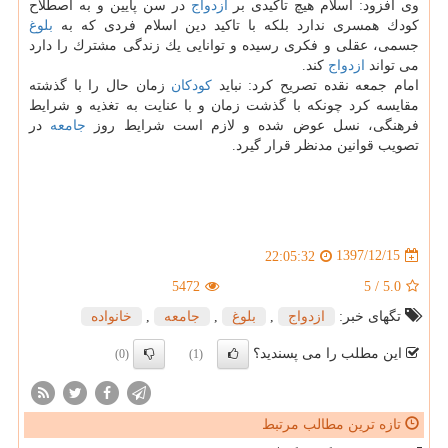
وی افزود: اسلام هیچ تاكیدی بر
ازدواج
در سن پایین و به اصطلاح
كودك همسری ندارد بلكه با تاكید دین اسلام فردی كه به
بلوغ
جسمی، عقلی و فكری رسیده و توانایی یك زندگی مشترك را دارد
می تواند
ازدواج
كند.
امام جمعه نقده تصریح كرد: نباید
كودكان
زمان حال را با گذشته
مقایسه كرد چونكه با گذشت زمان و با عنایت به تغذیه و شرایط
فرهنگی، نسل عوض شده و لازم است شرایط روز
جامعه
در
تصویب قوانین مدنظر قرار گیرد.
1397/12/15
22:05:32
5472
5
/
5.0
تگهای خبر:
ازدواج
,
بلوغ
,
جامعه
,
خانواده
این مطلب را می پسندید؟
(0)
(1)
تازه ترین مطالب مرتبط