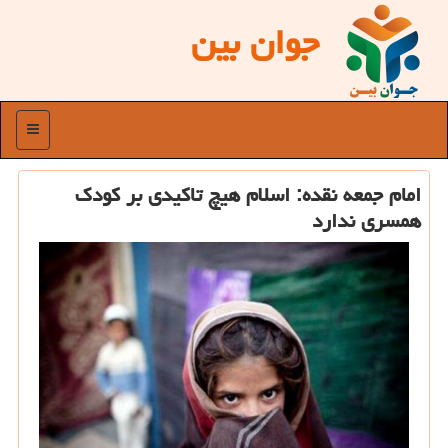
جوان بین
منو
امام جمعه نقده: اسلام هیچ تاكیدی بر كودك
همسری ندارد