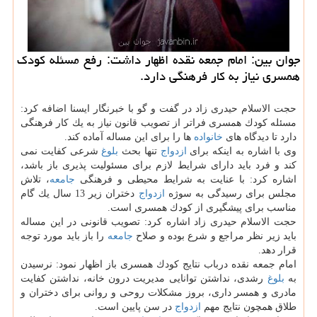
جوان بین: امام جمعه نقده اظهار داشت: رفع مسئله كودك
همسری نیاز به كار فرهنگی دارد.
حجت الاسلام حیدری زاد در گفت و گو با خبرنگار ایسنا اضافه كرد:
مسئله كودك همسری فراتر از تصویب قانون نیاز به یك كار فرهنگی
دارد تا دیدگاه های
خانواده
ها را برای این مساله آماده كند.
وی با اشاره به اینكه برای
ازدواج
تنها بحث
بلوغ
شرعی كفایت نمی
كند و فرد باید دارای شرایط لازم برای مسئولیت پذیری باز باشد،
اشاره كرد: با عنایت به شرایط محیطی و فرهنگی
جامعه
، تلاش
مجلس برای رسیدگی به سوژه
ازدواج
دختران زیر 13 سال یك گام
مناسب برای پیشگیری از كودك همسری است.
حجت الاسلام حیدری زاد اشاره كرد: تصویب قانونی در این مساله
باید زیر نظر مراجع و شرع بوده و صلاح
جامعه
را باز باید مورد توجه
قرار دهد.
امام جمعه نقده درباب نتایج كودك همسری باز اظهار نمود: نرسیدن
به
بلوغ
رشدی، نداشتن توانایی مدیریت درون خانه، نداشتن كفایت
مادری و همسر داری، بروز مشكلات روحی و روانی برای دختران و
طلاق همچون نتایج مهم
ازدواج
در سن پایین است.