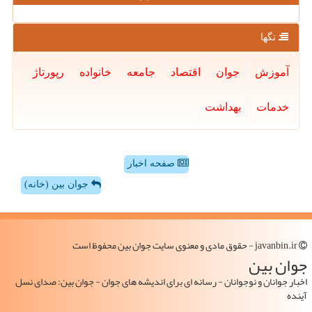
تگها
آموزش
جوان
اقتصاد
جامعه
خانواده
رپورتاژ
خدمات
بهداشت
صفحه اخبار
جوان بین (خانه)
javanbin.ir - حقوق مادی و معنوی سایت جوان بین محفوظ است
جوان بین
اخبار جوانان و نوجوانان - رسانه ای برای اندیشه های جوان - جوان بین: صدای نسل
آینده