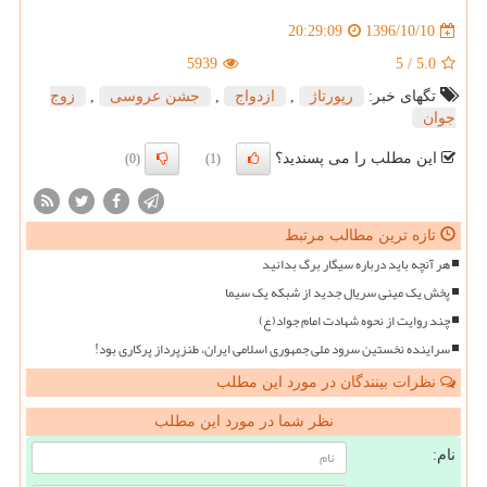
1396/10/10
20:29:09
5939
5
/
5.0
تگهای خبر:
رپورتاژ
,
ازدواج
,
جشن عروسی
,
زوج
جوان
این مطلب را می پسندید؟
(0)
(1)
تازه ترین مطالب مرتبط
هر آنچه باید درباره سیگار برگ بدانید
پخش یک مینی سریال جدید از شبکه یک سیما
چند روایت از نحوه شهادت امام جواد(ع)
سراینده نخستین سرود ملی جمهوری اسلامی ایران، طنزپرداز پرکاری بود!
نظرات بینندگان در مورد این مطلب
نظر شما در مورد این مطلب
نام: