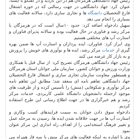
رئیس جهاد دانشگاهی هرمزگان هم در این بازدید و در گفتگو با ایسنا،
عنوان كرد: جهاد دانشگاهی در جهت رسالتی كه در حوزه اشتغال
فارغ التحصیلان
دانشگاه
ها و تجاری سازی دارد، سالانه فعالیت های
بسیاری را انجام می دهد.
سهیل دادخواه اضافه كرد: حدود ۱۰سال است كه در هرمزگان با
مركز رشد و فناوری در حال فعالیت بوده و سالانه پذیرای فناوران و
استارت آپ های مختلفی هستیم.
وی ابراز كرد: فناوران، ایده پردازان و استارت آپ ها ضمن بهره
گیری از
خدمات
مركز رشد، ایده ها و نوآوری های خویش را پرورش
و به بازار كار عرضه می كنند.
رئیس جهاد دانشگاهی هرمزگان تصریح كرد: از سال قبل با همكاری
وزارت ورزش و جوانان كشور، سازمان ملی جوانان استان هرمزگان
و همینطور معاونت سازمان تجاری سازی و اشتغال فارغ التحصیلان
جهاد دانشگاهی تفاهم نامه ای منعقد شد؛ مطابق این تفاهم نامه
مركز نوآوری و شكوفایی (منش) را تأسیس كرده و از ظرفیت های
موجود ازجمله دانشجویان دانشگاه علمی كاربردی، خدمات مركز
رشد و هم خبرگزاری ها در جهت اطلاع رسانی این طرح استفاده
كردیم.
دادخواه سوق دادن جوانان به سمت فرایندهای كسب وكاری و
استارت آپ ها در جهت خلاقانه شدن ایده ها، رسیدن به مرحله عمل
و تغییر فرهنگ استخدامی را از اهداف راه اندازی این مركز عنوان
نمود.
وی با اشاره به اینكه فعالیت های مركز منش با سه فاز همراه می