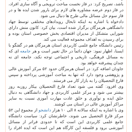
باشد، تصریح كرد: در فاز نخست مباحث ترویجی و آگاه سازی افراد،
در فاز دوم عرضه مشاوره های لازم برای بارور شدن ایده ها و در
فاز سوم حل مسائل مالی طرح ها دنبال می شود.
دادخواه با اشاره به اینكه تابحال رویدادهای مختلفی توسط جهاد
دانشگاهی هرمزگان برگزار شده است، بیان كرد: كانون منش دارای
شورایی متشكل از مدیران اقتصادی بخش خصوصی استان بوده و
برای رسیدن به اهداف مجموعه فعالیت می كند.
رئیس دانشگاه جامع علمی كاربردی استان هرمزگان هم در گفتگو با
ایسنا، اظهار نمود: جهان دائماً در حال تغییر است و هر
جامعه
ای كه
به مسائل فرهنگی، تاریخی و اجتماعی توجه نكند، جامعه ای نه
چندان پیشرفته خواهد بود.
جاودان اضافه كرد: در استان هرمزگان حدود ۵۲ مركز آموزش عالی
و پژوهشی وجود دارد كه تنها به مباحث آموزشی پرداخته و سپس
فارغ التحصیلان را به بازار كار می فرستند.
وی افزود: گفته می شود تعداد فارغ التحصیلان بیكار روزبه روز
بیشتر می شود و مركز علمی كاربردی و جهاد دانشگاهی به دنبال
خلق ایده و نوآوری و خلق عادت مهارت آموزی نسبت به سایر
مراكز آموزش عالی در استان می كوشند.
وی با اشاره به اینكه سالانه ۸ الی ۱۰ هزار
دانشجو
از مجموع این ۵۲
مركز فارغ التحصیل می شوند، خاطرنشان كرد: سیاست دانشگاه
جامع علمی كاربردی این است كه تا حدودی فراتر از مسائل
آموزشی برود و فلسفه این كارگاه هم این است كه ایده افراد را