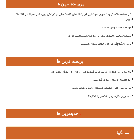
پربیننده ترین ها
در منطقه خاکستری تصویر سینمایی از بنگاه های فاسد مالی و گردش پول های سیاه در اقتصاد
جهانی
مواظب قامت وطن باشیم!
سیمین دخت وحیدی شعر را به متن مسئولیت آورد
ناشران کوچک در حال حذف شدن هستند
پربحث ترین ها
نام تو را بر صخره ای بی مرگ کندند ایران من! ای یادگار یادگاران
ابوالقاسم قاسم زاده درگذشت
موانع مقرراتی اقتصاد دیجیتال باید برطرف شود
لطفا زبان فارسی را تکه پاره نکنید!
جدیدترین ها
تگها