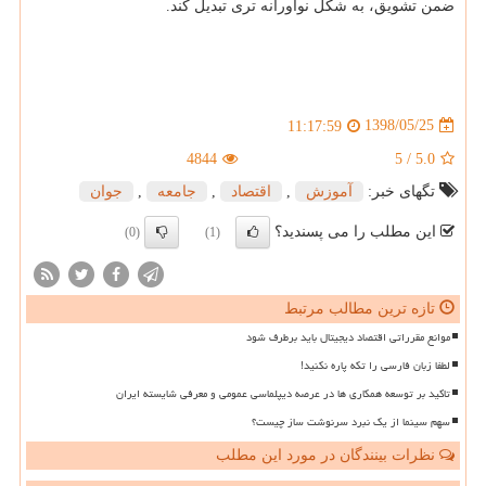
ضمن تشویق، به شكل نوآورانه تری تبدیل كند.
1398/05/25
11:17:59
4844
5
/
5.0
تگهای خبر:
آموزش
,
اقتصاد
,
جامعه
,
جوان
این مطلب را می پسندید؟
(0)
(1)
تازه ترین مطالب مرتبط
موانع مقرراتی اقتصاد دیجیتال باید برطرف شود
لطفا زبان فارسی را تکه پاره نکنید!
تاکید بر توسعه همکاری ها در عرصه دیپلماسی عمومی و معرفی شایسته ایران
سهم سینما از یک نبرد سرنوشت ساز چیست؟
نظرات بینندگان در مورد این مطلب