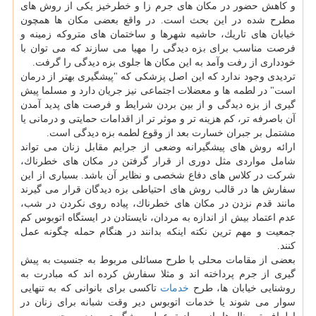
و كاهش حضور در مكان های جرم زا و خطرخیز یكی از روش های
مطرح شده در این بحث است. در واقع بعضی مكان ها همچون
خیابان های تاریك، حاشیه شهرها و ساختمان های متروكه زمینه و
فرصت مناسب برای بزه دیدگی را مهیا می سازند كه می توان با
خودداری از رفت وآمد به این مكان ها جلوی بزه دیدگی را گرفت.
تردیدی وجود ندارد كه این اصل پزشكی كه "پیشگیری بهتر از درمان
است" در لطمه ها و معضلات اجتماعی نیز جریان دارد و مسلما پیش
گیری از بزه دیدگی و از بین بردن شرایط و فرصت های پدید آمدن
آن باصرفه تر، كم هزینه تر و موثر تر از اقدامات حمایتی و درمانی یا
مشتمل بر جبران خسارت بعد از وقوع لطمه بزه دیدگی است.
ارائه روش های پیشگیرانه وضعی از جرایم مقابل زنان می تواند
شامل مواردی مثل دوری از قرار گرفتن در مكان های خطرناك،
شركت در كلاس های دفاع شخصی و نظایر آن باشد. بسیاری از این
سفارش ها در قالب روش های احتیاطی بزه دیدگان قرار می گیرند
مانند قدم نزدن در مكان های خطرناك، پیاده روی نكردن در شب،
عدم اعتماد بیش از اندازه به مردان، نایستادن در ایستگاه اتوبوس كم
جمعیت و مهم ترین نكته اینكه بدانند در هنگام حمله چگونه عمل
كنند.
بعضی از مقامات محلی با طرح مسائلی مربوط به جنسیت به پیش
گیری از جرم پرداخته اند و مثلا سفارش كرده اند كه مبادرت به
روشنایی خیابان ها، طرح
خدمات
تاكسی برای بانوانی كه به تنهایی
سوار می شوند یا خدمات اتوبوس دیر وقت شبانه برای زنان در