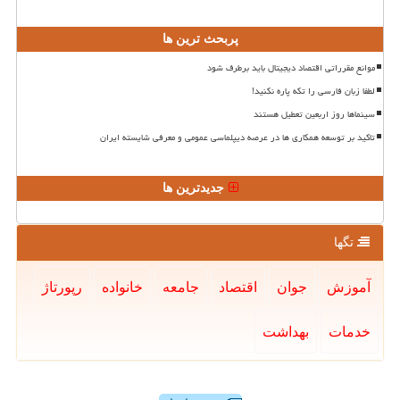
پربحث ترین ها
موانع مقرراتی اقتصاد دیجیتال باید برطرف شود
لطفا زبان فارسی را تکه پاره نکنید!
سینماها روز اربعین تعطیل هستند
تاکید بر توسعه همکاری ها در عرصه دیپلماسی عمومی و معرفی شایسته ایران
جدیدترین ها
تگها
آموزش
جوان
اقتصاد
جامعه
خانواده
رپورتاژ
خدمات
بهداشت