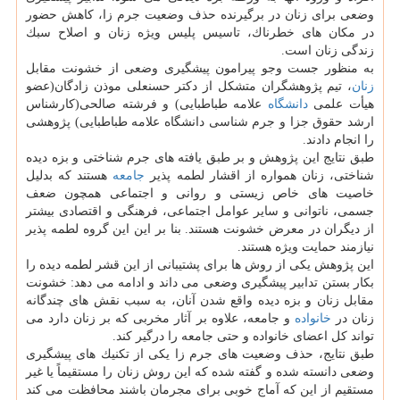
وضعی برای زنان در برگیرنده حذف وضعیت جرم زا، كاهش حضور
در مكان های خطرناك، تاسیس پلیس ویژه زنان و اصلاح سبك
زندگی زنان است.
به منظور جست وجو پیرامون پیشگیری وضعی از خشونت مقابل
زنان
، تیم پژوهشگران متشكل از دكتر حسنعلی موذن زادگان(عضو
هیأت علمی
دانشگاه
علامه طباطبایی) و فرشته صالحی(كارشناس
ارشد حقوق جزا و جرم شناسی دانشگاه علامه طباطبایی) پژوهشی
را انجام دادند.
طبق نتایج این پژوهش و بر طبق یافته های جرم شناختی و بزه دیده
شناختی، زنان همواره از اقشار لطمه پذیر
جامعه
هستند كه بدلیل
خاصیت های خاص زیستی و روانی و اجتماعی همچون ضعف
جسمی، ناتوانی و سایر عوامل اجتماعی، فرهنگی و اقتصادی بیشتر
از دیگران در معرض خشونت هستند. بنا بر این این گروه لطمه پذیر
نیازمند حمایت ویژه هستند.
این پژوهش یكی از روش ها برای پشتیبانی از این قشر لطمه دیده را
بكار بستن تدابیر پیشگیری وضعی می داند و ادامه می دهد: خشونت
مقابل زنان و بزه دیده واقع شدن آنان، به سبب نقش های چندگانه
زنان در
خانواده
و جامعه، علاوه بر آثار مخربی كه بر زنان دارد می
تواند كل اعضای خانواده و حتی جامعه را درگیر كند.
طبق نتایج، حذف وضعیت های جرم زا یكی از تكنیك های پیشگیری
وضعی دانسته شده و گفته شده كه این روش زنان را مستقیماً یا غیر
مستقیم از این كه آماج خوبی برای مجرمان باشند محافظت می كند