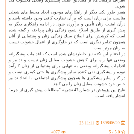
اطراف ترمینال ها، از مصادیق عملی پیشگیری وضعی محسوب می
شوند.
همین طور یكی دیگر از راهكارهای موجود، ایجاد محیط های شغلی
مناسب برای زنان است كه بر آن نظارت كافی وجود داشته باشد و
درآن امنیت زنان تأمین و برآورده شود. در ادامه راهكاری دیگر به
پیش گیری از طریق اصلاح شیوه زندگی زنان پرداخته و گفته شده
است كه كوشش برای اصلاح سبك زندگی زنان و پشتیبانی از آنان
همچون تدابیر دیگری است كه در جلوگیری از اعمال خشونت نسبت
به زنان موثر است.
در اختتام این نكته نیز خاطرنشان شده است كه اقدامات پیشگیرانه
وضعی تنها راه برای كاهش خشونت مقابل زنان نیست و تدابیر و
اقدامات پیشگیرانه وضعی به تنهایی برای پشتیبانی از زنان كارآمد
نبوده و پیشگیری نفی كننده سایر پیشگیری ها حتی كیفری نیست و
در كنار سایر پیشگیری ها همچون پیشگیری اجتماعی، با اتخاذ تدابیر
خاص خود خشونت مقابل زنان را می كاهد.
نتایج این پژوهش در شماره47 نشریه "مطالعات پیش گیری از جرم"
انتشار یافته است.
1398/06/20
23:11:11
4977
5
/
5.0