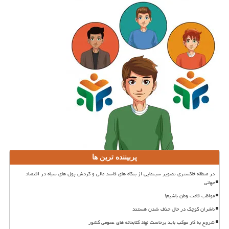
پربیننده ترین ها
در منطقه خاکستری تصویر سینمایی از بنگاه های فاسد مالی و گردش پول های سیاه در اقتصاد
جهانی
مواظب قامت وطن باشیم!
ناشران کوچک در حال حذف شدن هستند
شروع به کار موکب باید برخاست نهاد کتابخانه های عمومی کشور