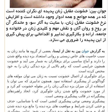
جوان بین: خشونت مقابل زنان پدیده ای نگران كننده است
كه در همه جوامع و همه ادوار وجود داشته است و افزایش
نرخ خشونت مقابل زنان، با عنایت به آثار سوء و ماندگار آن
بر روح و روان آنان و نقش مهم و كلیدی زنان در خانواده و
جامعه، ارائه و بكارگیری تدابیر و اقداماتی برای پیش گیری
از این پدیده را ضروری می سازد.
به گزارش
جوان
بین به نقل از ایسنا،
بعضی از گروه ها مانند زنان به
سبب خاصیت های خاص زیستی و روانی استعداد بزه دیده واقع شدن
را دارند و آماج مناسبی برای بزهكاران به شمار می آیند و خشونت
همچون جرایمی است كه رقم بالایی از بزه دیدگی زنان را به خود
مختص كرده است.
برای جلوگیری از اعمال خشونت نسبت به زنان می توان مولفه های
گوناگونی از پیشگیری استفاده نمود. همچون تدابیری كه می توان با
استفاده از آن میزان بزه دیدگی زنان را در مقوله خشونت كم كرد و
از مورد خشونت واقع شدن زنان جلوگیری كرد، اتخاذ راهبردهای
پیشگیرانه در قالب پیشگیری وضعی است.
پیشگیری وضعی نوعی پیشگیری كنشی است كه با شناسایی، حذف
و خنثی كردن شرایط و موقعیت های بزه دیده زا مانع بزه دیده شدن
افراد و ورود آنها به ورطه بزه دیدگی می شود. تدابیر پیشگیری