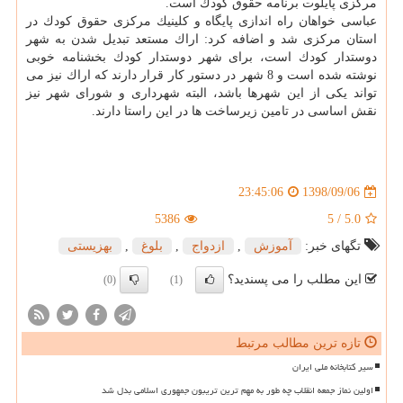
مركزی پایلوت برنامه حقوق كودك است.
عباسی خواهان راه اندازی پایگاه و كلینیك مركزی حقوق كودك در
استان مركزی شد و اضافه كرد: اراك مستعد تبدیل شدن به شهر
دوستدار كودك است، برای شهر دوستدار كودك بخشنامه خوبی
نوشته شده است و 8 شهر در دستور كار قرار دارند كه اراك نیز می
تواند یكی از این شهرها باشد، البته شهرداری و شورای شهر نیز
نقش اساسی در تامین زیرساخت ها در این راستا دارند.
1398/09/06
23:45:06
5386
5
/
5.0
تگهای خبر:
آموزش
,
ازدواج
,
بلوغ
,
بهزیستی
این مطلب را می پسندید؟
(0)
(1)
تازه ترین مطالب مرتبط
سیر کتابخانه ملی ایران
اولین نماز جمعه انقلاب چه طور به مهم ترین تریبون جمهوری اسلامی بدل شد