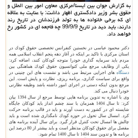
به گزارش جوان بین ایسنا/مركزی معاون امور بین الملل و
حقوق بشر وزیر دادگستری اظهار داشت: با عنایت به علاقه
ای كه برخی خانواده ها به تولد فرزندشان در تاریخ رند
دارند، باید دید در تاریخ 99/9/9 چه فاجعه ای در كشور رخ
خواهد داد.
دكتر محمود عباسی در نخستین كنفرانس تخصصی حقوق كودك در
استان مركزی با تاكید بر اینكه در آغاز دهه پنجم انقلاب اسلامی همه
مردم باید سرمایه گذاری خودرا متوجه كودكان كنند، اضافه كرد:
یكی از وظایف مرجع ملی كنوانسیون حقوق كودك هماهنگی بین
دستگاه
های اجرایی مرتبط می باشد و نشست های این چنینی در
واقع برای سیاست گذاری، برنامه ریزی، نظارت و پایش است. این
مرجع بدون اینكه دستی در اجرای امور داشته باشد وظیفه نظارتی
خودرا دنبال می كند.
وی با اشاره به تدوین برنامه هایی توسط مرجع از سال 1394 بیان
كرد: تا سال 1404 همزمان با سند چشم انداز باید كودكان جایگاه
شایسته ای در كشور به دست آورند و باید در قالب برنامه حركت
كرد. امسال سال تحول در حوزه كودك نامگذاری شده است و باید
چالش ها امسال تحت كنترل قرار گیرد. برای سال آینده برنامه های
مفصل برای حقوق كودكان مدنظر است و باید بیشتر از 80 درصد این
برنامه ها و تدوین سند 1404 تا سال 1400 تمام شود.