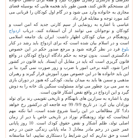
ای مستحكم تلاش كنند، همین طور باید هجمه هایی كه بوسیله فضای
مجازی به خانواده وارد می شود و در گام اول كودكان را قربانی می
كند مورد توجه و مقابله قرار داد.
عباسی با اشاره به رونمایی از سیم كارتی جدید كه امن است و
كودكان و نوجوانان می توانند از آن استفاده كنند، درباب
ازدواج
زودهنگام در میان كودكان اظهار داشت: ایران یك جامعه اسلامی
است و در اسلام بیان شده است كه برای ازدواج باید رشد در كنار
بلوغ
فرد در نظر گرفته شود و مرجع صدور حكم در این خصوص
دادگستری است. بدون توجه به حكم دادگاه ازدواج كودكان در واقع
قانون گریزی است كه باید در مقابل آن ایستاد. باید قانون در كشور
اجرا شود، البته برخی امور با ضرب و زور صورت نمی گیرد بنا بر
این باید خانواده ها در این خصوص مورد آموزش قرار گیرند و رهبران
مذهبی و سمن ها باید به میدان بیایند، كودكی كه هنوز در دوران بازی
به سر می برد چطور می تواند مسئولیت سنگین یك خانه را به دوش
گیرد و این ازدواج در واقع نقض آشكار قانون است.
وی با اشاره به سزارین های نابهنگام و تاریخی تقویمی رند برای تولد
نوزادان بیان كرد: در تاریخ 9/9/ 99 چه فاجعه ای دركشور رخ خواهد
داد؟ كار مطالعاتی در این راستا شروع شده است، اما نكته مهم
اینجاست كه تولد زودهنگام نوزاد در تاریخی خاص یا دیر از زمان
اصلی تولد، ظلم آشكار و نقض حقوق كودك است. 10 روز پایانی
عمر جنین در رحم مادر معادل 3 ماه پایانی زندگی جنین در رحم
است و حق نداریم كه این شرایط را دستكاری نماییم، اما متاسفانه