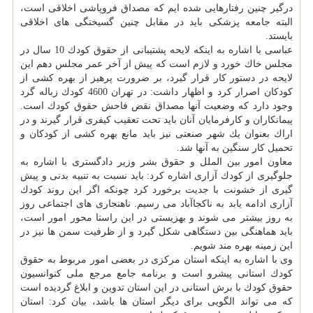
درگیر چنین رفتارهایی شده ایم كه مصداق فروپاشی اخلاقی است،
البته جامعه پزشكی باید در مقابل چنین گسیختگی های اخلاقی
بایستد.
عباسی با اشاره به اینكه لایحه پشتیبانی از حقوق كودك 10 سال در
مجلس خاك خورد و لازم است كه پیش از آخر عمر مجلس دهم این
لایحه در دستور كار قرار گیرد، بر ضرورت پرهیز از بهره كشی از
كودكان اصرار كرد و اظهار داشت: در تهران 4600 كودك زباله گرد
وجود دارد كه وضعیت آنها مصداق نقض فاحش حقوق كودك است.
پیمانكاران و كارفرمایان آنان باید تحت تعقیب كیفری قرار گیرند و در
اراك بعنوان یك شهر صنعتی نیز باید مانع بهره كشی از كودكان و
تحمیل كار سنگین به آنها شد.
معاون امور بین الملل و حقوق بشر وزیر دادگستری با اشاره به
جلوگیری از كودك آزاری اشاره كرد: باید نسبت به تنبیه بدنی و پیش
گیری از خشونت با جدیت برخورد كرد چونكه اگر این روند كودك
آزاری ادامه یابد به ناكجاآباد می رسیم. ناهنجاری های اجتماعی روز
به روز بیشتر می شوند و بهزیستی در این راستا محور امور است،
باید هماهنگی بین دستگاهی شكل گیرد و از ظرفیت سمن ها نیز در
این زمینه بهره مند شویم.
وی با اشاره به اینكه استان مركزی در بعضی امور مربوط به حقوق
كودك استانی پیشرو است و برنامه جامع مرجع ملی كنوانسیون
حقوق كودك با برش استانی در این استان تدوین و ابلاغ گردیده است
كه می تواند الگویی برای دیگر استان ها باشد، بیان كرد: استان