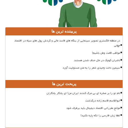
پربیننده ترین ها
در منطقه خاکستری تصویر سینمایی از بنگاه های فاسد مالی و گردش پول های سیاه در اقتصاد
جهانی
مواظب قامت وطن باشیم!
ناشران کوچک در حال حذف شدن هستند
سیمین دخت وحیدی شعر را به متن مسئولیت آورد
پربحث ترین ها
نام تو را بر صخره ای بی مرگ کندند ایران من! ای یادگار یادگاران
ابوالقاسم قاسم زاده درگذشت
موانع مقرراتی اقتصاد دیجیتال باید برطرف شود
لطفا زبان فارسی را تکه پاره نکنید!