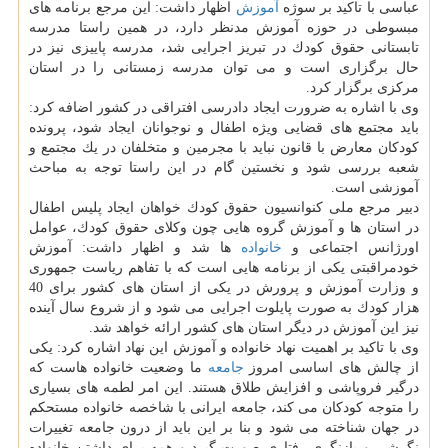
عباسی با تاكید بر سوژه
آموزش
اظهار داشت: این مرجع برنامه های
مبسوطی در حوزه آموزش مدنظر دارد، در همین راستا مدرسه
تابستانی حقوق كودك در تبریز اجرایی شد، مدرسه پاییزی نیز در
حال برگزاری است و می توان مدرسه زمستانی را در استان
مركزی برگزار كرد.
وی با اشاره به ضرورت ایجاد دادرسی افتراقی در كشور اضافه كرد:
باید مجتمع های قضایی ویژه اطفال و نوجوانان ایجاد شود، پرونده
كودكان معارض با قانون نباید با مجرمین و متخلفان در یك مجتمع و
شعبه بررسی شود و نخستین گام در این راستا توجه به مباحث
آموزشی است.
دبیر مرجع ملی كنوانسیون حقوق كودك خواهان ایجاد پلیس اطفال
در استان ها و آموزش گروه هایی چون وكلای حقوق كودك، عوامل
اورژانس اجتماعی و
خانواده
ها شد و اظهار داشت: آموزش
خودمراقبتی یكی از برنامه هایی است كه با تفاهم ریاست جمهوری
و وزارت آموزش و پرورش در یكی از استان های كشور برای 40
هزار كودك به صورت پایلوت اجرایی می شود و از شروع سال آینده
نیز این آموزش در دیگر استان های كشور ارائه خواهد شد.
وی با تاكید بر اهمیت نهاد خانواده و آموزش این نهاد اشاره كرد: یكی
از چالش های اساسی امروز
جامعه
ما وضعیت خانواده هاست كه
درگیر فروپاشی و افزایش طلاق هستند. این امر لطمه های بسیاری
را متوجه كودكان می كند، جامعه ایرانی با شاخصه خانواده مستحكم
در جهان شناخته می شود و بنا بر این باید از درون جامعه تغییرات
نگرشی و بازنگری رفتاری صورت گیرد و همه برای داشتن خانواده