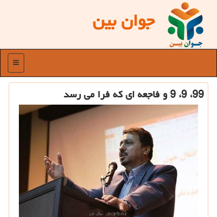
جوان بین
منو
99، 9، 9 و فاجعه ای كه فرا می رسد