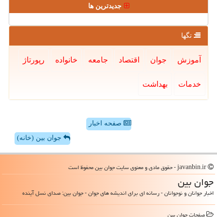
جدیدترین ها
تگها
آموزش
جوان
اقتصاد
جامعه
خانواده
رپورتاژ
خدمات
بهداشت
صفحه اخبار
جوان بین (خانه)
javanbin.ir - حقوق مادی و معنوی سایت جوان بین محفوظ است
جوان بین
اخبار جوانان و نوجوانان - رسانه ای برای اندیشه های جوان - جوان بین: صدای نسل آینده
صفحات جوان بین