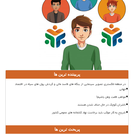
پربیننده ترین ها
در منطقه خاکستری تصویر سینمایی از بنگاه های فاسد مالی و گردش پول های سیاه در اقتصاد
جهانی
مواظب قامت وطن باشیم!
ناشران کوچک در حال حذف شدن هستند
شروع به کار موکب باید برخاست نهاد کتابخانه های عمومی کشور
پربحث ترین ها