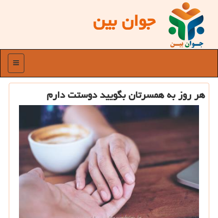
جوان بین
منو
هر روز به همسرتان بگویید دوستت دارم