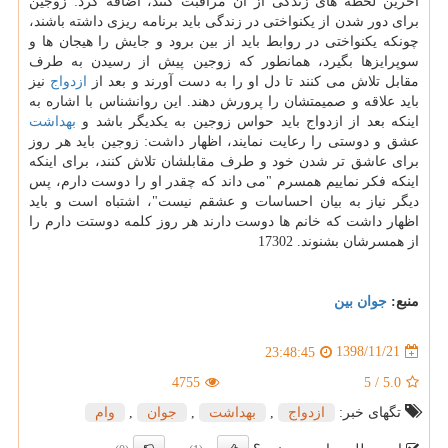
آخرین لحظه های زندگی از آن مراقبت كنند، اضافه كرد: زوجین
برای دور شدن از یكنواختی در زندگی باید برنامه ریزی داشته باشند،
چونكه یكنواختی در روابط باید از بین برود و جایش را هیجان ها و
سوپرایزها بگیرد، همانطور كه زوجین پیش از رسیدن به طرف
مقابل تلاش می كنند تا دل او را به دست آورند و بعد از
ازدواج
نیز
باید علاقه و صمیمتشان را پرورش دهند. این روانشناس با اشاره به
اینكه بعد از ازدواج باید حواس زوجین به یكدیگر باشد و
بهداشت
عشق و دوستی را رعایت نمایند، اظهار داشت: زوجین باید هر روز
برای عاشق تر شدن خود و طرف مقابلشان تلاش كنند، برای اینكه
اینكه فكر نماییم همسرم "می داند كه چقدر او را دوست دارم، پس
دیگر نیاز به بیان احساسات و عشقم نیست"، اشتباه است و باید
اظهار داشت كه خانم ها دوست دارند هر روز كلمه دوستت دارم را
از همسرشان بشنوند. 17302
منبع:
جوان بین
1398/11/21
23:48:45
4755
5
/
5.0
تگهای خبر:
ازدواج
,
بهداشت
,
جوان
,
وام