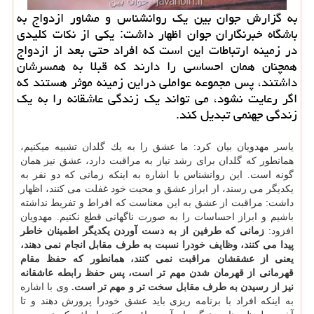
به گزارش جوان بین یك روانشناس و مشاور ازدواج به
باشگاه خبرنگاران جوان اظهار داشت: یكی از نكات كلیدی
در زمینه ارتباطات این است كه افراد حتی بعد از ازدواج
همچنان همان احساسی را دارند كه قبلا به همسرشان
داشتند، پس مجموعه عواملی دراین زمینه موثر هستند كه
اگر رعایت نشود، می تواند یك زندگی عاشقانه را به یك
زندگی جهنمی تبدیل كند.
یاسر مهدویان بیان كرد: ما عشق را به یك گلدان تشبیه می‎كنیم،
همانطور كه گلدان برای رشد نیاز به مراقبت دارد، عشق نیز همان
گونه است. این روانشناس با اشاره به اینكه زمانی كه دو نفر به
یكدیگر می رسند، از ابراز عشق و محبت خود غفلت می كنند، اظهار
داشت: مراقبت از عشق به این معناست كه افراط و تفریط نداشته
باشیم و ابراز احساسات را به صورت ناگهانی قطع نكنیم. مهدویان
افزود:
زمانی كه طرفین از به دست آوردن یكدیگر اطمینان خاطر
پیدا می كنند، وظایف خودرا نسبت به طرف مقابل انجام نمی دهند،
یعنی از عشقشان مراقبت نمی كنند، همانطور كه حفظ مقام
قهرمانی از قهرمان شدن مهم تر است، پس حفظ رابطه عاشقانه
نیز از رسیدن به طرف مقابل سخت تر و مهم تر است.
وی با اشاره
به اینكه افراد با برنامه ریزی باید عشق خودرا پرورش دهند و تا