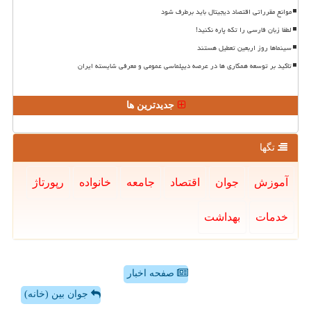
موانع مقرراتی اقتصاد دیجیتال باید برطرف شود
لطفا زبان فارسی را تکه پاره نکنید!
سینماها روز اربعین تعطیل هستند
تاکید بر توسعه همکاری ها در عرصه دیپلماسی عمومی و معرفی شایسته ایران
جدیدترین ها
تگها
آموزش
جوان
اقتصاد
جامعه
خانواده
رپورتاژ
خدمات
بهداشت
صفحه اخبار
جوان بین (خانه)