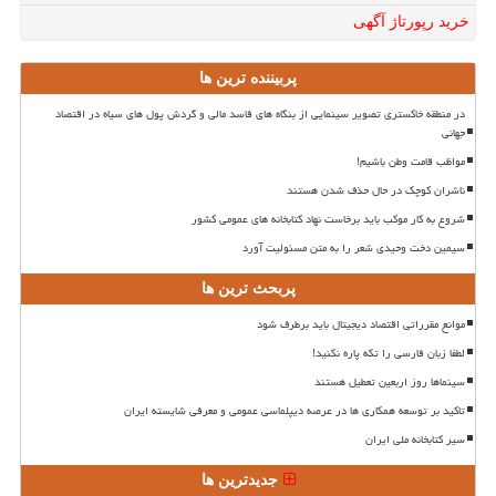
خرید رپورتاژ آگهی
پربیننده ترین ها
در منطقه خاکستری تصویر سینمایی از بنگاه های فاسد مالی و گردش پول های سیاه در اقتصاد
جهانی
مواظب قامت وطن باشیم!
ناشران کوچک در حال حذف شدن هستند
شروع به کار موکب باید برخاست نهاد کتابخانه های عمومی کشور
سیمین دخت وحیدی شعر را به متن مسئولیت آورد
پربحث ترین ها
موانع مقرراتی اقتصاد دیجیتال باید برطرف شود
لطفا زبان فارسی را تکه پاره نکنید!
سینماها روز اربعین تعطیل هستند
تاکید بر توسعه همکاری ها در عرصه دیپلماسی عمومی و معرفی شایسته ایران
سیر کتابخانه ملی ایران
جدیدترین ها