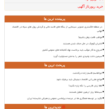
خرید رپورتاژ آگهی
پربیننده ترین ها
در منطقه خاکستری تصویر سینمایی از بنگاه های فاسد مالی و گردش پول های سیاه در اقتصاد
جهانی
مواظب قامت وطن باشیم!
ناشران کوچک در حال حذف شدن هستند
شروع به کار موکب باید برخاست نهاد کتابخانه های عمومی کشور
سیمین دخت وحیدی شعر را به متن مسئولیت آورد
پربحث ترین ها
ابوالقاسم قاسم زاده درگذشت
موانع مقرراتی اقتصاد دیجیتال باید برطرف شود
لطفا زبان فارسی را تکه پاره نکنید!
سینماها روز اربعین تعطیل هستند
تاکید بر توسعه همکاری ها در عرصه دیپلماسی عمومی و معرفی شایسته ایران
جدیدترین ها